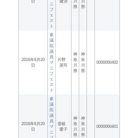
日
健治
川
川
ニ
県
県
フ
ェ
ス
ト
参
議
院
議
神
神
員
2016年6月20
片野
奈
奈
マ
0000000402
日
英司
川
川
ニ
県
県
フ
ェ
ス
ト
参
議
院
議
神
神
員
2016年6月20
壹岐
奈
奈
マ
0000000401
日
愛子
川
川
ニ
県
県
フ