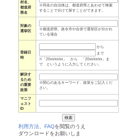
村名、
※同名の自治体は、都道府県とあわせて検索
都道府
することで分けて探すことができます。
県名
対象の
※都道府県、政令市や合併で選挙区が分かれ
選挙区
ている場合
から
登録日
まで
時
※「20xx/xx/xx」 から 「20xx/xx/xx」ま
で というように入力してください。
解決す
るため
※関心のあるキーワード、政策をご記入くだ
の重要
さい。
政策
マニフ
ェスト
ID
利用方法
、
FAQ
を閲覧のうえ
ダウンロードをお願いしま