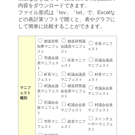
内容をダウンロードできます。
ファイル形式は「tsv」「txt」で、Excelな
どの表計算ソフトで開くと、表やグラフに
して簡単に比較することができます。
都道府県
都道府県議
市長マニフ
知事マニフェ
会議員マニフェ
ェスト
スト
スト
市議会議
区長マニフ
区議会議員
員マニフェス
ェスト
マニフェスト
ト
町長マニ
町議会議員
村長マニフ
フェスト
マニフェスト
ェスト
村議会議
都道府県議
マニフ
市議会会派
員マニフェス
会会派マニフェ
ェスト
マニフェスト
ト
スト
種別
区議会会
町議会会派
村議会会派
派マニフェス
マニフェスト
マニフェスト
ト
スイッチユ
市民マニ
政党マニフ
ーザーマニフェ
フェスト
ェスト
スト