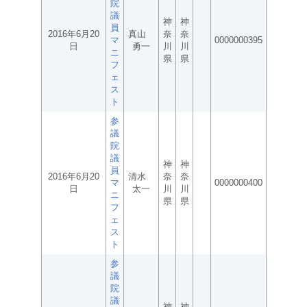
院
議
神
神
員
2016年6月20
真山
奈
奈
マ
0000000395
日
勇一
川
川
ニ
県
県
フ
ェ
ス
ト
参
議
院
議
神
神
員
2016年6月20
清水
奈
奈
マ
0000000400
日
太一
川
川
ニ
県
県
フ
ェ
ス
ト
参
議
院
議
神
神