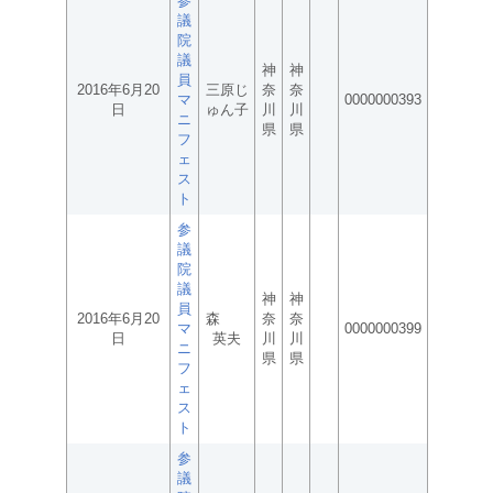
参
議
院
議
神
神
員
2016年6月20
三原じ
奈
奈
マ
0000000393
日
ゅん子
川
川
ニ
県
県
フ
ェ
ス
ト
参
議
院
議
神
神
員
2016年6月20
森
奈
奈
マ
0000000399
日
英夫
川
川
ニ
県
県
フ
ェ
ス
ト
参
議