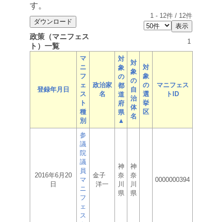
す。
1
-
12
件 /
12
件
政策（マニフェス
1
ト）一覧
マ
対
対
ニ
対
象
象
フ
象
の
の
ェ
政治家
の
マニフェス
都
登録年月日
自
ス
名
選
トID
道
治
ト
挙
府
体
種
区
県
名
別
▲
参
議
院
議
神
神
員
2016年6月20
金子
奈
奈
マ
0000000394
日
洋一
川
川
ニ
県
県
フ
ェ
ス