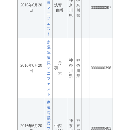
員
2016年6月20
浅賀
奈
奈
マ
0000000397
日
由香
川
川
ニ
県
県
フ
ェ
ス
ト
参
議
院
議
神
神
員
丹
2016年6月20
奈
奈
マ
羽
0000000398
日
川
川
ニ
大
県
県
フ
ェ
ス
ト
参
議
院
議
神
神
員
2016年6月20
中西
奈
奈
マ
0000000403