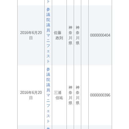
ト
参
議
院
議
神
神
員
2016年6月20
佐藤
奈
奈
マ
0000000404
日
政則
川
川
ニ
県
県
フ
ェ
ス
ト
参
議
院
議
神
神
員
2016年6月20
三浦
奈
奈
マ
0000000396
日
信祐
川
川
ニ
県
県
フ
ェ
ス
ト