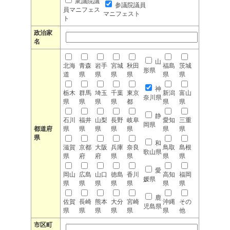
衆議院議
参議院議員
員マニフェス
マニフェスト
ト
政治家
名
山
北海
青森
岩手
宮城
秋田
福島
茨城
形県
道
県
県
県
県
県
県
神
栃木
群馬
埼玉
千葉
東京
新潟
富山
奈川県
県
県
県
県
都
県
県
静
石川
福井
山梨
長野
岐阜
愛知
三重
岡県
都道府
県
県
県
県
県
県
県
県
和
滋賀
京都
大阪
兵庫
奈良
鳥取
島根
歌山県
県
府
府
県
県
県
県
愛
岡山
広島
山口
徳島
香川
高知
福岡
媛県
県
県
県
県
県
県
県
鹿
佐賀
長崎
熊本
大分
宮崎
沖縄
その
児島県
県
県
県
県
県
県
他
市区町