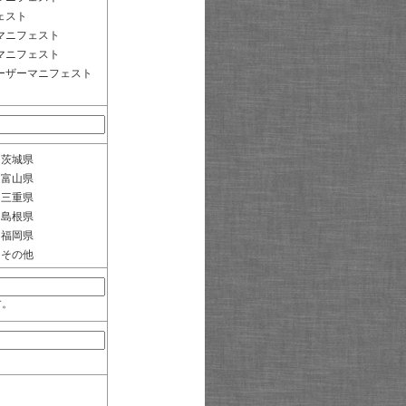
ェスト
マニフェスト
マニフェスト
ーザーマニフェスト
茨城県
富山県
三重県
島根県
福岡県
その他
す。