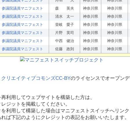
参議院議員マニフェスト
丹羽 大
神奈川県
神奈川県
参議院議員マニフェスト
森 英夫
神奈川県
神奈川県
参議院議員マニフェスト
清水 太一
神奈川県
神奈川県
参議院議員マニフェスト
壹岐 愛子
神奈川県
神奈川県
参議院議員マニフェスト
片野 英司
神奈川県
神奈川県
参議院議員マニフェスト
中西 健治
神奈川県
神奈川県
参議院議員マニフェスト
佐藤 政則
神奈川県
神奈川県
、
クリエイティブコモンズCC-BY
のライセンスでオープンデ
を再利用してウェブサイトを構築した方は、
クレジットを掲載してください。
タを利用して構築した場合はマニフェストスイッチへリンク
あれば下記のようにクレジットの表記をお願いいたします。