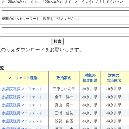
※「20xx/xx/xx」 から 「20xx/xx/xx」まで というように入力してください。
※関心のあるキーワード、政策をご記入ください。
覧のうえダウンロードをお願いします。
覧
対象の
対象の
マニフェスト種別
政治家名
都道府県
自治体名
参議院議員マニフェスト
三原じゅん子
神奈川県
神奈川県
参議院議員マニフェスト
金子 洋一
神奈川県
神奈川県
参議院議員マニフェスト
真山 勇一
神奈川県
神奈川県
参議院議員マニフェスト
三浦 信祐
神奈川県
神奈川県
参議院議員マニフェスト
浅賀 由香
神奈川県
神奈川県