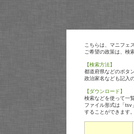
こちらは、マニフェ
ご希望の政策は、検
【検索方法】
都道府県などのボタ
政治家名なども記入
【ダウンロード】
検索などを使って一
ファイル形式は「tsv
することができます