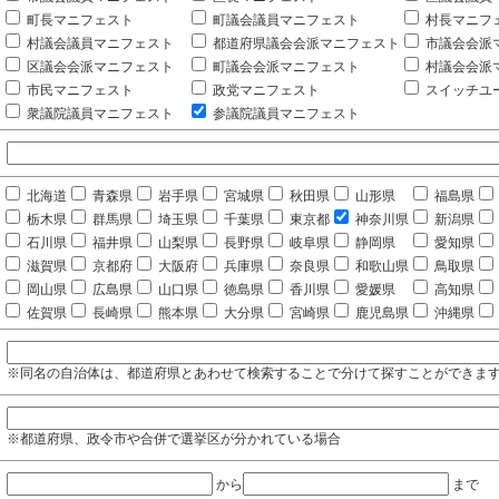
町長マニフェスト
町議会議員マニフェスト
村長マニフ
村議会議員マニフェスト
都道府県議会会派マニフェスト
市議会会派
区議会会派マニフェスト
町議会会派マニフェスト
村議会会派
市民マニフェスト
政党マニフェスト
スイッチユ
衆議院議員マニフェスト
参議院議員マニフェスト
北海道
青森県
岩手県
宮城県
秋田県
山形県
福島県
栃木県
群馬県
埼玉県
千葉県
東京都
神奈川県
新潟県
石川県
福井県
山梨県
長野県
岐阜県
静岡県
愛知県
滋賀県
京都府
大阪府
兵庫県
奈良県
和歌山県
鳥取県
岡山県
広島県
山口県
徳島県
香川県
愛媛県
高知県
佐賀県
長崎県
熊本県
大分県
宮崎県
鹿児島県
沖縄県
※同名の自治体は、都道府県とあわせて検索することで分けて探すことができま
※都道府県、政令市や合併で選挙区が分かれている場合
から
まで