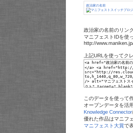
政治家の名前
政治家の名前のリンク
マニフェストIDを使
http://www.maniken.j
上記URLを使ってク
このデータを使って
オープンデータを活
Knowledge Connector
優れた作品はマニフ
マニフェスト大賞
で