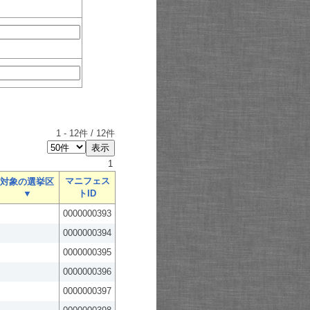
1
-
12
件 /
12
件
1
マニフェス
対象の選挙区
▼
トID
0000000393
0000000394
0000000395
0000000396
0000000397