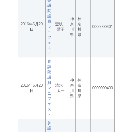
参
議
院
議
神
神
員
2016年6月20
壹岐
奈
奈
マ
0000000401
日
愛子
川
川
ニ
県
県
フ
ェ
ス
ト
参
議
院
議
神
神
員
2016年6月20
清水
奈
奈
マ
0000000400
日
太一
川
川
ニ
県
県
フ
ェ
ス
ト
参
議