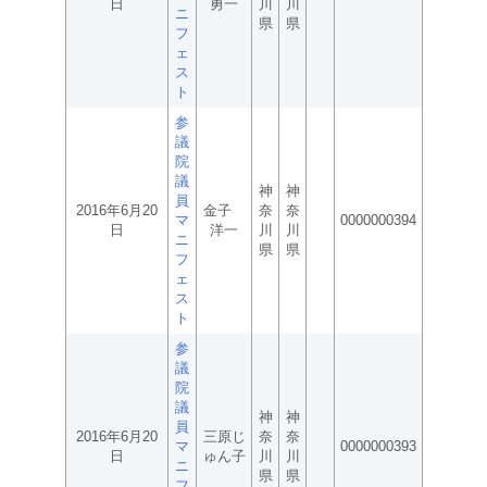
日
勇一
川
川
ニ
県
県
フ
ェ
ス
ト
参
議
院
議
神
神
員
2016年6月20
金子
奈
奈
マ
0000000394
日
洋一
川
川
ニ
県
県
フ
ェ
ス
ト
参
議
院
議
神
神
員
2016年6月20
三原じ
奈
奈
マ
0000000393
日
ゅん子
川
川
ニ
県
県
フ