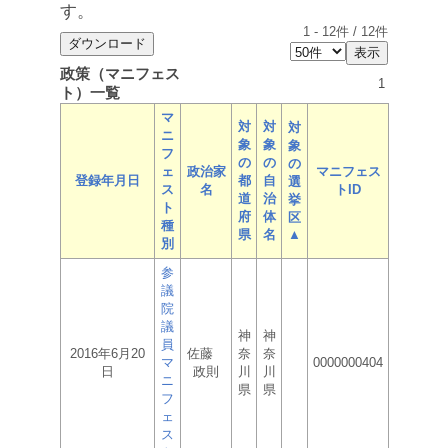
す。
1
-
12
件 /
12
件
政策（マニフェス
1
ト）一覧
マ
対
対
対
ニ
象
象
象
フ
の
の
の
ェ
政治家
マニフェス
登録年月日
都
自
選
ス
名
トID
道
治
挙
ト
府
体
区
種
県
名
▲
別
参
議
院
議
神
神
員
2016年6月20
佐藤
奈
奈
マ
0000000404
日
政則
川
川
ニ
県
県
フ
ェ
ス