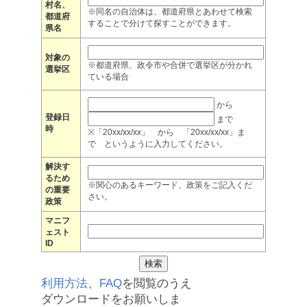
村名、
※同名の自治体は、都道府県とあわせて検索
都道府
することで分けて探すことができます。
県名
対象の
※都道府県、政令市や合併で選挙区が分かれ
選挙区
ている場合
から
登録日
まで
時
※「20xx/xx/xx」 から 「20xx/xx/xx」ま
で というように入力してください。
解決す
るため
※関心のあるキーワード、政策をご記入くだ
の重要
さい。
政策
マニフ
ェスト
ID
利用方法
、
FAQ
を閲覧のうえ
ダウンロードをお願いしま