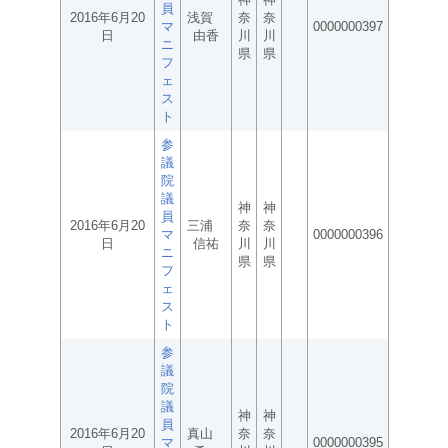
員
2016年6月20
浅賀
奈
奈
マ
0000000397
日
由香
川
川
ニ
県
県
フ
ェ
ス
ト
参
議
院
議
神
神
員
2016年6月20
三浦
奈
奈
マ
0000000396
日
信祐
川
川
ニ
県
県
フ
ェ
ス
ト
参
議
院
議
神
神
員
2016年6月20
真山
奈
奈
マ
0000000395