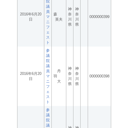
院
議
神
神
員
2016年6月20
森
奈
奈
マ
0000000399
日
英夫
川
川
ニ
県
県
フ
ェ
ス
ト
参
議
院
議
神
神
員
丹
2016年6月20
奈
奈
マ
羽
0000000398
日
川
川
ニ
大
県
県
フ
ェ
ス
ト
参
議
院
議
神
神