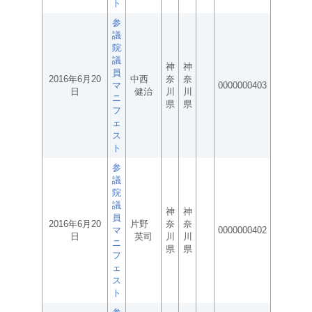
ト
参
議
院
議
神
神
員
2016年6月20
中西
奈
奈
マ
0000000403
日
健治
川
川
ニ
県
県
フ
ェ
ス
ト
参
議
院
議
神
神
員
2016年6月20
片野
奈
奈
マ
0000000402
日
英司
川
川
ニ
県
県
フ
ェ
ス
ト