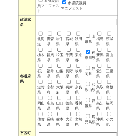
衆議院議
参議院議員
員マニフェス
マニフェスト
ト
政治家
名
山
北海
青森
岩手
宮城
秋田
福島
茨城
形県
道
県
県
県
県
県
県
神
栃木
群馬
埼玉
千葉
東京
新潟
富山
奈川県
県
県
県
県
都
県
県
静
石川
福井
山梨
長野
岐阜
愛知
三重
岡県
都道府
県
県
県
県
県
県
県
県
和
滋賀
京都
大阪
兵庫
奈良
鳥取
島根
歌山県
県
府
府
県
県
県
県
愛
岡山
広島
山口
徳島
香川
高知
福岡
媛県
県
県
県
県
県
県
県
鹿
佐賀
長崎
熊本
大分
宮崎
沖縄
その
児島県
県
県
県
県
県
県
他
市区町