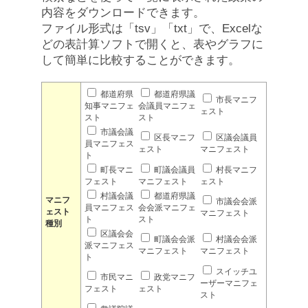
内容をダウンロードできます。
ファイル形式は「tsv」「txt」で、Excelな
どの表計算ソフトで開くと、表やグラフに
して簡単に比較することができます。
都道府県
都道府県議
市長マニフ
知事マニフェ
会議員マニフェ
ェスト
スト
スト
市議会議
区長マニフ
区議会議員
員マニフェス
ェスト
マニフェスト
ト
町長マニ
町議会議員
村長マニフ
フェスト
マニフェスト
ェスト
村議会議
都道府県議
マニフ
市議会会派
員マニフェス
会会派マニフェ
ェスト
マニフェスト
ト
スト
種別
区議会会
町議会会派
村議会会派
派マニフェス
マニフェスト
マニフェスト
ト
スイッチユ
市民マニ
政党マニフ
ーザーマニフェ
フェスト
ェスト
スト