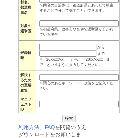
村名、
※同名の自治体は、都道府県とあわせて検索
都道府
することで分けて探すことができます。
県名
対象の
※都道府県、政令市や合併で選挙区が分かれ
選挙区
ている場合
から
登録日
まで
時
※「20xx/xx/xx」 から 「20xx/xx/xx」ま
で というように入力してください。
解決す
るため
※関心のあるキーワード、政策をご記入くだ
の重要
さい。
政策
マニフ
ェスト
ID
利用方法
、
FAQ
を閲覧のうえ
ダウンロードをお願いしま