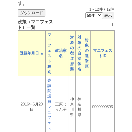
す。
1
-
12
件 /
12
件
政策（マニフェス
1
ト）一覧
マ
対
対
ニ
対
象
象
フ
象
の
の
ェ
政治家
の
マニフェス
登録年月日 ▲
都
自
ス
名
選
トID
道
治
ト
挙
府
体
種
区
県
名
別
参
議
院
議
神
神
員
2016年6月20
三原じ
奈
奈
マ
0000000393
日
ゅん子
川
川
ニ
県
県
フ
ェ
ス