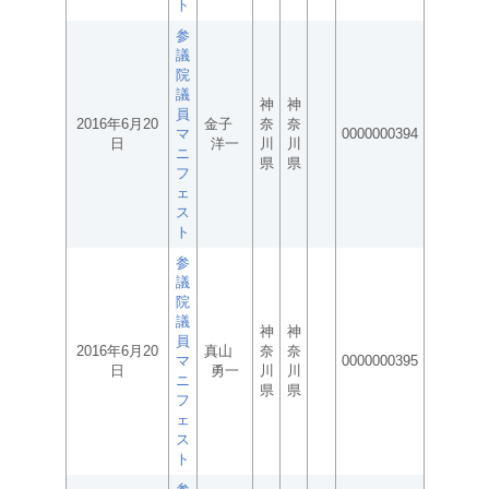
ト
参
議
院
議
神
神
員
2016年6月20
金子
奈
奈
マ
0000000394
日
洋一
川
川
ニ
県
県
フ
ェ
ス
ト
参
議
院
議
神
神
員
2016年6月20
真山
奈
奈
マ
0000000395
日
勇一
川
川
ニ
県
県
フ
ェ
ス
ト