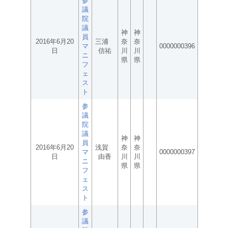
参
議
院
議
神
神
員
2016年6月20
三浦
奈
奈
マ
0000000396
日
信祐
川
川
ニ
県
県
フ
ェ
ス
ト
参
議
院
議
神
神
員
2016年6月20
浅賀
奈
奈
マ
0000000397
日
由香
川
川
ニ
県
県
フ
ェ
ス
ト
参
議