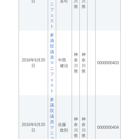
日
英司
川
川
ニ
県
県
フ
ェ
ス
ト
参
議
院
議
神
神
員
2016年6月20
中西
奈
奈
マ
0000000403
日
健治
川
川
ニ
県
県
フ
ェ
ス
ト
参
議
院
議
神
神
員
2016年6月20
佐藤
奈
奈
マ
0000000404
日
政則
川
川
ニ
県
県
フ