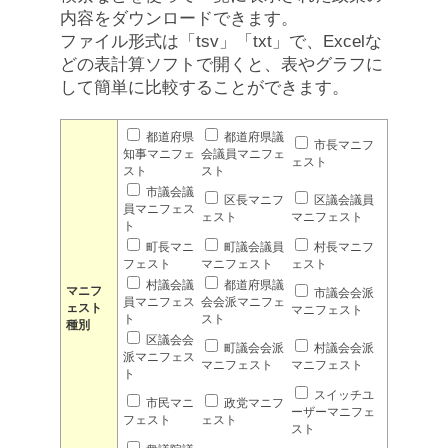
内容をダウンロードできます。
ファイル形式は「tsv」「txt」で、Excelな
どの表計算ソフトで開くと、表やグラフに
して簡単に比較することができます。
都道府県
都道府県議
市長マニフ
知事マニフェ
会議員マニフェ
ェスト
スト
スト
市議会議
区長マニフ
区議会議員
員マニフェス
ェスト
マニフェスト
ト
町長マニ
町議会議員
村長マニフ
フェスト
マニフェスト
ェスト
村議会議
都道府県議
マニフ
市議会会派
員マニフェス
会会派マニフェ
ェスト
マニフェスト
ト
スト
種別
区議会会
町議会会派
村議会会派
派マニフェス
マニフェスト
マニフェスト
ト
スイッチユ
市民マニ
政党マニフ
ーザーマニフェ
フェスト
ェスト
スト