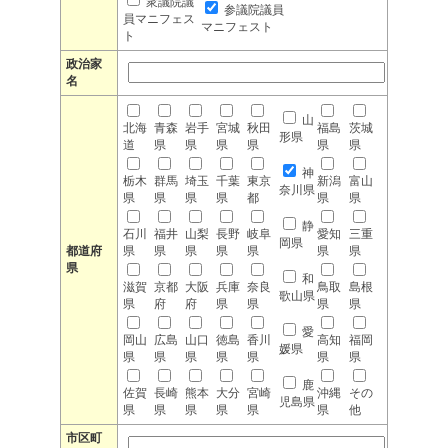
衆議院議
参議院議員
員マニフェス
マニフェスト
ト
政治家
名
山
北海
青森
岩手
宮城
秋田
福島
茨城
形県
道
県
県
県
県
県
県
神
栃木
群馬
埼玉
千葉
東京
新潟
富山
奈川県
県
県
県
県
都
県
県
静
石川
福井
山梨
長野
岐阜
愛知
三重
岡県
都道府
県
県
県
県
県
県
県
県
和
滋賀
京都
大阪
兵庫
奈良
鳥取
島根
歌山県
県
府
府
県
県
県
県
愛
岡山
広島
山口
徳島
香川
高知
福岡
媛県
県
県
県
県
県
県
県
鹿
佐賀
長崎
熊本
大分
宮崎
沖縄
その
児島県
県
県
県
県
県
県
他
市区町