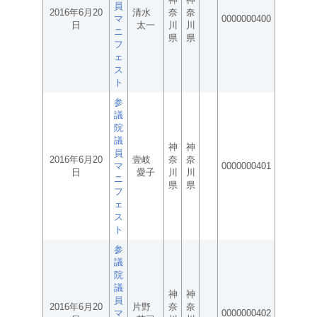
員
2016年6月20
清水
奈
奈
マ
0000000400
日
太一
川
川
ニ
県
県
フ
ェ
ス
ト
参
議
院
議
神
神
員
2016年6月20
壹岐
奈
奈
マ
0000000401
日
愛子
川
川
ニ
県
県
フ
ェ
ス
ト
参
議
院
議
神
神
員
2016年6月20
片野
奈
奈
マ
0000000402