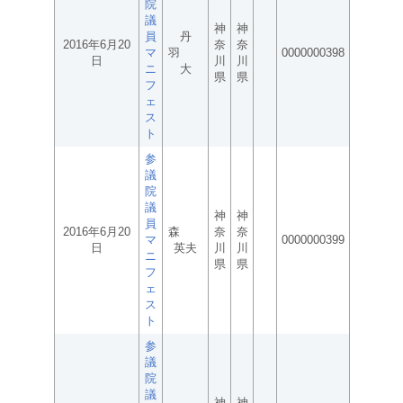
院
議
神
神
員
丹
2016年6月20
奈
奈
マ
羽
0000000398
日
川
川
ニ
大
県
県
フ
ェ
ス
ト
参
議
院
議
神
神
員
2016年6月20
森
奈
奈
マ
0000000399
日
英夫
川
川
ニ
県
県
フ
ェ
ス
ト
参
議
院
議
神
神