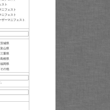
ェスト
マニフェスト
マニフェスト
ーザーマニフェスト
茨城県
富山県
三重県
島根県
福岡県
その他
す。