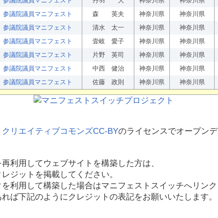
参議院議員マニフェスト
丹羽 大
神奈川県
神奈川県
参議院議員マニフェスト
森 英夫
神奈川県
神奈川県
参議院議員マニフェスト
清水 太一
神奈川県
神奈川県
参議院議員マニフェスト
壹岐 愛子
神奈川県
神奈川県
参議院議員マニフェスト
片野 英司
神奈川県
神奈川県
参議院議員マニフェスト
中西 健治
神奈川県
神奈川県
参議院議員マニフェスト
佐藤 政則
神奈川県
神奈川県
、
クリエイティブコモンズCC-BY
のライセンスでオープンデ
を再利用してウェブサイトを構築した方は、
クレジットを掲載してください。
タを利用して構築した場合はマニフェストスイッチへリンク
あれば下記のようにクレジットの表記をお願いいたします。