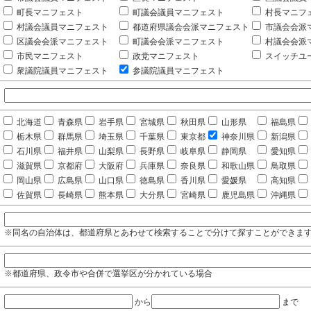
町長マニフェスト
町議会議員マニフェスト
村長マニフ
村議会議員マニフェスト
都道府県議会会派マニフェスト
市議会会派
区議会会派マニフェスト
町議会会派マニフェスト
村議会会派
市民マニフェスト
政党マニフェスト
スイッチユ
衆議院議員マニフェスト
参議院議員マニフェスト
北海道
青森県
岩手県
宮城県
秋田県
山形県
福島県
栃木県
群馬県
埼玉県
千葉県
東京都
神奈川県
新潟県
石川県
福井県
山梨県
長野県
岐阜県
静岡県
愛知県
滋賀県
京都府
大阪府
兵庫県
奈良県
和歌山県
鳥取県
岡山県
広島県
山口県
徳島県
香川県
愛媛県
高知県
佐賀県
長崎県
熊本県
大分県
宮崎県
鹿児島県
沖縄県
※同名の自治体は、都道府県とあわせて検索することで分けて探すことができま
※都道府県、政令市や合併で選挙区が分かれている場合
から
まで