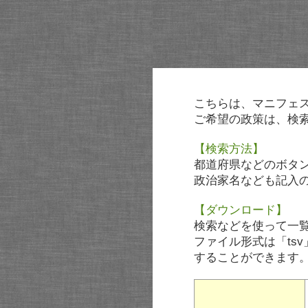
こちらは、マニフェ
ご希望の政策は、検
【検索方法】
都道府県などのボタ
政治家名なども記入
【ダウンロード】
検索などを使って一
ファイル形式は「tsv
することができます