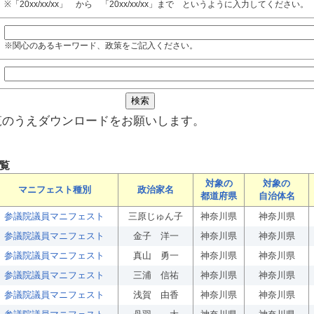
※「20xx/xx/xx」 から 「20xx/xx/xx」まで というように入力してください。
※関心のあるキーワード、政策をご記入ください。
覧のうえダウンロードをお願いします。
覧
対象の
対象の
マニフェスト種別
政治家名
都道府県
自治体名
参議院議員マニフェスト
三原じゅん子
神奈川県
神奈川県
参議院議員マニフェスト
金子 洋一
神奈川県
神奈川県
参議院議員マニフェスト
真山 勇一
神奈川県
神奈川県
参議院議員マニフェスト
三浦 信祐
神奈川県
神奈川県
参議院議員マニフェスト
浅賀 由香
神奈川県
神奈川県