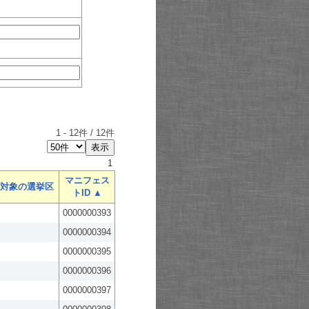
1
-
12
件 /
12
件
1
マニフェス
対象の選挙区
トID ▲
0000000393
0000000394
0000000395
0000000396
0000000397