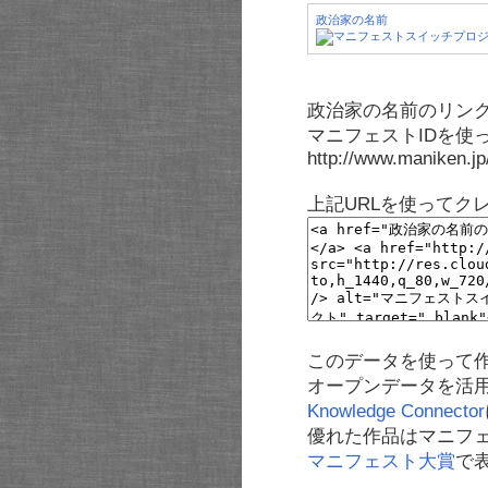
政治家の名前
政治家の名前のリンク
マニフェストIDを使
http://www.maniken.j
上記URLを使ってク
このデータを使って
オープンデータを活
Knowledge Connector
優れた作品はマニフ
マニフェスト大賞
で