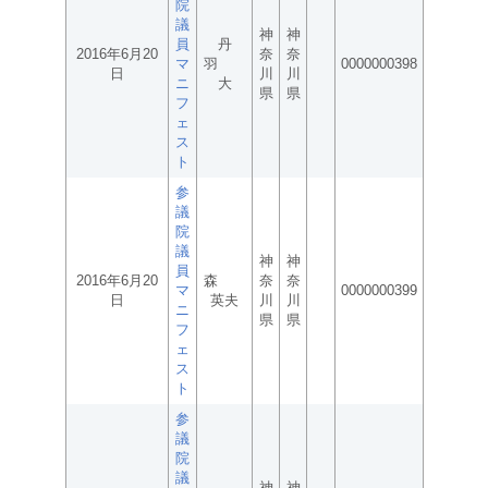
院
議
神
神
員
丹
2016年6月20
奈
奈
マ
羽
0000000398
日
川
川
ニ
大
県
県
フ
ェ
ス
ト
参
議
院
議
神
神
員
2016年6月20
森
奈
奈
マ
0000000399
日
英夫
川
川
ニ
県
県
フ
ェ
ス
ト
参
議
院
議
神
神