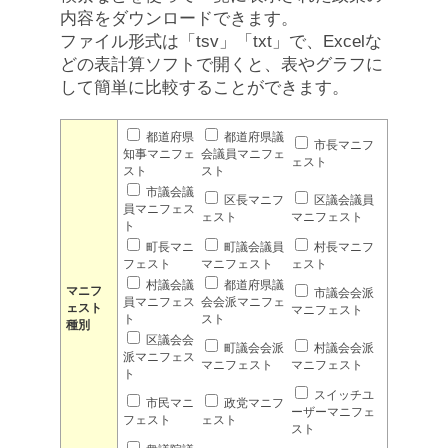
内容をダウンロードできます。
ファイル形式は「tsv」「txt」で、Excelな
どの表計算ソフトで開くと、表やグラフに
して簡単に比較することができます。
都道府県
都道府県議
市長マニフ
知事マニフェ
会議員マニフェ
ェスト
スト
スト
市議会議
区長マニフ
区議会議員
員マニフェス
ェスト
マニフェスト
ト
町長マニ
町議会議員
村長マニフ
フェスト
マニフェスト
ェスト
村議会議
都道府県議
マニフ
市議会会派
員マニフェス
会会派マニフェ
ェスト
マニフェスト
ト
スト
種別
区議会会
町議会会派
村議会会派
派マニフェス
マニフェスト
マニフェスト
ト
スイッチユ
市民マニ
政党マニフ
ーザーマニフェ
フェスト
ェスト
スト