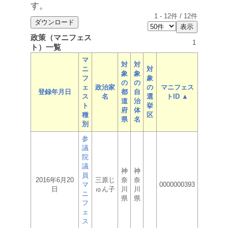
す。
1
-
12
件 /
12
件
政策（マニフェス
1
ト）一覧
マ
対
対
ニ
対
象
象
フ
象
の
の
ェ
政治家
の
マニフェス
登録年月日
都
自
ス
名
選
トID ▲
道
治
ト
挙
府
体
種
区
県
名
別
参
議
院
議
神
神
員
2016年6月20
三原じ
奈
奈
マ
0000000393
日
ゅん子
川
川
ニ
県
県
フ
ェ
ス