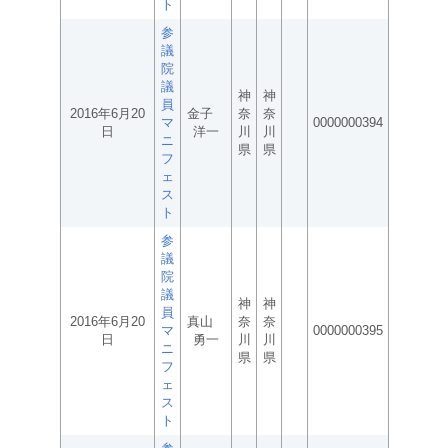
ト
参
議
院
議
神
神
員
2016年6月20
金子
奈
奈
マ
0000000394
日
洋一
川
川
ニ
県
県
フ
ェ
ス
ト
参
議
院
議
神
神
員
2016年6月20
真山
奈
奈
マ
0000000395
日
勇一
川
川
ニ
県
県
フ
ェ
ス
ト