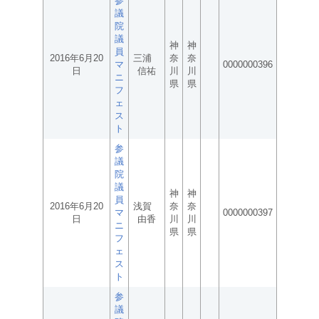
参
議
院
議
神
神
員
2016年6月20
三浦
奈
奈
マ
0000000396
日
信祐
川
川
ニ
県
県
フ
ェ
ス
ト
参
議
院
議
神
神
員
2016年6月20
浅賀
奈
奈
マ
0000000397
日
由香
川
川
ニ
県
県
フ
ェ
ス
ト
参
議