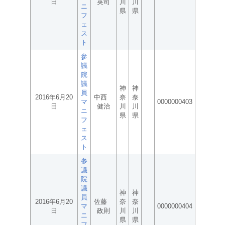
日
英司
川
川
ニ
県
県
フ
ェ
ス
ト
参
議
院
議
神
神
員
2016年6月20
中西
奈
奈
マ
0000000403
日
健治
川
川
ニ
県
県
フ
ェ
ス
ト
参
議
院
議
神
神
員
2016年6月20
佐藤
奈
奈
マ
0000000404
日
政則
川
川
ニ
県
県
フ