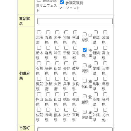
衆議院議
参議院議員
員マニフェス
マニフェスト
ト
政治家
名
山
北海
青森
岩手
宮城
秋田
福島
茨城
形県
道
県
県
県
県
県
県
神
栃木
群馬
埼玉
千葉
東京
新潟
富山
奈川県
県
県
県
県
都
県
県
静
石川
福井
山梨
長野
岐阜
愛知
三重
岡県
都道府
県
県
県
県
県
県
県
県
和
滋賀
京都
大阪
兵庫
奈良
鳥取
島根
歌山県
県
府
府
県
県
県
県
愛
岡山
広島
山口
徳島
香川
高知
福岡
媛県
県
県
県
県
県
県
県
鹿
佐賀
長崎
熊本
大分
宮崎
沖縄
その
児島県
県
県
県
県
県
県
他
市区町