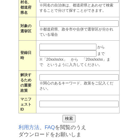
村名、
※同名の自治体は、都道府県とあわせて検索
都道府
することで分けて探すことができます。
県名
対象の
※都道府県、政令市や合併で選挙区が分かれ
選挙区
ている場合
から
登録日
まで
時
※「20xx/xx/xx」 から 「20xx/xx/xx」ま
で というように入力してください。
解決す
るため
※関心のあるキーワード、政策をご記入くだ
の重要
さい。
政策
マニフ
ェスト
ID
利用方法
、
FAQ
を閲覧のうえ
ダウンロードをお願いしま