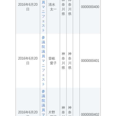
員
2016年6月20
清水
奈
奈
マ
0000000400
日
太一
川
川
ニ
県
県
フ
ェ
ス
ト
参
議
院
議
神
神
員
2016年6月20
壹岐
奈
奈
マ
0000000401
日
愛子
川
川
ニ
県
県
フ
ェ
ス
ト
参
議
院
議
神
神
員
2016年6月20
片野
奈
奈
マ
0000000402