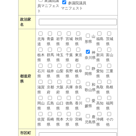
衆議院議
参議院議員
員マニフェス
マニフェスト
ト
政治家
名
山
北海
青森
岩手
宮城
秋田
福島
茨城
形県
道
県
県
県
県
県
県
神
栃木
群馬
埼玉
千葉
東京
新潟
富山
奈川県
県
県
県
県
都
県
県
静
石川
福井
山梨
長野
岐阜
愛知
三重
岡県
都道府
県
県
県
県
県
県
県
県
和
滋賀
京都
大阪
兵庫
奈良
鳥取
島根
歌山県
県
府
府
県
県
県
県
愛
岡山
広島
山口
徳島
香川
高知
福岡
媛県
県
県
県
県
県
県
県
鹿
佐賀
長崎
熊本
大分
宮崎
沖縄
その
児島県
県
県
県
県
県
県
他
市区町