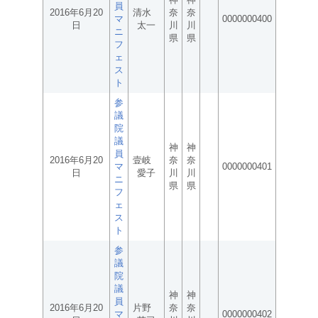
員
2016年6月20
清水
奈
奈
マ
0000000400
日
太一
川
川
ニ
県
県
フ
ェ
ス
ト
参
議
院
議
神
神
員
2016年6月20
壹岐
奈
奈
マ
0000000401
日
愛子
川
川
ニ
県
県
フ
ェ
ス
ト
参
議
院
議
神
神
員
2016年6月20
片野
奈
奈
マ
0000000402