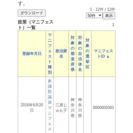
す。
1
-
12
件 /
12
件
政策（マニフェス
1
ト）一覧
マ
対
対
ニ
対
象
象
フ
象
の
の
ェ
政治家
の
マニフェス
登録年月日
都
自
ス
名
選
トID ▲
道
治
ト
挙
府
体
種
区
県
名
別
参
議
院
議
神
神
員
2016年6月20
三原じ
奈
奈
マ
0000000393
日
ゅん子
川
川
ニ
県
県
フ
ェ
ス