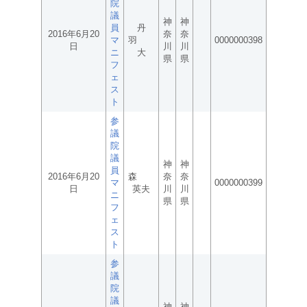
院
議
神
神
員
丹
2016年6月20
奈
奈
マ
羽
0000000398
日
川
川
ニ
大
県
県
フ
ェ
ス
ト
参
議
院
議
神
神
員
2016年6月20
森
奈
奈
マ
0000000399
日
英夫
川
川
ニ
県
県
フ
ェ
ス
ト
参
議
院
議
神
神