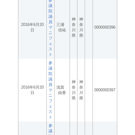
参
議
院
議
神
神
員
2016年6月20
三浦
奈
奈
マ
0000000396
日
信祐
川
川
ニ
県
県
フ
ェ
ス
ト
参
議
院
議
神
神
員
2016年6月20
浅賀
奈
奈
マ
0000000397
日
由香
川
川
ニ
県
県
フ
ェ
ス
ト
参
議