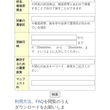
村名、
※同名の自治体は、都道府県とあわせて検索
都道府
することで分けて探すことができます。
県名
対象の
※都道府県、政令市や合併で選挙区が分かれ
選挙区
ている場合
から
登録日
まで
時
※「20xx/xx/xx」 から 「20xx/xx/xx」ま
で というように入力してください。
解決す
るため
※関心のあるキーワード、政策をご記入くだ
の重要
さい。
政策
マニフ
ェスト
ID
利用方法
、
FAQ
を閲覧のうえ
ダウンロードをお願いしま