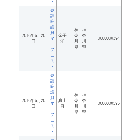
ト
参
議
院
議
神
神
員
2016年6月20
金子
奈
奈
マ
0000000394
日
洋一
川
川
ニ
県
県
フ
ェ
ス
ト
参
議
院
議
神
神
員
2016年6月20
真山
奈
奈
マ
0000000395
日
勇一
川
川
ニ
県
県
フ
ェ
ス
ト