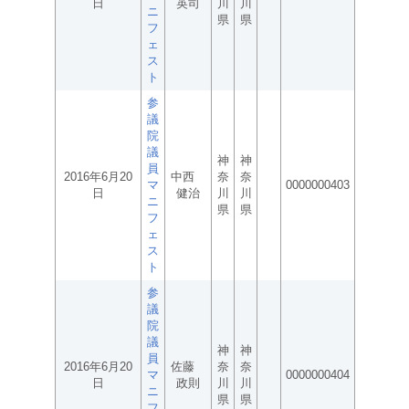
日
英司
川
川
ニ
県
県
フ
ェ
ス
ト
参
議
院
議
神
神
員
2016年6月20
中西
奈
奈
マ
0000000403
日
健治
川
川
ニ
県
県
フ
ェ
ス
ト
参
議
院
議
神
神
員
2016年6月20
佐藤
奈
奈
マ
0000000404
日
政則
川
川
ニ
県
県
フ