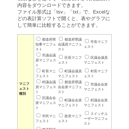
内容をダウンロードできます。
ファイル形式は「tsv」「txt」で、Excelな
どの表計算ソフトで開くと、表やグラフに
して簡単に比較することができます。
都道府県
都道府県議
市長マニフ
知事マニフェ
会議員マニフェ
ェスト
スト
スト
市議会議
区長マニフ
区議会議員
員マニフェス
ェスト
マニフェスト
ト
町長マニ
町議会議員
村長マニフ
フェスト
マニフェスト
ェスト
村議会議
都道府県議
マニフ
市議会会派
員マニフェス
会会派マニフェ
ェスト
マニフェスト
ト
スト
種別
区議会会
町議会会派
村議会会派
派マニフェス
マニフェスト
マニフェスト
ト
スイッチユ
市民マニ
政党マニフ
ーザーマニフェ
フェスト
ェスト
スト