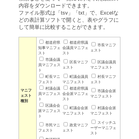
内容をダウンロードできます。
ファイル形式は「tsv」「txt」で、Excelな
どの表計算ソフトで開くと、表やグラフに
して簡単に比較することができます。
都道府県
都道府県議
市長マニフ
知事マニフェ
会議員マニフェ
ェスト
スト
スト
市議会議
区長マニフ
区議会議員
員マニフェス
ェスト
マニフェスト
ト
町長マニ
町議会議員
村長マニフ
フェスト
マニフェスト
ェスト
村議会議
都道府県議
マニフ
市議会会派
員マニフェス
会会派マニフェ
ェスト
マニフェスト
ト
スト
種別
区議会会
町議会会派
村議会会派
派マニフェス
マニフェスト
マニフェスト
ト
スイッチユ
市民マニ
政党マニフ
ーザーマニフェ
フェスト
ェスト
スト