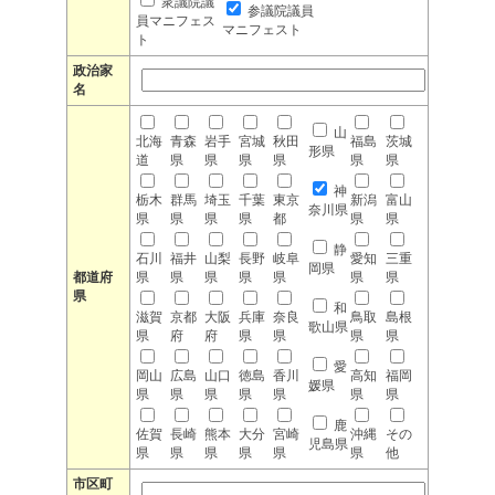
衆議院議
参議院議員
員マニフェス
マニフェスト
ト
政治家
名
山
北海
青森
岩手
宮城
秋田
福島
茨城
形県
道
県
県
県
県
県
県
神
栃木
群馬
埼玉
千葉
東京
新潟
富山
奈川県
県
県
県
県
都
県
県
静
石川
福井
山梨
長野
岐阜
愛知
三重
岡県
都道府
県
県
県
県
県
県
県
県
和
滋賀
京都
大阪
兵庫
奈良
鳥取
島根
歌山県
県
府
府
県
県
県
県
愛
岡山
広島
山口
徳島
香川
高知
福岡
媛県
県
県
県
県
県
県
県
鹿
佐賀
長崎
熊本
大分
宮崎
沖縄
その
児島県
県
県
県
県
県
県
他
市区町