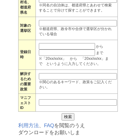
村名、
※同名の自治体は、都道府県とあわせて検索
都道府
することで分けて探すことができます。
県名
対象の
※都道府県、政令市や合併で選挙区が分かれ
選挙区
ている場合
から
登録日
まで
時
※「20xx/xx/xx」 から 「20xx/xx/xx」ま
で というように入力してください。
解決す
るため
※関心のあるキーワード、政策をご記入くだ
の重要
さい。
政策
マニフ
ェスト
ID
利用方法
、
FAQ
を閲覧のうえ
ダウンロードをお願いしま