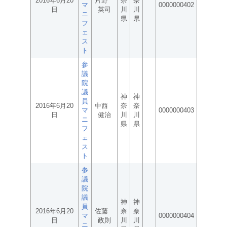
2016年6月20
片野
奈
奈
マ
0000000402
日
英司
川
川
ニ
県
県
フ
ェ
ス
ト
参
議
院
議
神
神
員
2016年6月20
中西
奈
奈
マ
0000000403
日
健治
川
川
ニ
県
県
フ
ェ
ス
ト
参
議
院
議
神
神
員
2016年6月20
佐藤
奈
奈
マ
0000000404
日
政則
川
川
ニ