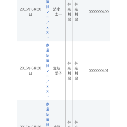
議
神
神
員
2016年6月20
清水
奈
奈
マ
0000000400
日
太一
川
川
ニ
県
県
フ
ェ
ス
ト
参
議
院
議
神
神
員
2016年6月20
壹岐
奈
奈
マ
0000000401
日
愛子
川
川
ニ
県
県
フ
ェ
ス
ト
参
議
院
議
神
神
員