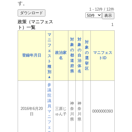
す。
1
-
12
件 /
12
件
政策（マニフェス
1
ト）一覧
マ
対
対
ニ
対
象
象
フ
象
の
の
ェ
政治家
の
マニフェス
登録年月日
都
自
ス
名
選
トID
道
治
ト
挙
府
体
種
区
県
名
別
▲
参
議
院
議
神
神
員
2016年6月20
三原じ
奈
奈
マ
0000000393
日
ゅん子
川
川
ニ
県
県
フ
ェ