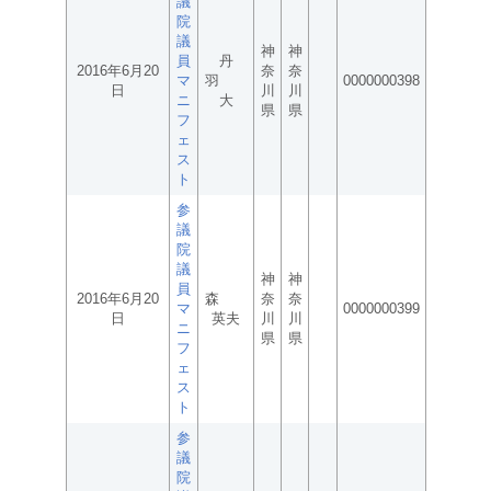
議
院
議
神
神
員
丹
2016年6月20
奈
奈
マ
羽
0000000398
日
川
川
ニ
大
県
県
フ
ェ
ス
ト
参
議
院
議
神
神
員
2016年6月20
森
奈
奈
マ
0000000399
日
英夫
川
川
ニ
県
県
フ
ェ
ス
ト
参
議
院