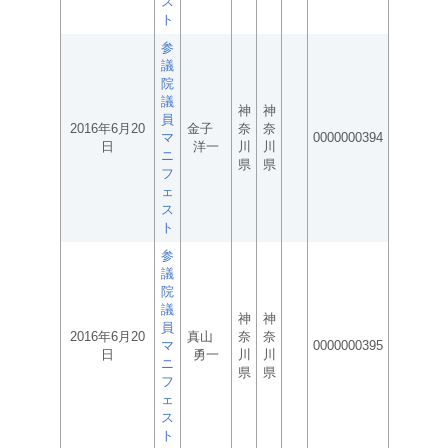
ス
ト
参
議
院
議
神
神
員
2016年6月20
金子
奈
奈
マ
0000000394
日
洋一
川
川
ニ
県
県
フ
ェ
ス
ト
参
議
院
議
神
神
員
2016年6月20
真山
奈
奈
マ
0000000395
日
勇一
川
川
ニ
県
県
フ
ェ
ス
ト