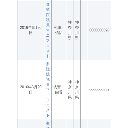
参
議
院
議
神
神
員
2016年6月20
三浦
奈
奈
マ
0000000396
日
信祐
川
川
ニ
県
県
フ
ェ
ス
ト
参
議
院
議
神
神
員
2016年6月20
浅賀
奈
奈
マ
0000000397
日
由香
川
川
ニ
県
県
フ
ェ
ス
ト
参