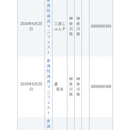
参
議
院
議
神
神
員
2016年6月20
三原じ
奈
奈
マ
0000000393
日
ゅん子
川
川
ニ
県
県
フ
ェ
ス
ト
参
議
院
議
神
神
員
2016年6月20
森
奈
奈
マ
0000000399
日
英夫
川
川
ニ
県
県
フ
ェ
ス
ト
参
議