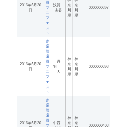
員
2016年6月20
浅賀
奈
奈
マ
0000000397
日
由香
川
川
ニ
県
県
フ
ェ
ス
ト
参
議
院
議
神
神
員
丹
2016年6月20
奈
奈
マ
羽
0000000398
日
川
川
ニ
大
県
県
フ
ェ
ス
ト
参
議
院
議
神
神
員
2016年6月20
中西
奈
奈
マ
0000000403