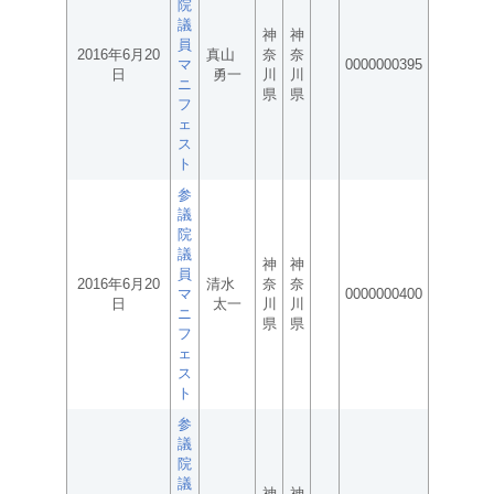
院
議
神
神
員
2016年6月20
真山
奈
奈
マ
0000000395
日
勇一
川
川
ニ
県
県
フ
ェ
ス
ト
参
議
院
議
神
神
員
2016年6月20
清水
奈
奈
マ
0000000400
日
太一
川
川
ニ
県
県
フ
ェ
ス
ト
参
議
院
議
神
神