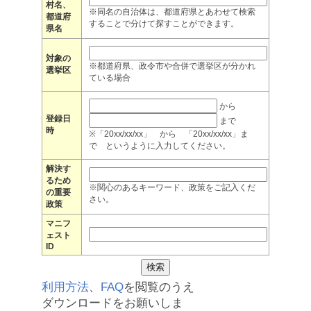
村名、
※同名の自治体は、都道府県とあわせて検索
都道府
することで分けて探すことができます。
県名
対象の
※都道府県、政令市や合併で選挙区が分かれ
選挙区
ている場合
から
登録日
まで
時
※「20xx/xx/xx」 から 「20xx/xx/xx」ま
で というように入力してください。
解決す
るため
※関心のあるキーワード、政策をご記入くだ
の重要
さい。
政策
マニフ
ェスト
ID
利用方法
、
FAQ
を閲覧のうえ
ダウンロードをお願いしま