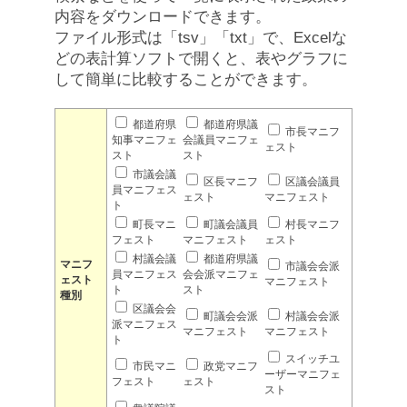
内容をダウンロードできます。
ファイル形式は「tsv」「txt」で、Excelな
どの表計算ソフトで開くと、表やグラフに
して簡単に比較することができます。
都道府県
都道府県議
市長マニフ
知事マニフェ
会議員マニフェ
ェスト
スト
スト
市議会議
区長マニフ
区議会議員
員マニフェス
ェスト
マニフェスト
ト
町長マニ
町議会議員
村長マニフ
フェスト
マニフェスト
ェスト
村議会議
都道府県議
マニフ
市議会会派
員マニフェス
会会派マニフェ
ェスト
マニフェスト
ト
スト
種別
区議会会
町議会会派
村議会会派
派マニフェス
マニフェスト
マニフェスト
ト
スイッチユ
市民マニ
政党マニフ
ーザーマニフェ
フェスト
ェスト
スト