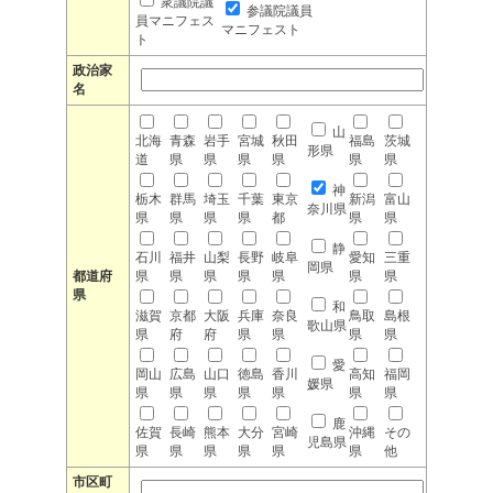
衆議院議
参議院議員
員マニフェス
マニフェスト
ト
政治家
名
山
北海
青森
岩手
宮城
秋田
福島
茨城
形県
道
県
県
県
県
県
県
神
栃木
群馬
埼玉
千葉
東京
新潟
富山
奈川県
県
県
県
県
都
県
県
静
石川
福井
山梨
長野
岐阜
愛知
三重
岡県
都道府
県
県
県
県
県
県
県
県
和
滋賀
京都
大阪
兵庫
奈良
鳥取
島根
歌山県
県
府
府
県
県
県
県
愛
岡山
広島
山口
徳島
香川
高知
福岡
媛県
県
県
県
県
県
県
県
鹿
佐賀
長崎
熊本
大分
宮崎
沖縄
その
児島県
県
県
県
県
県
県
他
市区町