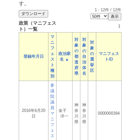
す。
1
-
12
件 /
12
件
政策（マニフェス
1
ト）一覧
マ
対
対
ニ
対
象
象
フ
象
の
の
ェ
政治家
の
マニフェス
登録年月日
都
自
ス
名 ▲
選
トID
道
治
ト
挙
府
体
種
区
県
名
別
参
議
院
議
神
神
員
2016年6月20
金子
奈
奈
マ
0000000394
日
洋一
川
川
ニ
県
県
フ
ェ
ス