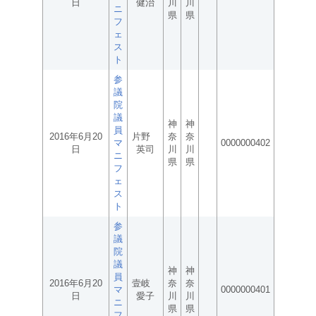
日
健治
川
川
ニ
県
県
フ
ェ
ス
ト
参
議
院
議
神
神
員
2016年6月20
片野
奈
奈
マ
0000000402
日
英司
川
川
ニ
県
県
フ
ェ
ス
ト
参
議
院
議
神
神
員
2016年6月20
壹岐
奈
奈
マ
0000000401
日
愛子
川
川
ニ
県
県
フ