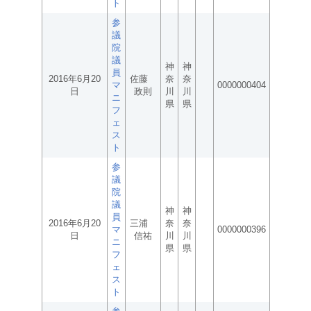
ト
参
議
院
議
神
神
員
2016年6月20
佐藤
奈
奈
マ
0000000404
日
政則
川
川
ニ
県
県
フ
ェ
ス
ト
参
議
院
議
神
神
員
2016年6月20
三浦
奈
奈
マ
0000000396
日
信祐
川
川
ニ
県
県
フ
ェ
ス
ト