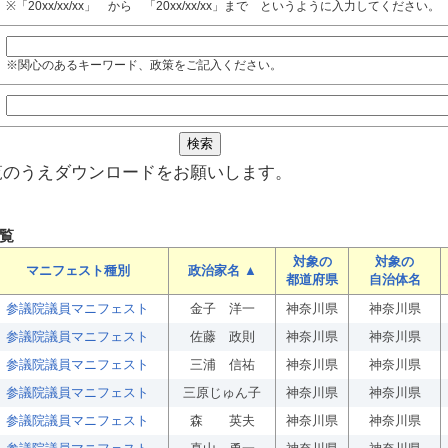
※「20xx/xx/xx」 から 「20xx/xx/xx」まで というように入力してください。
※関心のあるキーワード、政策をご記入ください。
覧のうえダウンロードをお願いします。
覧
対象の
対象の
マニフェスト種別
政治家名 ▲
都道府県
自治体名
参議院議員マニフェスト
金子 洋一
神奈川県
神奈川県
参議院議員マニフェスト
佐藤 政則
神奈川県
神奈川県
参議院議員マニフェスト
三浦 信祐
神奈川県
神奈川県
参議院議員マニフェスト
三原じゅん子
神奈川県
神奈川県
参議院議員マニフェスト
森 英夫
神奈川県
神奈川県