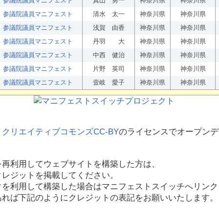
参議院議員マニフェスト
真山 勇一
神奈川県
神奈川県
参議院議員マニフェスト
清水 太一
神奈川県
神奈川県
参議院議員マニフェスト
浅賀 由香
神奈川県
神奈川県
参議院議員マニフェスト
丹羽 大
神奈川県
神奈川県
参議院議員マニフェスト
中西 健治
神奈川県
神奈川県
参議院議員マニフェスト
片野 英司
神奈川県
神奈川県
参議院議員マニフェスト
壹岐 愛子
神奈川県
神奈川県
、
クリエイティブコモンズCC-BY
のライセンスでオープンデ
を再利用してウェブサイトを構築した方は、
クレジットを掲載してください。
タを利用して構築した場合はマニフェストスイッチへリンク
あれば下記のようにクレジットの表記をお願いいたします。