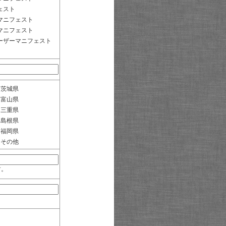
ェスト
マニフェスト
マニフェスト
ーザーマニフェスト
茨城県
富山県
三重県
島根県
福岡県
その他
す。