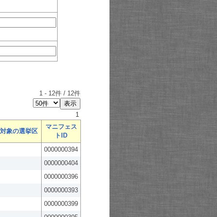
1
-
12
件 /
12
件
1
マニフェス
対象の選挙区
トID
0000000394
0000000404
0000000396
0000000393
0000000399