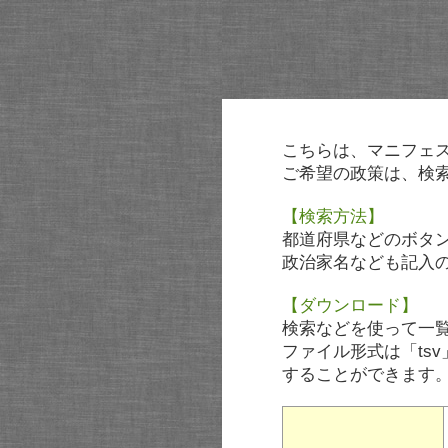
こちらは、マニフェ
ご希望の政策は、検
【検索方法】
都道府県などのボタ
政治家名なども記入
【ダウンロード】
検索などを使って一
ファイル形式は「tsv
することができます