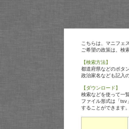
こちらは、マニフェ
ご希望の政策は、検
【検索方法】
都道府県などのボタ
政治家名なども記入
【ダウンロード】
検索などを使って一
ファイル形式は「tsv
することができます