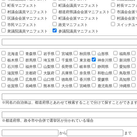
町長マニフェスト
町議会議員マニフェスト
村長マニフ
村議会議員マニフェスト
都道府県議会会派マニフェスト
市議会会派
区議会会派マニフェスト
町議会会派マニフェスト
村議会会派
市民マニフェスト
政党マニフェスト
スイッチユ
衆議院議員マニフェスト
参議院議員マニフェスト
北海道
青森県
岩手県
宮城県
秋田県
山形県
福島県
栃木県
群馬県
埼玉県
千葉県
東京都
神奈川県
新潟県
石川県
福井県
山梨県
長野県
岐阜県
静岡県
愛知県
滋賀県
京都府
大阪府
兵庫県
奈良県
和歌山県
鳥取県
岡山県
広島県
山口県
徳島県
香川県
愛媛県
高知県
佐賀県
長崎県
熊本県
大分県
宮崎県
鹿児島県
沖縄県
※同名の自治体は、都道府県とあわせて検索することで分けて探すことができま
※都道府県、政令市や合併で選挙区が分かれている場合
から
まで