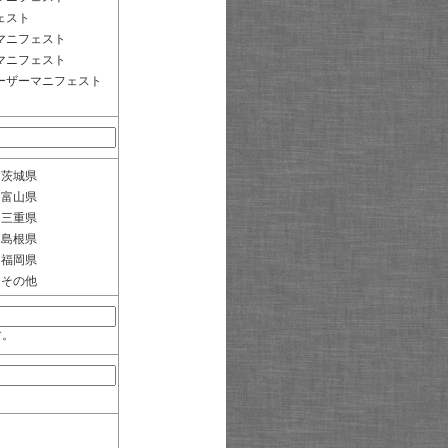
ェスト
マニフェスト
マニフェスト
ーザーマニフェスト
茨城県
富山県
三重県
島根県
福岡県
その他
す。