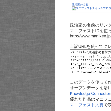
政治家の名前
政治家の名前のリンク
マニフェストIDを使
http://www.maniken.j
上記URLを使ってク
このデータを使って
オープンデータを活
Knowledge Connector
優れた作品はマニフ
マニフェスト大賞
で