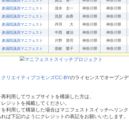
参議院議員マニフェスト
真山 勇一
神奈川県
神奈川県
参議院議員マニフェスト
清水 太一
神奈川県
神奈川県
参議院議員マニフェスト
浅賀 由香
神奈川県
神奈川県
参議院議員マニフェスト
丹羽 大
神奈川県
神奈川県
参議院議員マニフェスト
中西 健治
神奈川県
神奈川県
参議院議員マニフェスト
片野 英司
神奈川県
神奈川県
参議院議員マニフェスト
壹岐 愛子
神奈川県
神奈川県
、
クリエイティブコモンズCC-BY
のライセンスでオープンデ
を再利用してウェブサイトを構築した方は、
クレジットを掲載してください。
タを利用して構築した場合はマニフェストスイッチへリンク
あれば下記のようにクレジットの表記をお願いいたします。