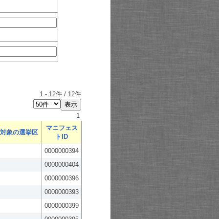
1
-
12
件 /
12
件
1
マニフェス
対象の選挙区
トID
0000000394
0000000404
0000000396
0000000393
0000000399