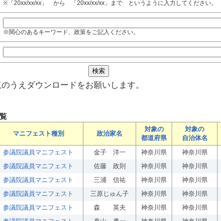
※「20xx/xx/xx」 から 「20xx/xx/xx」まで というように入力してください。
※関心のあるキーワード、政策をご記入ください。
覧のうえダウンロードをお願いします。
覧
対象の
対象の
マニフェスト種別
政治家名
都道府県
自治体名
参議院議員マニフェスト
金子 洋一
神奈川県
神奈川県
参議院議員マニフェスト
佐藤 政則
神奈川県
神奈川県
参議院議員マニフェスト
三浦 信祐
神奈川県
神奈川県
参議院議員マニフェスト
三原じゅん子
神奈川県
神奈川県
参議院議員マニフェスト
森 英夫
神奈川県
神奈川県