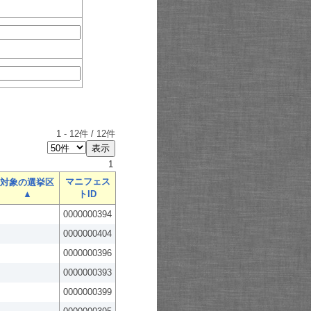
1
-
12
件 /
12
件
1
マニフェス
対象の選挙区
▲
トID
0000000394
0000000404
0000000396
0000000393
0000000399