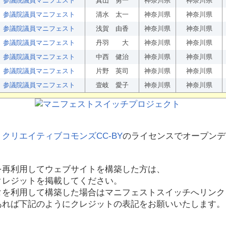
参議院議員マニフェスト
真山 勇一
神奈川県
神奈川県
参議院議員マニフェスト
清水 太一
神奈川県
神奈川県
参議院議員マニフェスト
浅賀 由香
神奈川県
神奈川県
参議院議員マニフェスト
丹羽 大
神奈川県
神奈川県
参議院議員マニフェスト
中西 健治
神奈川県
神奈川県
参議院議員マニフェスト
片野 英司
神奈川県
神奈川県
参議院議員マニフェスト
壹岐 愛子
神奈川県
神奈川県
、
クリエイティブコモンズCC-BY
のライセンスでオープンデ
を再利用してウェブサイトを構築した方は、
クレジットを掲載してください。
タを利用して構築した場合はマニフェストスイッチへリンク
あれば下記のようにクレジットの表記をお願いいたします。