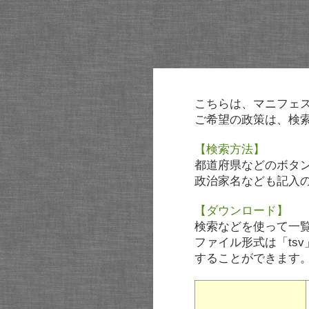
こちらは、マニフェ
ご希望の政策は、検
【検索方法】
都道府県などのボタ
政治家名なども記入
【ダウンロード】
検索などを使って一
ファイル形式は「tsv
することができます