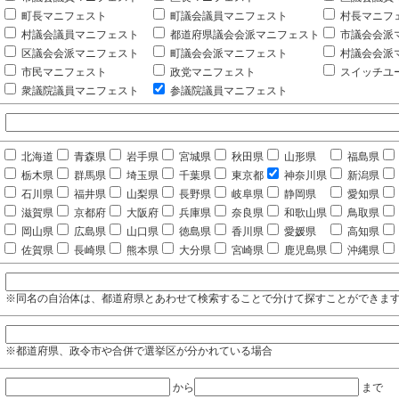
町長マニフェスト
町議会議員マニフェスト
村長マニフ
村議会議員マニフェスト
都道府県議会会派マニフェスト
市議会会派
区議会会派マニフェスト
町議会会派マニフェスト
村議会会派
市民マニフェスト
政党マニフェスト
スイッチユ
衆議院議員マニフェスト
参議院議員マニフェスト
北海道
青森県
岩手県
宮城県
秋田県
山形県
福島県
栃木県
群馬県
埼玉県
千葉県
東京都
神奈川県
新潟県
石川県
福井県
山梨県
長野県
岐阜県
静岡県
愛知県
滋賀県
京都府
大阪府
兵庫県
奈良県
和歌山県
鳥取県
岡山県
広島県
山口県
徳島県
香川県
愛媛県
高知県
佐賀県
長崎県
熊本県
大分県
宮崎県
鹿児島県
沖縄県
※同名の自治体は、都道府県とあわせて検索することで分けて探すことができま
※都道府県、政令市や合併で選挙区が分かれている場合
から
まで