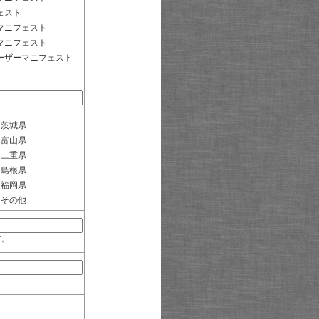
ェスト
マニフェスト
マニフェスト
ーザーマニフェスト
茨城県
富山県
三重県
島根県
福岡県
その他
す。