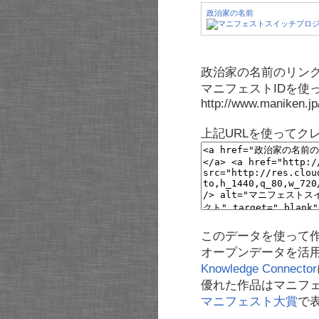
政治家の名前
政治家の名前のリンク
マニフェストIDを使
http://www.maniken.j
上記URLを使ってク
このデータを使って
オープンデータを活
Knowledge Connector
優れた作品はマニフ
マニフェスト大賞
で