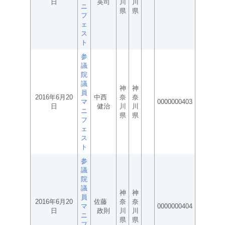
日
英司
川
川
ニ
県
県
フ
ェ
ス
ト
参
議
院
議
神
神
員
2016年6月20
中西
奈
奈
マ
0000000403
日
健治
川
川
ニ
県
県
フ
ェ
ス
ト
参
議
院
議
神
神
員
2016年6月20
佐藤
奈
奈
マ
0000000404
日
政則
川
川
ニ
県
県
フ