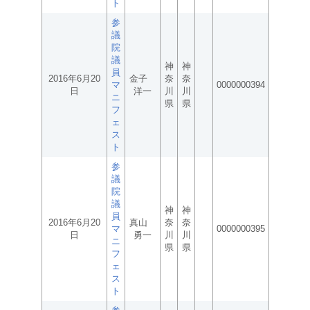
ト
参
議
院
議
神
神
員
2016年6月20
金子
奈
奈
マ
0000000394
日
洋一
川
川
ニ
県
県
フ
ェ
ス
ト
参
議
院
議
神
神
員
2016年6月20
真山
奈
奈
マ
0000000395
日
勇一
川
川
ニ
県
県
フ
ェ
ス
ト