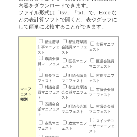
内容をダウンロードできます。
ファイル形式は「tsv」「txt」で、Excelな
どの表計算ソフトで開くと、表やグラフに
して簡単に比較することができます。
都道府県
都道府県議
市長マニフ
知事マニフェ
会議員マニフェ
ェスト
スト
スト
市議会議
区長マニフ
区議会議員
員マニフェス
ェスト
マニフェスト
ト
町長マニ
町議会議員
村長マニフ
フェスト
マニフェスト
ェスト
村議会議
都道府県議
マニフ
市議会会派
員マニフェス
会会派マニフェ
ェスト
マニフェスト
ト
スト
種別
区議会会
町議会会派
村議会会派
派マニフェス
マニフェスト
マニフェスト
ト
スイッチユ
市民マニ
政党マニフ
ーザーマニフェ
フェスト
ェスト
スト