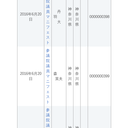
院
議
神
神
員
丹
2016年6月20
奈
奈
マ
羽
0000000398
日
川
川
ニ
大
県
県
フ
ェ
ス
ト
参
議
院
議
神
神
員
2016年6月20
森
奈
奈
マ
0000000399
日
英夫
川
川
ニ
県
県
フ
ェ
ス
ト
参
議
院
議
神
神