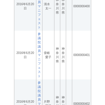
員
2016年6月20
清水
奈
奈
マ
0000000400
日
太一
川
川
ニ
県
県
フ
ェ
ス
ト
参
議
院
議
神
神
員
2016年6月20
壹岐
奈
奈
マ
0000000401
日
愛子
川
川
ニ
県
県
フ
ェ
ス
ト
参
議
院
議
神
神
員
2016年6月20
片野
奈
奈
マ
0000000402