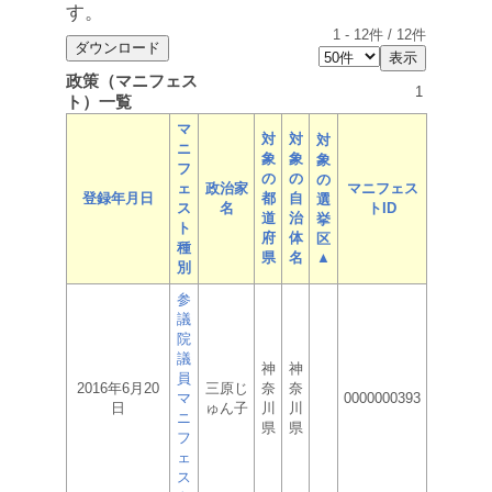
す。
1
-
12
件 /
12
件
政策（マニフェス
1
ト）一覧
マ
対
対
対
ニ
象
象
象
フ
の
の
の
ェ
政治家
マニフェス
登録年月日
都
自
選
ス
名
トID
道
治
挙
ト
府
体
区
種
県
名
▲
別
参
議
院
議
神
神
員
2016年6月20
三原じ
奈
奈
マ
0000000393
日
ゅん子
川
川
ニ
県
県
フ
ェ
ス