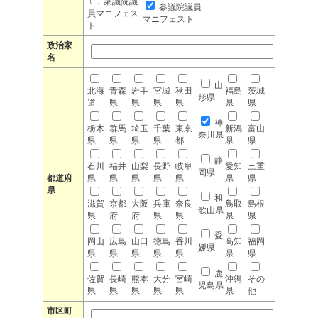
衆議院議
参議院議員
員マニフェス
マニフェスト
ト
政治家
名
山
北海
青森
岩手
宮城
秋田
福島
茨城
形県
道
県
県
県
県
県
県
神
栃木
群馬
埼玉
千葉
東京
新潟
富山
奈川県
県
県
県
県
都
県
県
静
石川
福井
山梨
長野
岐阜
愛知
三重
岡県
都道府
県
県
県
県
県
県
県
県
和
滋賀
京都
大阪
兵庫
奈良
鳥取
島根
歌山県
県
府
府
県
県
県
県
愛
岡山
広島
山口
徳島
香川
高知
福岡
媛県
県
県
県
県
県
県
県
鹿
佐賀
長崎
熊本
大分
宮崎
沖縄
その
児島県
県
県
県
県
県
県
他
市区町