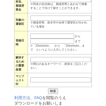
村名、
※同名の自治体は、都道府県とあわせて検索
都道府
することで分けて探すことができます。
県名
対象の
※都道府県、政令市や合併で選挙区が分かれ
選挙区
ている場合
から
登録日
まで
時
※「20xx/xx/xx」 から 「20xx/xx/xx」ま
で というように入力してください。
解決す
るため
※関心のあるキーワード、政策をご記入くだ
の重要
さい。
政策
マニフ
ェスト
ID
利用方法
、
FAQ
を閲覧のうえ
ダウンロードをお願いしま