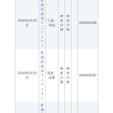
参
議
院
議
神
神
員
2016年6月20
三浦
奈
奈
マ
0000000396
日
信祐
川
川
ニ
県
県
フ
ェ
ス
ト
参
議
院
議
神
神
員
2016年6月20
浅賀
奈
奈
マ
0000000397
日
由香
川
川
ニ
県
県
フ
ェ
ス
ト
参
議