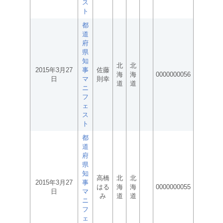
ス
ト
都
道
府
県
知
北
北
2015年3月27
事
佐藤
海
海
0000000056
日
マ
則幸
道
道
ニ
フ
ェ
ス
ト
都
道
府
県
知
高橋
北
北
2015年3月27
事
はる
海
海
0000000055
日
マ
み
道
道
ニ
フ
ェ