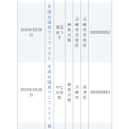
市
議
会
川
川
議
神
崎
崎
員
渡辺
2015年3月26
奈
市
市
マ
あつ
0000000052
日
川
宮
宮
ニ
子
県
前
前
フ
区
区
ェ
ス
ト
市
議
会
議
神
員
やな
川
高
2015年3月26
奈
マ
せ吉
崎
津
0000000051
日
川
ニ
助
市
区
県
フ
ェ
ス
ト
都