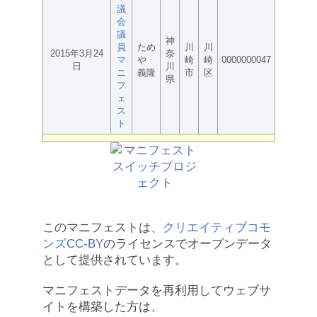
議
会
議
神
員
ため
川
川
2015年3月24
奈
マ
や
崎
崎
0000000047
日
川
ニ
義隆
市
区
県
フ
ェ
ス
ト
このマニフェストは、
クリエイティブコモ
ンズCC-BY
のライセンスでオープンデータ
として提供されています。
マニフェストデータを再利用してウェブサ
イトを構築した方は、