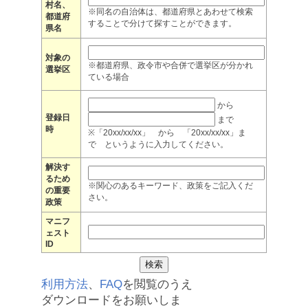
村名、
※同名の自治体は、都道府県とあわせて検索
都道府
することで分けて探すことができます。
県名
対象の
※都道府県、政令市や合併で選挙区が分かれ
選挙区
ている場合
から
登録日
まで
時
※「20xx/xx/xx」 から 「20xx/xx/xx」ま
で というように入力してください。
解決す
るため
※関心のあるキーワード、政策をご記入くだ
の重要
さい。
政策
マニフ
ェスト
ID
利用方法
、
FAQ
を閲覧のうえ
ダウンロードをお願いしま