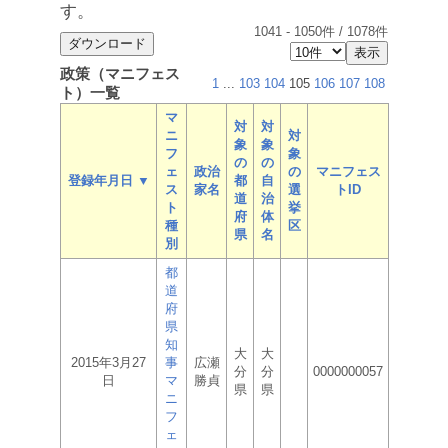
す。
1041
-
1050
件 /
1078
件
政策（マニフェス
1
...
103
104
105
106
107
108
ト）一覧
マ
対
対
ニ
対
象
象
フ
象
の
の
ェ
政治
の
マニフェス
登録年月日 ▼
都
自
ス
家名
選
トID
道
治
ト
挙
府
体
種
区
県
名
別
都
道
府
県
知
大
大
2015年3月27
事
広瀬
分
分
0000000057
日
マ
勝貞
県
県
ニ
フ
ェ