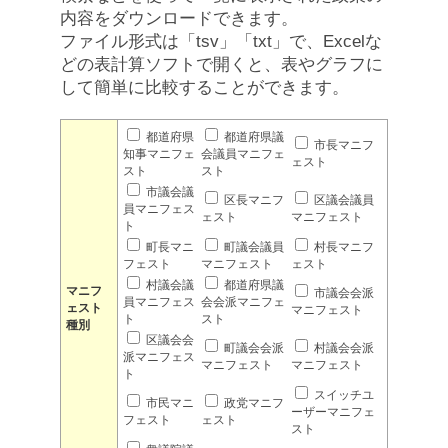
内容をダウンロードできます。
ファイル形式は「tsv」「txt」で、Excelな
どの表計算ソフトで開くと、表やグラフに
して簡単に比較することができます。
都道府県
都道府県議
市長マニフ
知事マニフェ
会議員マニフェ
ェスト
スト
スト
市議会議
区長マニフ
区議会議員
員マニフェス
ェスト
マニフェスト
ト
町長マニ
町議会議員
村長マニフ
フェスト
マニフェスト
ェスト
村議会議
都道府県議
マニフ
市議会会派
員マニフェス
会会派マニフェ
ェスト
マニフェスト
ト
スト
種別
区議会会
町議会会派
村議会会派
派マニフェス
マニフェスト
マニフェスト
ト
スイッチユ
市民マニ
政党マニフ
ーザーマニフェ
フェスト
ェスト
スト