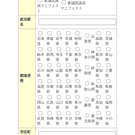
衆議院議
参議院議員
員マニフェス
マニフェスト
ト
政治家
名
山
北海
青森
岩手
宮城
秋田
福島
茨城
形県
道
県
県
県
県
県
県
神
栃木
群馬
埼玉
千葉
東京
新潟
富山
奈川県
県
県
県
県
都
県
県
静
石川
福井
山梨
長野
岐阜
愛知
三重
岡県
都道府
県
県
県
県
県
県
県
県
和
滋賀
京都
大阪
兵庫
奈良
鳥取
島根
歌山県
県
府
府
県
県
県
県
愛
岡山
広島
山口
徳島
香川
高知
福岡
媛県
県
県
県
県
県
県
県
鹿
佐賀
長崎
熊本
大分
宮崎
沖縄
その
児島県
県
県
県
県
県
県
他
市区町