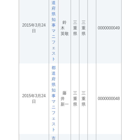
道
府
県
知
鈴
三
三
2015年3月24
事
木
重
重
0000000049
日
マ
英敬
県
県
ニ
フ
ェ
ス
ト
都
道
府
県
知
藤
三
三
2015年3月24
事
井
重
重
0000000048
日
マ
新一
県
県
ニ
フ
ェ
ス
ト
市