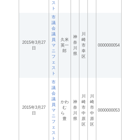
ス
ト
市
議
会
議
川
神
員
久米
崎
2015年3月27
奈
マ
英一
市
0000000054
日
川
ニ
郎
幸
県
フ
区
ェ
ス
ト
市
議
会
川
川
議
かわ
神
崎
崎
員
2015年3月27
む
奈
市
市
マ
0000000053
日
ら
川
中
中
ニ
豊
県
原
原
フ
区
区
ェ
ス
ト