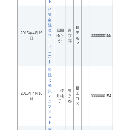
ト
区
議
会
議
世
員
風間
東
2015年4月16
田
マ
ゆた
京
0000000155
日
谷
ニ
か
都
区
フ
ェ
ス
ト
区
議
会
議
世
員
桜
東
2015年4月16
田
マ
井純
京
0000000154
日
谷
ニ
子
都
区
フ
ェ
ス
ト