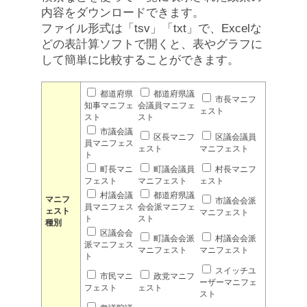
内容をダウンロードできます。
ファイル形式は「tsv」「txt」で、Excelな
どの表計算ソフトで開くと、表やグラフに
して簡単に比較することができます。
都道府県
都道府県議
市長マニフ
知事マニフェ
会議員マニフェ
ェスト
スト
スト
市議会議
区長マニフ
区議会議員
員マニフェス
ェスト
マニフェスト
ト
町長マニ
町議会議員
村長マニフ
フェスト
マニフェスト
ェスト
村議会議
都道府県議
マニフ
市議会会派
員マニフェス
会会派マニフェ
ェスト
マニフェスト
ト
スト
種別
区議会会
町議会会派
村議会会派
派マニフェス
マニフェスト
マニフェスト
ト
スイッチユ
市民マニ
政党マニフ
ーザーマニフェ
フェスト
ェスト
スト