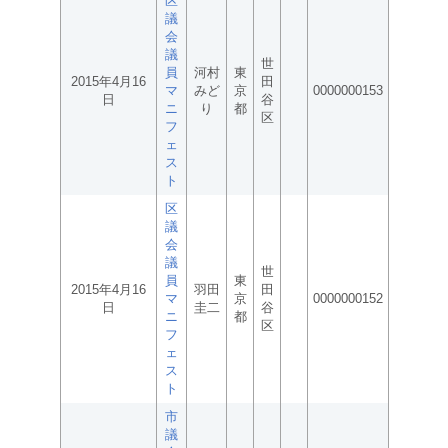
区
議
会
議
世
員
河村
東
2015年4月16
田
マ
みど
京
0000000153
日
谷
ニ
り
都
区
フ
ェ
ス
ト
区
議
会
議
世
員
東
2015年4月16
羽田
田
マ
京
0000000152
日
圭二
谷
ニ
都
区
フ
ェ
ス
ト
市
議