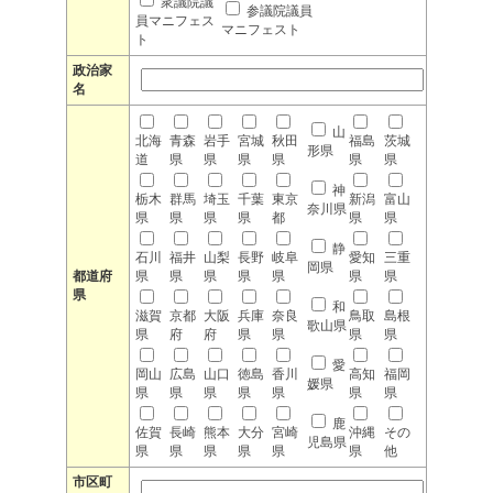
衆議院議
参議院議員
員マニフェス
マニフェスト
ト
政治家
名
山
北海
青森
岩手
宮城
秋田
福島
茨城
形県
道
県
県
県
県
県
県
神
栃木
群馬
埼玉
千葉
東京
新潟
富山
奈川県
県
県
県
県
都
県
県
静
石川
福井
山梨
長野
岐阜
愛知
三重
岡県
都道府
県
県
県
県
県
県
県
県
和
滋賀
京都
大阪
兵庫
奈良
鳥取
島根
歌山県
県
府
府
県
県
県
県
愛
岡山
広島
山口
徳島
香川
高知
福岡
媛県
県
県
県
県
県
県
県
鹿
佐賀
長崎
熊本
大分
宮崎
沖縄
その
児島県
県
県
県
県
県
県
他
市区町