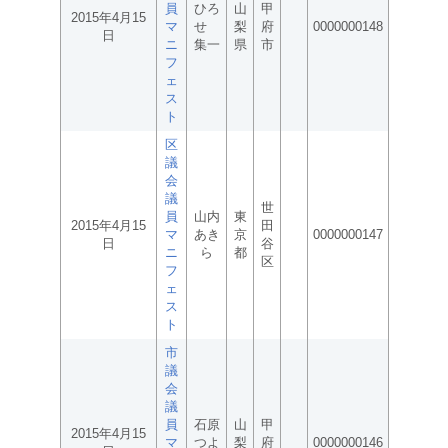
員
ひろ
山
甲
2015年4月15
マ
せ
梨
府
0000000148
日
ニ
集一
県
市
フ
ェ
ス
ト
区
議
会
議
世
員
山内
東
2015年4月15
田
マ
あき
京
0000000147
日
谷
ニ
ら
都
区
フ
ェ
ス
ト
市
議
会
議
員
石原
山
甲
2015年4月15
マ
つよ
梨
府
0000000146