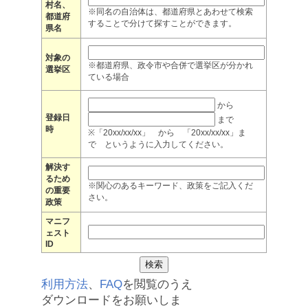
村名、
※同名の自治体は、都道府県とあわせて検索
都道府
することで分けて探すことができます。
県名
対象の
※都道府県、政令市や合併で選挙区が分かれ
選挙区
ている場合
から
登録日
まで
時
※「20xx/xx/xx」 から 「20xx/xx/xx」ま
で というように入力してください。
解決す
るため
※関心のあるキーワード、政策をご記入くだ
の重要
さい。
政策
マニフ
ェスト
ID
利用方法
、
FAQ
を閲覧のうえ
ダウンロードをお願いしま