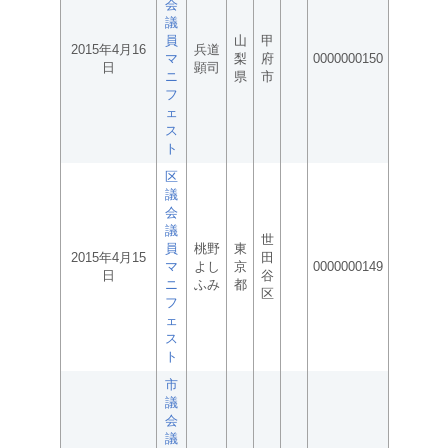
会
議
員
山
甲
2015年4月16
兵道
マ
梨
府
0000000150
日
顕司
ニ
県
市
フ
ェ
ス
ト
区
議
会
議
世
員
桃野
東
2015年4月15
田
マ
よし
京
0000000149
日
谷
ニ
ふみ
都
区
フ
ェ
ス
ト
市
議
会
議