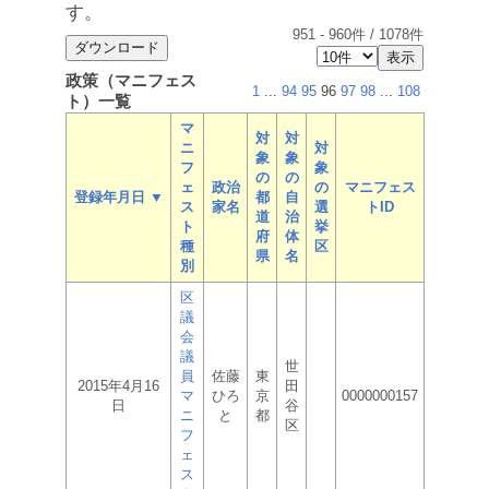
す。
951
-
960
件 /
1078
件
政策（マニフェス
1
...
94
95
96
97
98
...
108
ト）一覧
マ
対
対
ニ
対
象
象
フ
象
の
の
ェ
政治
の
マニフェス
登録年月日 ▼
都
自
ス
家名
選
トID
道
治
ト
挙
府
体
種
区
県
名
別
区
議
会
議
世
員
佐藤
東
2015年4月16
田
マ
ひろ
京
0000000157
日
谷
ニ
と
都
区
フ
ェ
ス