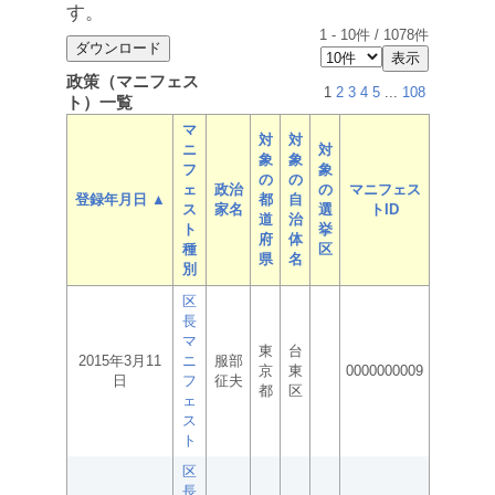
す。
1
-
10
件 /
1078
件
政策（マニフェス
1
2
3
4
5
...
108
ト）一覧
マ
対
対
ニ
対
象
象
フ
象
の
の
ェ
政治
の
マニフェス
登録年月日 ▲
都
自
ス
家名
選
トID
道
治
ト
挙
府
体
種
区
県
名
別
区
長
マ
東
台
2015年3月11
ニ
服部
京
東
0000000009
日
フ
征夫
都
区
ェ
ス
ト
区
長