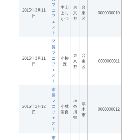
マ
中山
東
台
2015年3月11
ニ
よし
京
東
0000000010
日
フ
かつ
都
区
ェ
ス
ト
区
長
マ
東
台
2015年3月11
ニ
小柳
京
東
0000000011
日
フ
茂
都
区
ェ
ス
ト
市
長
マ
神
厚
2015年3月12
ニ
小林
奈
木
0000000012
日
フ
常良
川
市
ェ
県
ス
ト
市