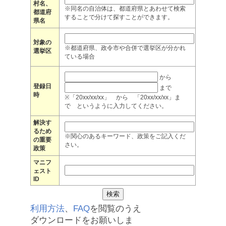
村名、
※同名の自治体は、都道府県とあわせて検索
都道府
することで分けて探すことができます。
県名
対象の
※都道府県、政令市や合併で選挙区が分かれ
選挙区
ている場合
から
登録日
まで
時
※「20xx/xx/xx」 から 「20xx/xx/xx」ま
で というように入力してください。
解決す
るため
※関心のあるキーワード、政策をご記入くだ
の重要
さい。
政策
マニフ
ェスト
ID
利用方法
、
FAQ
を閲覧のうえ
ダウンロードをお願いしま