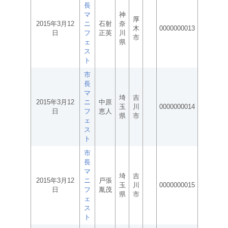
長
マ
神
厚
2015年3月12
ニ
石射
奈
木
0000000013
日
フ
正英
川
市
ェ
県
ス
ト
市
長
マ
埼
吉
2015年3月12
ニ
中原
玉
川
0000000014
日
フ
恵人
県
市
ェ
ス
ト
市
長
マ
埼
吉
2015年3月12
ニ
戸張
玉
川
0000000015
日
フ
胤茂
県
市
ェ
ス
ト