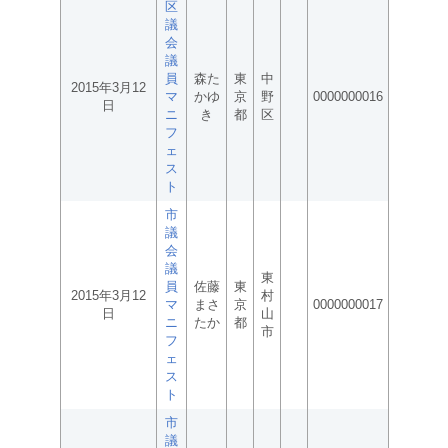
区
議
会
議
員
森た
東
中
2015年3月12
マ
かゆ
京
野
0000000016
日
ニ
き
都
区
フ
ェ
ス
ト
市
議
会
議
東
員
佐藤
東
2015年3月12
村
マ
まさ
京
0000000017
日
山
ニ
たか
都
市
フ
ェ
ス
ト
市
議