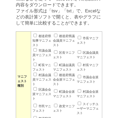
内容をダウンロードできます。
ファイル形式は「tsv」「txt」で、Excelな
どの表計算ソフトで開くと、表やグラフに
して簡単に比較することができます。
都道府県
都道府県議
市長マニフ
知事マニフェ
会議員マニフェ
ェスト
スト
スト
市議会議
区長マニフ
区議会議員
員マニフェス
ェスト
マニフェスト
ト
町長マニ
町議会議員
村長マニフ
フェスト
マニフェスト
ェスト
村議会議
都道府県議
マニフ
市議会会派
員マニフェス
会会派マニフェ
ェスト
マニフェスト
ト
スト
種別
区議会会
町議会会派
村議会会派
派マニフェス
マニフェスト
マニフェスト
ト
スイッチユ
市民マニ
政党マニフ
ーザーマニフェ
フェスト
ェスト
スト