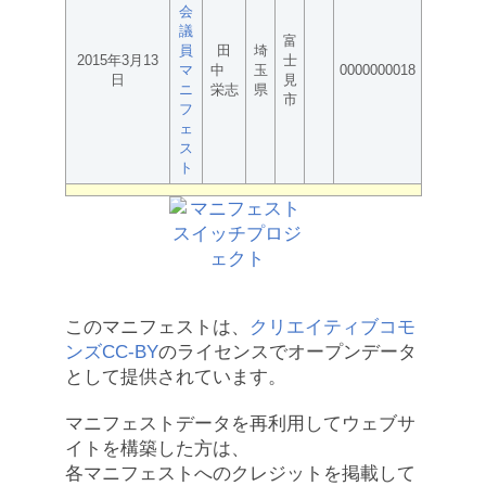
会
議
富
員
田
埼
2015年3月13
士
マ
中
玉
0000000018
日
見
ニ
栄志
県
市
フ
ェ
ス
ト
このマニフェストは、
クリエイティブコモ
ンズCC-BY
のライセンスでオープンデータ
として提供されています。
マニフェストデータを再利用してウェブサ
イトを構築した方は、
各マニフェストへのクレジットを掲載して