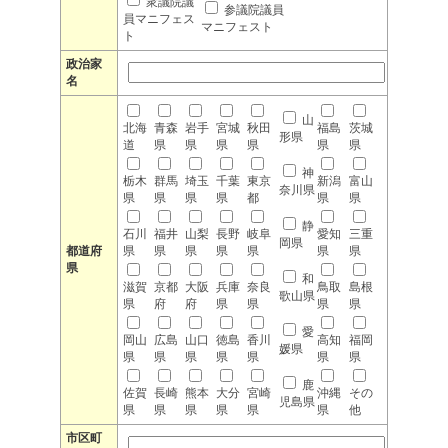
衆議院議
参議院議員
員マニフェス
マニフェスト
ト
政治家
名
山
北海
青森
岩手
宮城
秋田
福島
茨城
形県
道
県
県
県
県
県
県
神
栃木
群馬
埼玉
千葉
東京
新潟
富山
奈川県
県
県
県
県
都
県
県
静
石川
福井
山梨
長野
岐阜
愛知
三重
岡県
都道府
県
県
県
県
県
県
県
県
和
滋賀
京都
大阪
兵庫
奈良
鳥取
島根
歌山県
県
府
府
県
県
県
県
愛
岡山
広島
山口
徳島
香川
高知
福岡
媛県
県
県
県
県
県
県
県
鹿
佐賀
長崎
熊本
大分
宮崎
沖縄
その
児島県
県
県
県
県
県
県
他
市区町