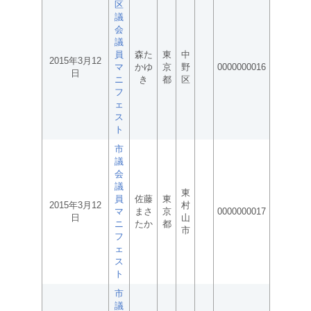
区
議
会
議
員
森た
東
中
2015年3月12
マ
かゆ
京
野
0000000016
日
ニ
き
都
区
フ
ェ
ス
ト
市
議
会
議
東
員
佐藤
東
2015年3月12
村
マ
まさ
京
0000000017
日
山
ニ
たか
都
市
フ
ェ
ス
ト
市
議