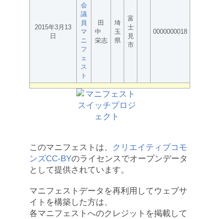
会
議
富
員
田
埼
2015年3月13
士
マ
中
玉
0000000018
日
見
ニ
栄志
県
市
フ
ェ
ス
ト
このマニフェストは、
クリエイティブコモ
ンズCC-BY
のライセンスでオープンデータ
として提供されています。
マニフェストデータを再利用してウェブサ
イトを構築した方は、
各マニフェストへのクレジットを掲載して