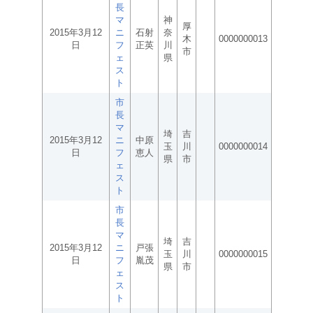
長
マ
神
厚
2015年3月12
ニ
石射
奈
木
0000000013
日
フ
正英
川
市
ェ
県
ス
ト
市
長
マ
埼
吉
2015年3月12
ニ
中原
玉
川
0000000014
日
フ
恵人
県
市
ェ
ス
ト
市
長
マ
埼
吉
2015年3月12
ニ
戸張
玉
川
0000000015
日
フ
胤茂
県
市
ェ
ス
ト