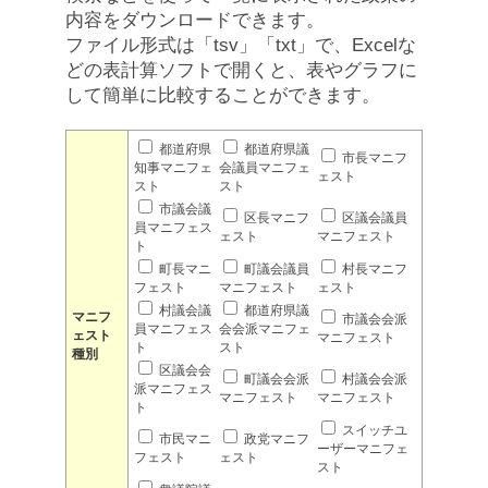
内容をダウンロードできます。
ファイル形式は「tsv」「txt」で、Excelな
どの表計算ソフトで開くと、表やグラフに
して簡単に比較することができます。
都道府県
都道府県議
市長マニフ
知事マニフェ
会議員マニフェ
ェスト
スト
スト
市議会議
区長マニフ
区議会議員
員マニフェス
ェスト
マニフェスト
ト
町長マニ
町議会議員
村長マニフ
フェスト
マニフェスト
ェスト
村議会議
都道府県議
マニフ
市議会会派
員マニフェス
会会派マニフェ
ェスト
マニフェスト
ト
スト
種別
区議会会
町議会会派
村議会会派
派マニフェス
マニフェスト
マニフェスト
ト
スイッチユ
市民マニ
政党マニフ
ーザーマニフェ
フェスト
ェスト
スト