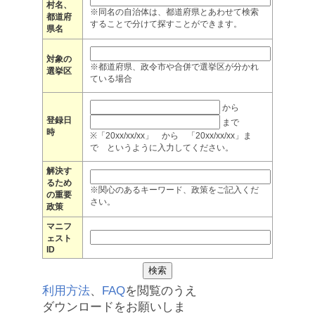
村名、
※同名の自治体は、都道府県とあわせて検索
都道府
することで分けて探すことができます。
県名
対象の
※都道府県、政令市や合併で選挙区が分かれ
選挙区
ている場合
から
登録日
まで
時
※「20xx/xx/xx」 から 「20xx/xx/xx」ま
で というように入力してください。
解決す
るため
※関心のあるキーワード、政策をご記入くだ
の重要
さい。
政策
マニフ
ェスト
ID
利用方法
、
FAQ
を閲覧のうえ
ダウンロードをお願いしま