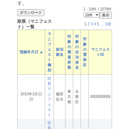
す。
1
-
10
件 /
1078
件
政策（マニフェス
1
2
3
4
5
...
108
ト）一覧
マ
対
対
ニ
対
象
象
フ
象
の
の
ェ
政治
の
マニフェス
登録年月日 ▲
都
自
ス
家名
選
トID
道
治
ト
挙
府
体
種
区
県
名
別
区
長
マ
東
台
2015年3月11
ニ
服部
京
東
0000000009
日
フ
征夫
都
区
ェ
ス
ト
区
長