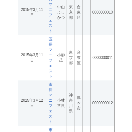
マ
中山
東
台
2015年3月11
ニ
よし
京
東
0000000010
日
フ
かつ
都
区
ェ
ス
ト
区
長
マ
東
台
2015年3月11
ニ
小柳
京
東
0000000011
日
フ
茂
都
区
ェ
ス
ト
市
長
マ
神
厚
2015年3月12
ニ
小林
奈
木
0000000012
日
フ
常良
川
市
ェ
県
ス
ト
市