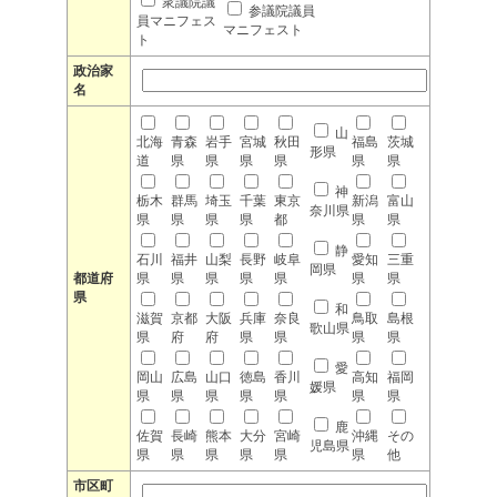
衆議院議
参議院議員
員マニフェス
マニフェスト
ト
政治家
名
山
北海
青森
岩手
宮城
秋田
福島
茨城
形県
道
県
県
県
県
県
県
神
栃木
群馬
埼玉
千葉
東京
新潟
富山
奈川県
県
県
県
県
都
県
県
静
石川
福井
山梨
長野
岐阜
愛知
三重
岡県
都道府
県
県
県
県
県
県
県
県
和
滋賀
京都
大阪
兵庫
奈良
鳥取
島根
歌山県
県
府
府
県
県
県
県
愛
岡山
広島
山口
徳島
香川
高知
福岡
媛県
県
県
県
県
県
県
県
鹿
佐賀
長崎
熊本
大分
宮崎
沖縄
その
児島県
県
県
県
県
県
県
他
市区町