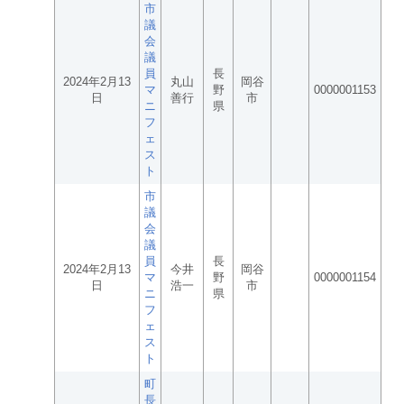
市
議
会
議
員
長
2024年2月13
丸山
岡谷
マ
野
0000001153
日
善行
市
ニ
県
フ
ェ
ス
ト
市
議
会
議
員
長
2024年2月13
今井
岡谷
マ
野
0000001154
日
浩一
市
ニ
県
フ
ェ
ス
ト
町
長