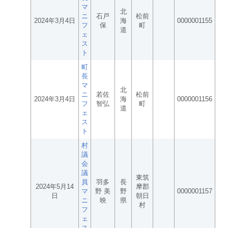
マ
北
ニ
石戸
松前
2024年3月4日
海
0000001155
フ
保
町
道
ェ
ス
ト
町
長
マ
北
ニ
若佐
松前
2024年3月4日
海
0000001156
フ
智弘
町
道
ェ
ス
ト
村
議
会
議
東筑
員
羽多
長
2024年5月14
摩郡
マ
野 美
野
0000001157
日
朝日
ニ
映
県
村
フ
ェ
ス