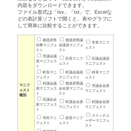
内容をダウンロードできます。
ファイル形式は「tsv」「txt」で、Excelな
どの表計算ソフトで開くと、表やグラフに
して簡単に比較することができます。
都道府県
都道府県議
市長マニフ
知事マニフェ
会議員マニフェ
ェスト
スト
スト
市議会議
区長マニフ
区議会議員
員マニフェス
ェスト
マニフェスト
ト
町長マニ
町議会議員
村長マニフ
フェスト
マニフェスト
ェスト
村議会議
都道府県議
マニフ
市議会会派
員マニフェス
会会派マニフェ
ェスト
マニフェスト
ト
スト
種別
区議会会
町議会会派
村議会会派
派マニフェス
マニフェスト
マニフェスト
ト
スイッチユ
市民マニ
政党マニフ
ーザーマニフェ
フェスト
ェスト
スト