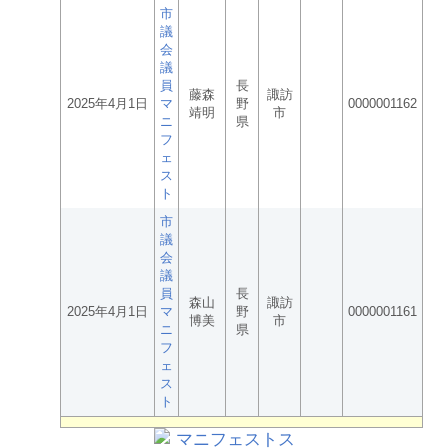
市
議
会
議
員
長
藤森
諏訪
2025年4月1日
マ
野
0000001162
靖明
市
ニ
県
フ
ェ
ス
ト
市
議
会
議
員
長
森山
諏訪
2025年4月1日
マ
野
0000001161
博美
市
ニ
県
フ
ェ
ス
ト