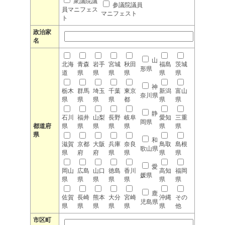
衆議院議
参議院議員
員マニフェス
マニフェスト
ト
政治家
名
山
北海
青森
岩手
宮城
秋田
福島
茨城
形県
道
県
県
県
県
県
県
神
栃木
群馬
埼玉
千葉
東京
新潟
富山
奈川県
県
県
県
県
都
県
県
静
石川
福井
山梨
長野
岐阜
愛知
三重
岡県
都道府
県
県
県
県
県
県
県
県
和
滋賀
京都
大阪
兵庫
奈良
鳥取
島根
歌山県
県
府
府
県
県
県
県
愛
岡山
広島
山口
徳島
香川
高知
福岡
媛県
県
県
県
県
県
県
県
鹿
佐賀
長崎
熊本
大分
宮崎
沖縄
その
児島県
県
県
県
県
県
県
他
市区町