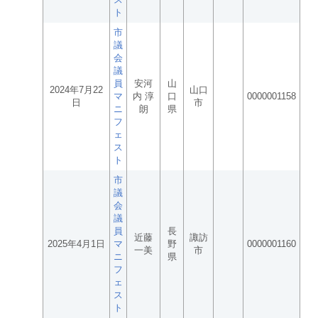
ト
市
議
会
議
員
安河
山
2024年7月22
山口
マ
内 淳
口
0000001158
日
市
ニ
朗
県
フ
ェ
ス
ト
市
議
会
議
員
長
近藤
諏訪
2025年4月1日
マ
野
0000001160
一美
市
ニ
県
フ
ェ
ス
ト