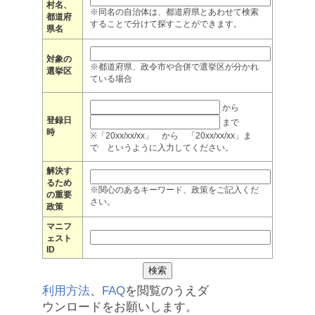
村名、
※同名の自治体は、都道府県とあわせて検索
都道府
することで分けて探すことができます。
県名
対象の
※都道府県、政令市や合併で選挙区が分かれ
選挙区
ている場合
から
登録日
まで
時
※「20xx/xx/xx」 から 「20xx/xx/xx」ま
で というように入力してください。
解決す
るため
※関心のあるキーワード、政策をご記入くだ
の重要
さい。
政策
マニフ
ェスト
ID
利用方法
、
FAQ
を閲覧のうえダ
ウンロードをお願いします。