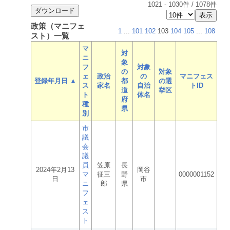
1021
-
1030
件 /
1078
件
政策（マニフェ
1
...
101
102
103
104
105
...
108
スト）一覧
マ
対
ニ
象
フ
対象
の
対象
ェ
政治
の
マニフェス
登録年月日 ▲
都
の選
ス
家名
自治
トID
道
挙区
ト
体名
府
種
県
別
市
議
会
議
員
笠原
長
2024年2月13
岡谷
マ
征三
野
0000001152
日
市
ニ
郎
県
フ
ェ
ス
ト