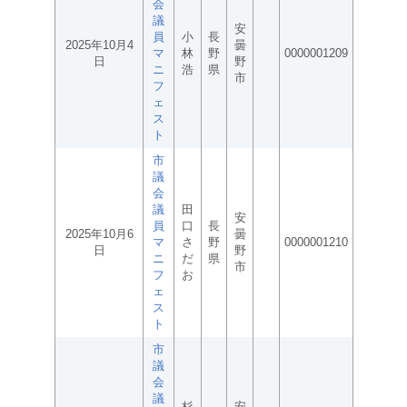
会
議
安
員
小
長
2025年10月4
曇
マ
林
野
0000001209
日
野
ニ
浩
県
市
フ
ェ
ス
ト
市
議
会
議
田
安
員
口
長
2025年10月6
曇
マ
さ
野
0000001210
日
野
ニ
だ
県
市
フ
お
ェ
ス
ト
市
議
会
議
杉
安