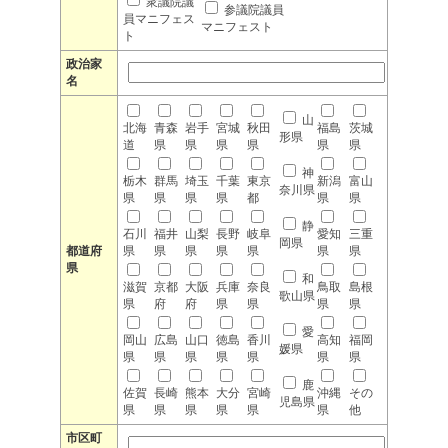
衆議院議
参議院議員
員マニフェス
マニフェスト
ト
政治家
名
山
北海
青森
岩手
宮城
秋田
福島
茨城
形県
道
県
県
県
県
県
県
神
栃木
群馬
埼玉
千葉
東京
新潟
富山
奈川県
県
県
県
県
都
県
県
静
石川
福井
山梨
長野
岐阜
愛知
三重
岡県
都道府
県
県
県
県
県
県
県
県
和
滋賀
京都
大阪
兵庫
奈良
鳥取
島根
歌山県
県
府
府
県
県
県
県
愛
岡山
広島
山口
徳島
香川
高知
福岡
媛県
県
県
県
県
県
県
県
鹿
佐賀
長崎
熊本
大分
宮崎
沖縄
その
児島県
県
県
県
県
県
県
他
市区町