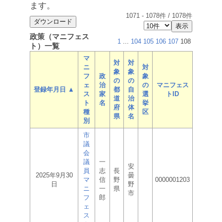
ます。
1071
-
1078
件 /
1078
件
政策（マニフェス
1
...
104
105
106
107
108
ト）一覧
マ
対
対
ニ
対
象
象
フ
政
象
の
の
ェ
治
の
マニフェス
登録年月日 ▲
都
自
ス
家
選
トID
道
治
ト
名
挙
府
体
種
区
県
名
別
市
議
会
議
一
安
員
志
長
2025年9月30
曇
マ
信
野
0000001203
日
野
ニ
一
県
市
フ
郎
ェ
ス