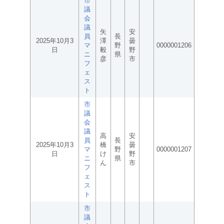
市
議
会
議
矢
安
員
長
2025年10月3
澤
曇
マ
野
0000001206
日
毅
野
ニ
県
彦
市
フ
ェ
ス
ト
市
議
会
議
高
安
員
長
2025年10月3
橋
曇
マ
野
0000001207
日
け
野
ニ
県
ん
市
フ
ェ
ス
ト
市
議