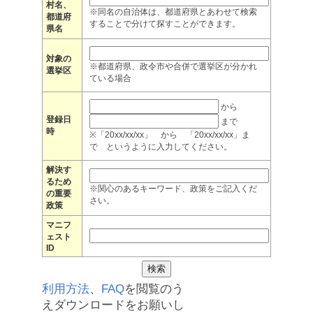
村名、
※同名の自治体は、都道府県とあわせて検索
都道府
することで分けて探すことができます。
県名
対象の
※都道府県、政令市や合併で選挙区が分かれ
選挙区
ている場合
から
登録日
まで
時
※「20xx/xx/xx」 から 「20xx/xx/xx」ま
で というように入力してください。
解決す
るため
※関心のあるキーワード、政策をご記入くだ
の重要
さい。
政策
マニフ
ェスト
ID
利用方法
、
FAQ
を閲覧のう
えダウンロードをお願いし