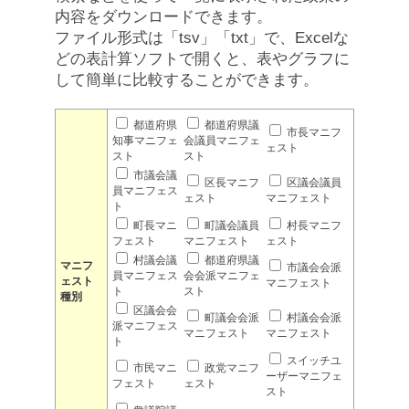
内容をダウンロードできます。
ファイル形式は「tsv」「txt」で、Excelな
どの表計算ソフトで開くと、表やグラフに
して簡単に比較することができます。
都道府県
都道府県議
市長マニフ
知事マニフェ
会議員マニフェ
ェスト
スト
スト
市議会議
区長マニフ
区議会議員
員マニフェス
ェスト
マニフェスト
ト
町長マニ
町議会議員
村長マニフ
フェスト
マニフェスト
ェスト
村議会議
都道府県議
マニフ
市議会会派
員マニフェス
会会派マニフェ
ェスト
マニフェスト
ト
スト
種別
区議会会
町議会会派
村議会会派
派マニフェス
マニフェスト
マニフェスト
ト
スイッチユ
市民マニ
政党マニフ
ーザーマニフェ
フェスト
ェスト
スト