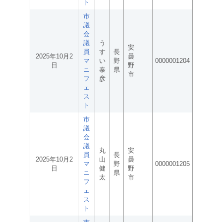
ト
市
議
会
議
う
安
員
す
長
2025年10月2
曇
マ
い
野
0000001204
日
野
ニ
泰
県
市
フ
彦
ェ
ス
ト
市
議
会
議
丸
安
員
長
2025年10月2
山
曇
マ
野
0000001205
日
健
野
ニ
県
太
市
フ
ェ
ス
ト