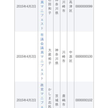
員
川
高
田
奈
2015年4月2日
マ
崎
津
0000000099
和
川
ニ
市
区
子
県
フ
ェ
ス
ト
市
議
会
議
大
神
員
川
中
庭
奈
2015年4月2日
マ
崎
原
0000000100
裕
川
ニ
市
区
子
県
フ
ェ
ス
ト
政
党
か
マ
し
茨
鹿
ニ
ま
2015年4月2日
城
嶋
0000000102
フ
志
県
市
ェ
民