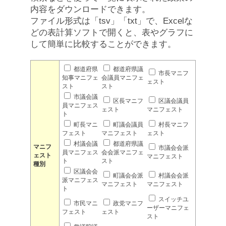
内容をダウンロードできます。
ファイル形式は「tsv」「txt」で、Excelな
どの表計算ソフトで開くと、表やグラフに
して簡単に比較することができます。
都道府県
都道府県議
市長マニフ
知事マニフェ
会議員マニフェ
ェスト
スト
スト
市議会議
区長マニフ
区議会議員
員マニフェス
ェスト
マニフェスト
ト
町長マニ
町議会議員
村長マニフ
フェスト
マニフェスト
ェスト
村議会議
都道府県議
マニフ
市議会会派
員マニフェス
会会派マニフェ
ェスト
マニフェスト
ト
スト
種別
区議会会
町議会会派
村議会会派
派マニフェス
マニフェスト
マニフェスト
ト
スイッチユ
市民マニ
政党マニフ
ーザーマニフェ
フェスト
ェスト
スト