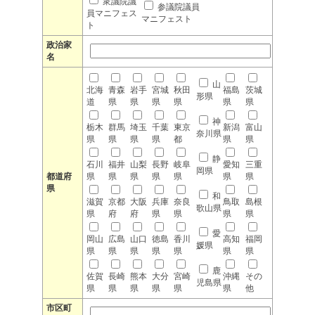
衆議院議
参議院議員
員マニフェス
マニフェスト
ト
政治家
名
山
北海
青森
岩手
宮城
秋田
福島
茨城
形県
道
県
県
県
県
県
県
神
栃木
群馬
埼玉
千葉
東京
新潟
富山
奈川県
県
県
県
県
都
県
県
静
石川
福井
山梨
長野
岐阜
愛知
三重
岡県
都道府
県
県
県
県
県
県
県
県
和
滋賀
京都
大阪
兵庫
奈良
鳥取
島根
歌山県
県
府
府
県
県
県
県
愛
岡山
広島
山口
徳島
香川
高知
福岡
媛県
県
県
県
県
県
県
県
鹿
佐賀
長崎
熊本
大分
宮崎
沖縄
その
児島県
県
県
県
県
県
県
他
市区町