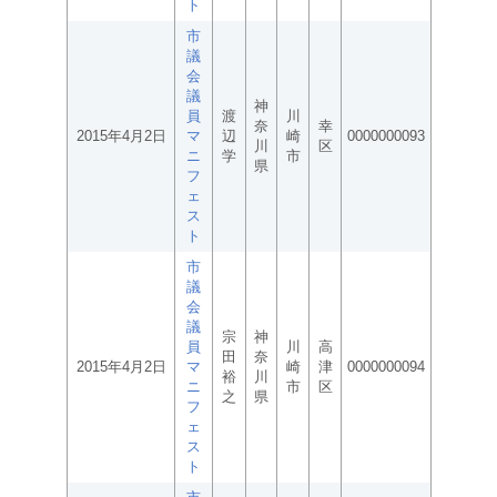
ト
市
議
会
議
神
員
渡
川
奈
幸
2015年4月2日
マ
辺
崎
0000000093
川
区
ニ
学
市
県
フ
ェ
ス
ト
市
議
会
議
宗
神
員
川
高
田
奈
2015年4月2日
マ
崎
津
0000000094
裕
川
ニ
市
区
之
県
フ
ェ
ス
ト