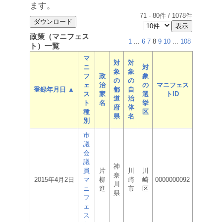
ます。
71
-
80
件 /
1078
件
政策（マニフェス
1
...
6
7
8
9
10
...
108
ト）一覧
マ
対
対
ニ
対
象
象
フ
政
象
の
の
ェ
治
の
マニフェス
登録年月日 ▲
都
自
ス
家
選
トID
道
治
ト
名
挙
府
体
種
区
県
名
別
市
議
会
議
神
員
片
川
川
奈
2015年4月2日
マ
柳
崎
崎
0000000092
川
ニ
進
市
区
県
フ
ェ
ス