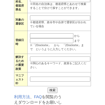
村名、
※同名の自治体は、都道府県とあわせて検索
都道府
することで分けて探すことができます。
県名
対象の
※都道府県、政令市や合併で選挙区が分かれ
選挙区
ている場合
から
登録日
まで
時
※「20xx/xx/xx」 から 「20xx/xx/xx」ま
で というように入力してください。
解決す
るため
※関心のあるキーワード、政策をご記入くだ
の重要
さい。
政策
マニフ
ェスト
ID
利用方法
、
FAQ
を閲覧のう
えダウンロードをお願いし