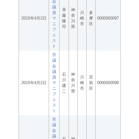
会
議
斉
神
員
川
多
藤
奈
2015年4月2日
マ
崎
摩
0000000097
隆
川
ニ
市
区
司
県
フ
ェ
ス
ト
市
議
会
議
石
神
員
川
宮
川
奈
2015年4月2日
マ
崎
前
0000000098
建
川
ニ
市
区
二
県
フ
ェ
ス
ト
市
議
会
議
石
神