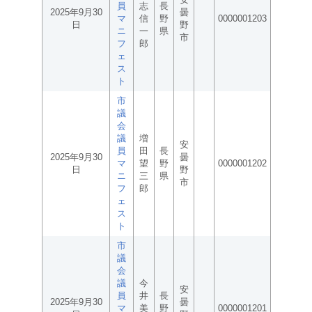
員
志
長
2025年9月30
曇
マ
信
野
0000001203
日
野
ニ
一
県
市
フ
郎
ェ
ス
ト
市
議
会
議
増
安
員
田
長
2025年9月30
曇
マ
望
野
0000001202
日
野
ニ
三
県
市
フ
郎
ェ
ス
ト
市
議
会
議
今
安
員
井
長
2025年9月30
曇
マ
美
野
0000001201