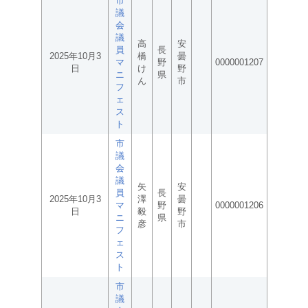
市
議
会
議
高
安
員
長
2025年10月3
橋
曇
マ
野
0000001207
日
け
野
ニ
県
ん
市
フ
ェ
ス
ト
市
議
会
議
矢
安
員
長
2025年10月3
澤
曇
マ
野
0000001206
日
毅
野
ニ
県
彦
市
フ
ェ
ス
ト
市
議