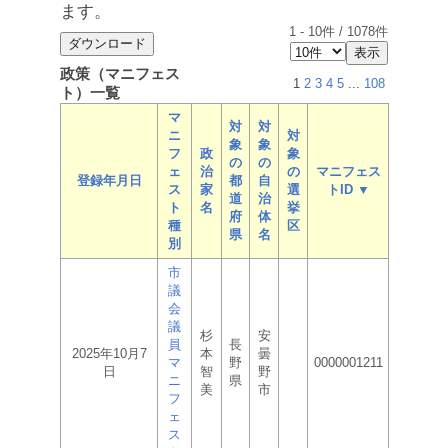
ます。
1
-
10
件 /
1078
件
政策（マニフェス
1
2
3
4
5
...
108
ト）一覧
マ
対
対
ニ
対
象
象
フ
政
象
の
の
ェ
治
の
マニフェス
登録年月日
都
自
ス
家
選
トID ▼
道
治
ト
名
挙
府
体
種
区
県
名
別
市
議
会
議
杉
安
員
長
2025年10月7
本
曇
マ
野
0000001211
日
智
野
ニ
県
美
市
フ
ェ
ス