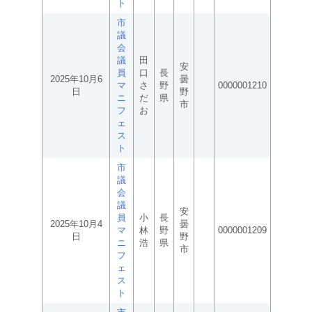
ト
市
議
会
議
田
安
員
口
長
2025年10月6
曇
マ
さ
野
0000001210
日
野
ニ
だ
県
市
フ
お
ェ
ス
ト
市
議
会
議
安
員
小
長
2025年10月4
曇
マ
林
野
0000001209
日
野
ニ
浩
県
市
フ
ェ
ス
ト