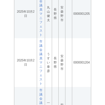
会
議
丸
安
員
長
2025年10月2
山
曇
マ
野
0000001205
日
健
野
ニ
県
太
市
フ
ェ
ス
ト
市
議
会
議
う
安
員
す
長
2025年10月2
曇
マ
い
野
0000001204
日
野
ニ
泰
県
市
フ
彦
ェ
ス
ト
市
議
会
議
一
安