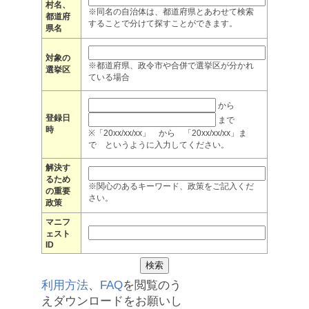
村名、
※同名の自治体は、都道府県とあわせて検索
都道府
することで分けて探すことができます。
県名
対象の
※都道府県、政令市や合併で選挙区が分かれ
選挙区
ている場合
から
登録日
まで
時
※「20xx/xx/xx」 から 「20xx/xx/xx」ま
で というように入力してください。
解決す
るため
※関心のあるキーワード、政策をご記入くだ
の重要
さい。
政策
マニフ
ェスト
ID
利用方法
、
FAQ
を閲覧のう
えダウンロードをお願いし