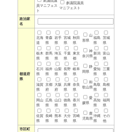
衆議院議
参議院議員
員マニフェス
マニフェスト
ト
政治家
名
山
北海
青森
岩手
宮城
秋田
福島
茨城
形県
道
県
県
県
県
県
県
神
栃木
群馬
埼玉
千葉
東京
新潟
富山
奈川県
県
県
県
県
都
県
県
静
石川
福井
山梨
長野
岐阜
愛知
三重
岡県
都道府
県
県
県
県
県
県
県
県
和
滋賀
京都
大阪
兵庫
奈良
鳥取
島根
歌山県
県
府
府
県
県
県
県
愛
岡山
広島
山口
徳島
香川
高知
福岡
媛県
県
県
県
県
県
県
県
鹿
佐賀
長崎
熊本
大分
宮崎
沖縄
その
児島県
県
県
県
県
県
県
他
市区町