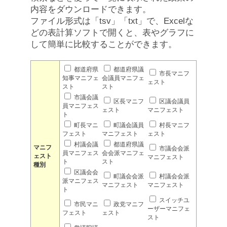
内容をダウンロードできます。
ファイル形式は「tsv」「txt」で、Excelな
どの表計算ソフトで開くと、表やグラフに
して簡単に比較することができます。
都道府県
都道府県議
市長マニフ
知事マニフェ
会議員マニフェ
ェスト
スト
スト
市議会議
区長マニフ
区議会議員
員マニフェス
ェスト
マニフェスト
ト
町長マニ
町議会議員
村長マニフ
フェスト
マニフェスト
ェスト
村議会議
都道府県議
マニフ
市議会会派
員マニフェス
会会派マニフェ
ェスト
マニフェスト
ト
スト
種別
区議会会
町議会会派
村議会会派
派マニフェス
マニフェスト
マニフェスト
ト
スイッチユ
市民マニ
政党マニフ
ーザーマニフェ
フェスト
ェスト
スト