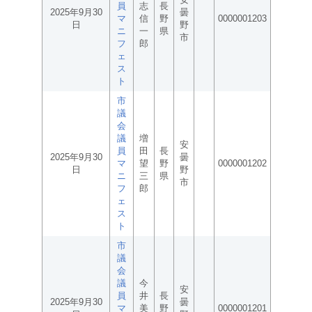
員
志
長
2025年9月30
曇
マ
信
野
0000001203
日
野
ニ
一
県
市
フ
郎
ェ
ス
ト
市
議
会
議
増
安
員
田
長
2025年9月30
曇
マ
望
野
0000001202
日
野
ニ
三
県
市
フ
郎
ェ
ス
ト
市
議
会
議
今
安
員
井
長
2025年9月30
曇
マ
美
野
0000001201