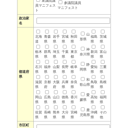
衆議院議
参議院議員
員マニフェス
マニフェスト
ト
政治家
名
山
北海
青森
岩手
宮城
秋田
福島
茨城
形県
道
県
県
県
県
県
県
神
栃木
群馬
埼玉
千葉
東京
新潟
富山
奈川県
県
県
県
県
都
県
県
静
石川
福井
山梨
長野
岐阜
愛知
三重
岡県
都道府
県
県
県
県
県
県
県
県
和
滋賀
京都
大阪
兵庫
奈良
鳥取
島根
歌山県
県
府
府
県
県
県
県
愛
岡山
広島
山口
徳島
香川
高知
福岡
媛県
県
県
県
県
県
県
県
鹿
佐賀
長崎
熊本
大分
宮崎
沖縄
その
児島県
県
県
県
県
県
県
他
市区町