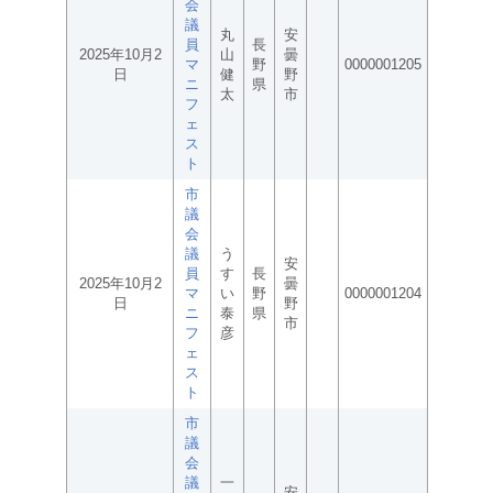
会
議
丸
安
員
長
2025年10月2
山
曇
マ
野
0000001205
日
健
野
ニ
県
太
市
フ
ェ
ス
ト
市
議
会
議
う
安
員
す
長
2025年10月2
曇
マ
い
野
0000001204
日
野
ニ
泰
県
市
フ
彦
ェ
ス
ト
市
議
会
議
一
安