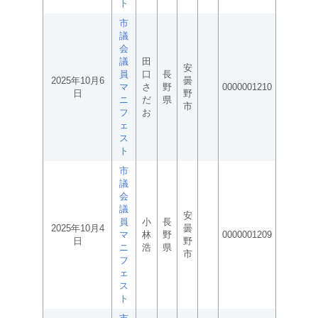
ト
市
議
会
議
田
安
員
口
長
2025年10月6
曇
マ
さ
野
0000001210
日
野
ニ
だ
県
市
フ
お
ェ
ス
ト
市
議
会
議
安
員
小
長
2025年10月4
曇
マ
林
野
0000001209
日
野
ニ
浩
県
市
フ
ェ
ス
ト