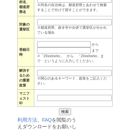
村名、
※同名の自治体は、都道府県とあわせて検索
都道府
することで分けて探すことができます。
県名
対象の
※都道府県、政令市や合併で選挙区が分かれ
選挙区
ている場合
から
登録日
まで
時
※「20xx/xx/xx」 から 「20xx/xx/xx」ま
で というように入力してください。
解決す
るため
※関心のあるキーワード、政策をご記入くだ
の重要
さい。
政策
マニフ
ェスト
ID
利用方法
、
FAQ
を閲覧のう
えダウンロードをお願いし