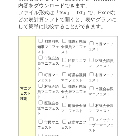
内容をダウンロードできます。
ファイル形式は「tsv」「txt」で、Excelな
どの表計算ソフトで開くと、表やグラフに
して簡単に比較することができます。
都道府県
都道府県議
市長マニフ
知事マニフェ
会議員マニフェ
ェスト
スト
スト
市議会議
区長マニフ
区議会議員
員マニフェス
ェスト
マニフェスト
ト
町長マニ
町議会議員
村長マニフ
フェスト
マニフェスト
ェスト
村議会議
都道府県議
マニフ
市議会会派
員マニフェス
会会派マニフェ
ェスト
マニフェスト
ト
スト
種別
区議会会
町議会会派
村議会会派
派マニフェス
マニフェスト
マニフェスト
ト
スイッチユ
市民マニ
政党マニフ
ーザーマニフェ
フェスト
ェスト
スト