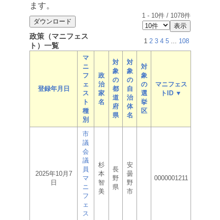
ます。
1
-
10
件 /
1078
件
政策（マニフェス
1
2
3
4
5
...
108
ト）一覧
マ
対
対
ニ
対
象
象
フ
政
象
の
の
ェ
治
の
マニフェス
登録年月日
都
自
ス
家
選
トID ▼
道
治
ト
名
挙
府
体
種
区
県
名
別
市
議
会
議
杉
安
員
長
2025年10月7
本
曇
マ
野
0000001211
日
智
野
ニ
県
美
市
フ
ェ
ス