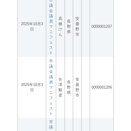
市
議
会
議
高
安
員
長
2025年10月3
橋
曇
マ
野
0000001207
日
け
野
ニ
県
ん
市
フ
ェ
ス
ト
市
議
会
議
矢
安
員
長
2025年10月3
澤
曇
マ
野
0000001206
日
毅
野
ニ
県
彦
市
フ
ェ
ス
ト
市
議