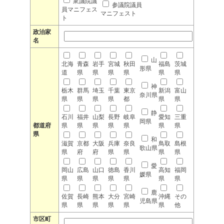
衆議院議
参議院議員
員マニフェス
マニフェスト
ト
政治家
名
山
北海
青森
岩手
宮城
秋田
福島
茨城
形県
道
県
県
県
県
県
県
神
栃木
群馬
埼玉
千葉
東京
新潟
富山
奈川県
県
県
県
県
都
県
県
静
石川
福井
山梨
長野
岐阜
愛知
三重
岡県
都道府
県
県
県
県
県
県
県
県
和
滋賀
京都
大阪
兵庫
奈良
鳥取
島根
歌山県
県
府
府
県
県
県
県
愛
岡山
広島
山口
徳島
香川
高知
福岡
媛県
県
県
県
県
県
県
県
鹿
佐賀
長崎
熊本
大分
宮崎
沖縄
その
児島県
県
県
県
県
県
県
他
市区町