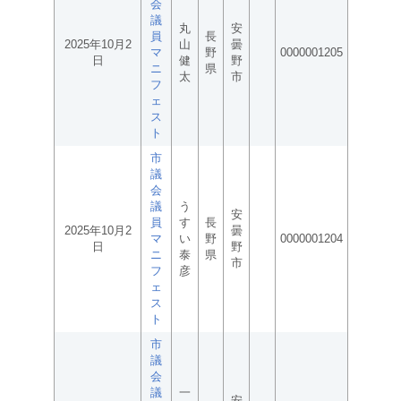
会
議
丸
安
員
長
2025年10月2
山
曇
マ
野
0000001205
日
健
野
ニ
県
太
市
フ
ェ
ス
ト
市
議
会
議
う
安
員
す
長
2025年10月2
曇
マ
い
野
0000001204
日
野
ニ
泰
県
市
フ
彦
ェ
ス
ト
市
議
会
議
一
安