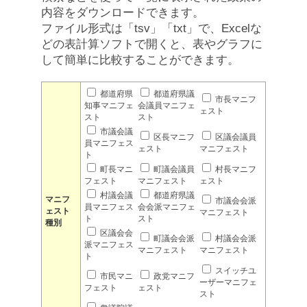
内容をダウンロードできます。
ファイル形式は「tsv」「txt」で、Excelな
どの表計算ソフトで開くと、表やグラフに
して簡単に比較することができます。
都道府県
都道府県議
市長マニフ
知事マニフェ
会議員マニフェ
ェスト
スト
スト
市議会議
区長マニフ
区議会議員
員マニフェス
ェスト
マニフェスト
ト
町長マニ
町議会議員
村長マニフ
フェスト
マニフェスト
ェスト
村議会議
都道府県議
マニフ
市議会会派
員マニフェス
会会派マニフェ
ェスト
マニフェスト
ト
スト
種別
区議会会
町議会会派
村議会会派
派マニフェス
マニフェスト
マニフェスト
ト
スイッチユ
市民マニ
政党マニフ
ーザーマニフェ
フェスト
ェスト
スト