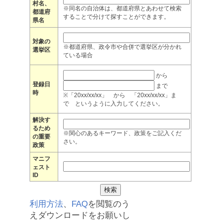
村名、
※同名の自治体は、都道府県とあわせて検索
都道府
することで分けて探すことができます。
県名
対象の
※都道府県、政令市や合併で選挙区が分かれ
選挙区
ている場合
から
登録日
まで
時
※「20xx/xx/xx」 から 「20xx/xx/xx」ま
で というように入力してください。
解決す
るため
※関心のあるキーワード、政策をご記入くだ
の重要
さい。
政策
マニフ
ェスト
ID
利用方法
、
FAQ
を閲覧のう
えダウンロードをお願いし