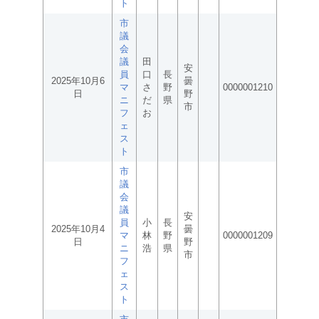
ト
市
議
会
議
田
安
員
口
長
2025年10月6
曇
マ
さ
野
0000001210
日
野
ニ
だ
県
市
フ
お
ェ
ス
ト
市
議
会
議
安
員
小
長
2025年10月4
曇
マ
林
野
0000001209
日
野
ニ
浩
県
市
フ
ェ
ス
ト