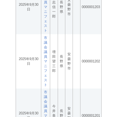
員
志
長
2025年9月30
曇
マ
信
野
0000001203
日
野
ニ
一
県
市
フ
郎
ェ
ス
ト
市
議
会
議
増
安
員
田
長
2025年9月30
曇
マ
望
野
0000001202
日
野
ニ
三
県
市
フ
郎
ェ
ス
ト
市
議
会
議
今
安
員
井
長
2025年9月30
曇
マ
美
野
0000001201