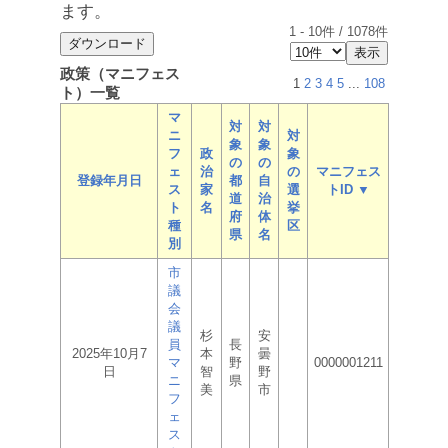
ます。
1
-
10
件 /
1078
件
政策（マニフェス
1
2
3
4
5
...
108
ト）一覧
マ
対
対
ニ
対
象
象
フ
政
象
の
の
ェ
治
の
マニフェス
登録年月日
都
自
ス
家
選
トID ▼
道
治
ト
名
挙
府
体
種
区
県
名
別
市
議
会
議
杉
安
員
長
2025年10月7
本
曇
マ
野
0000001211
日
智
野
ニ
県
美
市
フ
ェ
ス