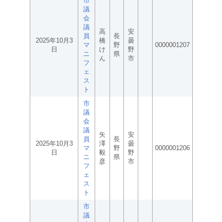
市
議
会
議
高
安
員
長
2025年10月3
橋
曇
マ
野
0000001207
日
け
野
ニ
県
ん
市
フ
ェ
ス
ト
市
議
会
議
矢
安
員
長
2025年10月3
澤
曇
マ
野
0000001206
日
毅
野
ニ
県
彦
市
フ
ェ
ス
ト
市
議