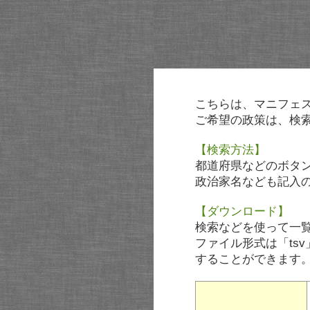
こちらは、マニフェ
ご希望の政策は、検
【検索方法】
都道府県などのボタ
政治家名なども記入
【ダウンロード】
検索などを使って一
ファイル形式は「tsv
することができます