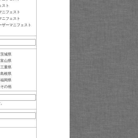
ェスト
マニフェスト
マニフェスト
ーザーマニフェスト
茨城県
富山県
三重県
島根県
福岡県
その他
す。