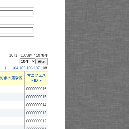
1071
-
1078
件 /
1078
件
1
...
104
105
106
107
108
マニフェス
対象の選挙区
トID ▼
0000000016
0000000015
0000000014
0000000013
0000000012