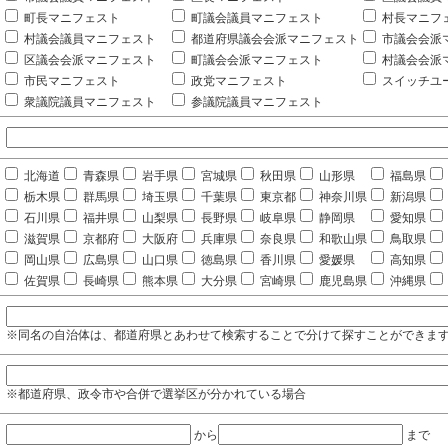
町長マニフェスト
町議会議員マニフェスト
村長マニフ
村議会議員マニフェスト
都道府県議会会派マニフェスト
市議会会派
区議会会派マニフェスト
町議会会派マニフェスト
村議会会派
市民マニフェスト
政党マニフェスト
スイッチユ
衆議院議員マニフェスト
参議院議員マニフェスト
北海道
青森県
岩手県
宮城県
秋田県
山形県
福島県
栃木県
群馬県
埼玉県
千葉県
東京都
神奈川県
新潟県
石川県
福井県
山梨県
長野県
岐阜県
静岡県
愛知県
滋賀県
京都府
大阪府
兵庫県
奈良県
和歌山県
鳥取県
岡山県
広島県
山口県
徳島県
香川県
愛媛県
高知県
佐賀県
長崎県
熊本県
大分県
宮崎県
鹿児島県
沖縄県
※同名の自治体は、都道府県とあわせて検索することで分けて探すことができま
※都道府県、政令市や合併で選挙区が分かれている場合
から
まで