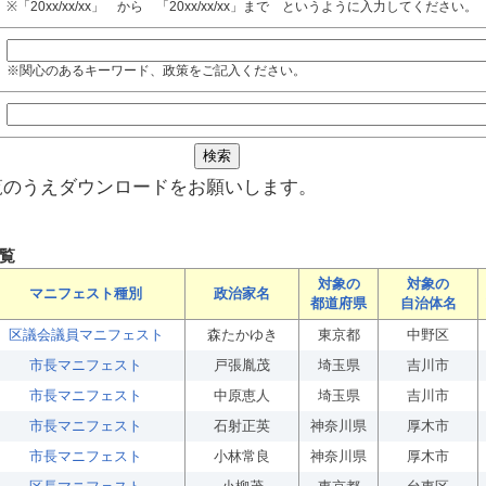
※「20xx/xx/xx」 から 「20xx/xx/xx」まで というように入力してください。
※関心のあるキーワード、政策をご記入ください。
覧のうえダウンロードをお願いします。
覧
対象の
対象の
マニフェスト種別
政治家名
都道府県
自治体名
区議会議員マニフェスト
森たかゆき
東京都
中野区
市長マニフェスト
戸張胤茂
埼玉県
吉川市
市長マニフェスト
中原恵人
埼玉県
吉川市
市長マニフェスト
石射正英
神奈川県
厚木市
市長マニフェスト
小林常良
神奈川県
厚木市