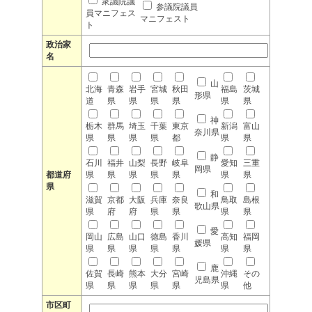
衆議院議
参議院議員
員マニフェス
マニフェスト
ト
政治家
名
山
北海
青森
岩手
宮城
秋田
福島
茨城
形県
道
県
県
県
県
県
県
神
栃木
群馬
埼玉
千葉
東京
新潟
富山
奈川県
県
県
県
県
都
県
県
静
石川
福井
山梨
長野
岐阜
愛知
三重
岡県
都道府
県
県
県
県
県
県
県
県
和
滋賀
京都
大阪
兵庫
奈良
鳥取
島根
歌山県
県
府
府
県
県
県
県
愛
岡山
広島
山口
徳島
香川
高知
福岡
媛県
県
県
県
県
県
県
県
鹿
佐賀
長崎
熊本
大分
宮崎
沖縄
その
児島県
県
県
県
県
県
県
他
市区町