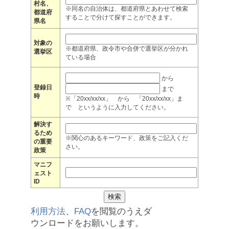
村名、
※同名の自治体は、都道府県とあわせて検索
都道府
することで分けて探すことができます。
県名
対象の
※都道府県、政令市や合併で選挙区が分かれ
選挙区
ている場合
から
登録日
まで
時
※「20xx/xx/xx」 から 「20xx/xx/xx」ま
で というように入力してください。
解決す
るため
※関心のあるキーワード、政策をご記入くだ
の重要
さい。
政策
マニフ
ェスト
ID
利用方法
、
FAQ
を閲覧のうえダ
ウンロードをお願いします。