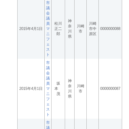
市
議
会
議
神
員
松川
川崎
奈
川崎
2015年4月1日
マ
正二
市中
0000000088
川
市
ニ
郎
原区
県
フ
ェ
ス
ト
市
議
会
議
神
員
坂
奈
川崎
2015年4月1日
マ
本
0000000087
川
市
ニ
茂
県
フ
ェ
ス
ト
市
議