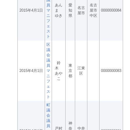
員
あん
愛
名古
名古
2015年4月1日
マ
ま
知
屋市
0000000084
屋市
ニ
ゆき
県
中区
フ
ェ
ス
ト
区
議
会
議
鈴
員
東
木
江東
2015年4月1日
マ
京
0000000083
あや
区
ニ
都
こ
フ
ェ
ス
ト
町
議
会
議
神
員
戸村
奈
中井