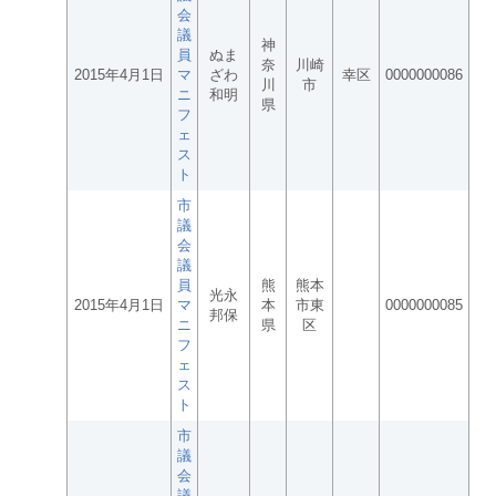
会
議
神
員
ぬま
奈
川崎
2015年4月1日
マ
ざわ
幸区
0000000086
川
市
ニ
和明
県
フ
ェ
ス
ト
市
議
会
議
員
熊
熊本
光永
2015年4月1日
マ
本
市東
0000000085
邦保
ニ
県
区
フ
ェ
ス
ト
市
議
会
議