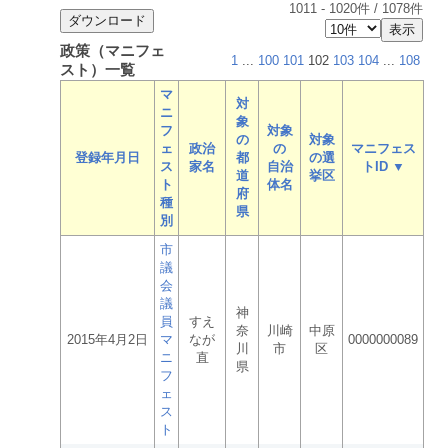
1011
-
1020
件 /
1078
件
政策（マニフェ
1
...
100
101
102
103
104
...
108
スト）一覧
マ
対
ニ
象
フ
対象
の
対象
ェ
政治
の
マニフェス
登録年月日
都
の選
ス
家名
自治
トID ▼
道
挙区
ト
体名
府
種
県
別
市
議
会
議
神
員
すえ
奈
川崎
中原
2015年4月2日
マ
なが
0000000089
川
市
区
ニ
直
県
フ
ェ
ス
ト