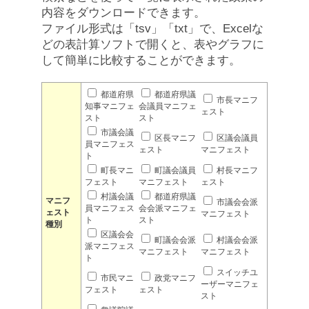
内容をダウンロードできます。
ファイル形式は「tsv」「txt」で、Excelな
どの表計算ソフトで開くと、表やグラフに
して簡単に比較することができます。
都道府県
都道府県議
市長マニフ
知事マニフェ
会議員マニフェ
ェスト
スト
スト
市議会議
区長マニフ
区議会議員
員マニフェス
ェスト
マニフェスト
ト
町長マニ
町議会議員
村長マニフ
フェスト
マニフェスト
ェスト
村議会議
都道府県議
マニフ
市議会会派
員マニフェス
会会派マニフェ
ェスト
マニフェスト
ト
スト
種別
区議会会
町議会会派
村議会会派
派マニフェス
マニフェスト
マニフェスト
ト
スイッチユ
市民マニ
政党マニフ
ーザーマニフェ
フェスト
ェスト
スト