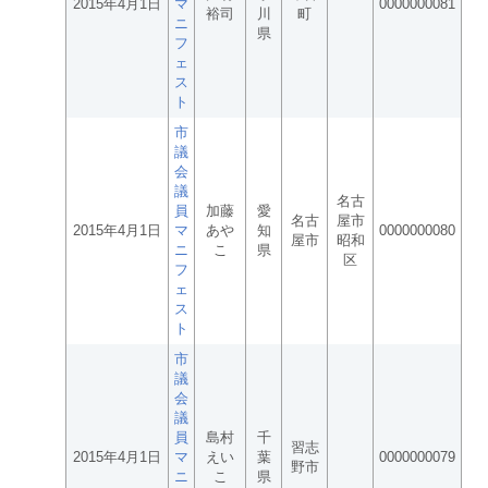
2015年4月1日
マ
0000000081
裕司
川
町
ニ
県
フ
ェ
ス
ト
市
議
会
議
名古
員
加藤
愛
名古
屋市
2015年4月1日
マ
あや
知
0000000080
屋市
昭和
ニ
こ
県
区
フ
ェ
ス
ト
市
議
会
議
員
島村
千
習志
2015年4月1日
マ
えい
葉
0000000079
野市
ニ
こ
県