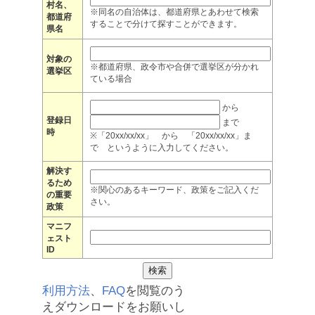
村名、
※同名の自治体は、都道府県とあわせて検索
都道府
することで分けて探すことができます。
県名
対象の
※都道府県、政令市や合併で選挙区が分かれ
選挙区
ている場合
から
登録日
まで
時
※「20xx/xx/xx」 から 「20xx/xx/xx」ま
で というように入力してください。
解決す
るため
※関心のあるキーワード、政策をご記入くだ
の重要
さい。
政策
マニフ
ェスト
ID
利用方法
、
FAQ
を閲覧のう
えダウンロードをお願いし