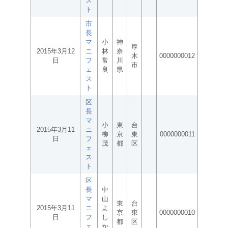
ス
ト
市
長
マ
小
神
厚
2015年3月12
ニ
林
奈
木
0000000012
日
フ
常
川
市
ェ
良
県
ス
ト
区
長
マ
小
東
台
2015年3月11
ニ
柳
京
東
0000000011
日
フ
茂
都
区
ェ
ス
ト
区
長
中
マ
山
東
台
2015年3月11
ニ
よ
京
東
0000000010
日
フ
し
都
区
ェ
か