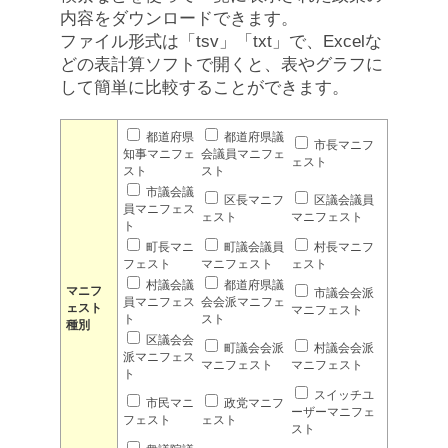
内容をダウンロードできます。
ファイル形式は「tsv」「txt」で、Excelな
どの表計算ソフトで開くと、表やグラフに
して簡単に比較することができます。
都道府県
都道府県議
市長マニフ
知事マニフェ
会議員マニフェ
ェスト
スト
スト
市議会議
区長マニフ
区議会議員
員マニフェス
ェスト
マニフェスト
ト
町長マニ
町議会議員
村長マニフ
フェスト
マニフェスト
ェスト
村議会議
都道府県議
マニフ
市議会会派
員マニフェス
会会派マニフェ
ェスト
マニフェスト
ト
スト
種別
区議会会
町議会会派
村議会会派
派マニフェス
マニフェスト
マニフェスト
ト
スイッチユ
市民マニ
政党マニフ
ーザーマニフェ
フェスト
ェスト
スト