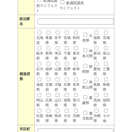
衆議院議
参議院議員
員マニフェス
マニフェスト
ト
政治家
名
山
北海
青森
岩手
宮城
秋田
福島
茨城
形県
道
県
県
県
県
県
県
神
栃木
群馬
埼玉
千葉
東京
新潟
富山
奈川県
県
県
県
県
都
県
県
静
石川
福井
山梨
長野
岐阜
愛知
三重
岡県
都道府
県
県
県
県
県
県
県
県
和
滋賀
京都
大阪
兵庫
奈良
鳥取
島根
歌山県
県
府
府
県
県
県
県
愛
岡山
広島
山口
徳島
香川
高知
福岡
媛県
県
県
県
県
県
県
県
鹿
佐賀
長崎
熊本
大分
宮崎
沖縄
その
児島県
県
県
県
県
県
県
他
市区町