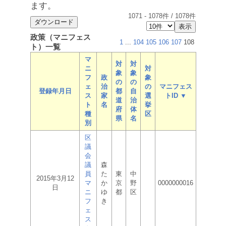
ます。
1071
-
1078
件 /
1078
件
政策（マニフェス
1
...
104
105
106
107
108
ト）一覧
マ
対
対
ニ
対
象
象
フ
政
象
の
の
ェ
治
の
マニフェス
登録年月日
都
自
ス
家
選
トID ▼
道
治
ト
名
挙
府
体
種
区
県
名
別
区
議
会
議
森
員
た
東
中
2015年3月12
マ
か
京
野
0000000016
日
ニ
ゆ
都
区
フ
き
ェ
ス