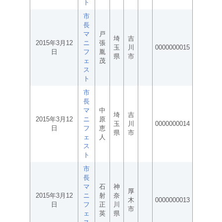
ト
市
長
マ
戸
埼
吉
2015年3月12
ニ
張
玉
川
0000000015
日
フ
胤
県
市
ェ
茂
ス
ト
市
長
マ
中
埼
吉
2015年3月12
ニ
原
玉
川
0000000014
日
フ
恵
県
市
ェ
人
ス
ト
市
長
マ
石
神
厚
2015年3月12
ニ
射
奈
木
0000000013
日
フ
正
川
市
ェ
英
県