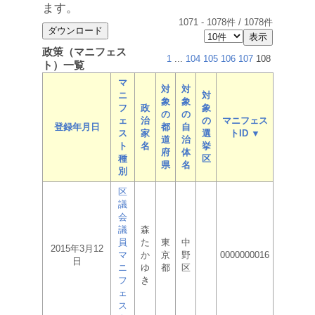
ます。
1071
-
1078
件 /
1078
件
政策（マニフェス
1
...
104
105
106
107
108
ト）一覧
マ
対
対
ニ
対
象
象
フ
政
象
の
の
ェ
治
の
マニフェス
登録年月日
都
自
ス
家
選
トID ▼
道
治
ト
名
挙
府
体
種
区
県
名
別
区
議
会
議
森
員
た
東
中
2015年3月12
マ
か
京
野
0000000016
日
ニ
ゆ
都
区
フ
き
ェ
ス