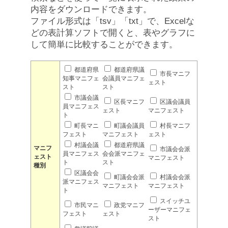
内容をダウンロードできます。
ファイル形式は「tsv」「txt」で、Excelな
どの表計算ソフトで開くと、表やグラフに
して簡単に比較することができます。
都道府県
都道府県議
市長マニフ
知事マニフェ
会議員マニフェ
ェスト
スト
スト
市議会議
区長マニフ
区議会議員
員マニフェス
ェスト
マニフェスト
ト
町長マニ
町議会議員
村長マニフ
フェスト
マニフェスト
ェスト
村議会議
都道府県議
マニフ
市議会会派
員マニフェス
会会派マニフェ
ェスト
マニフェスト
ト
スト
種別
区議会会
町議会会派
村議会会派
派マニフェス
マニフェスト
マニフェスト
ト
スイッチユ
市民マニ
政党マニフ
ーザーマニフェ
フェスト
ェスト
スト