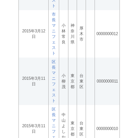
ス
ト
市
長
マ
小
神
厚
2015年3月12
ニ
林
奈
木
0000000012
日
フ
常
川
市
ェ
良
県
ス
ト
区
長
マ
小
東
台
2015年3月11
ニ
柳
京
東
0000000011
日
フ
茂
都
区
ェ
ス
ト
区
長
中
マ
山
東
台
2015年3月11
ニ
よ
京
東
0000000010
日
フ
し
都
区
ェ
か