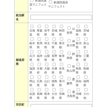
衆議院議
参議院議員
員マニフェス
マニフェスト
ト
政治家
名
山
北海
青森
岩手
宮城
秋田
福島
茨城
形県
道
県
県
県
県
県
県
神
栃木
群馬
埼玉
千葉
東京
新潟
富山
奈川県
県
県
県
県
都
県
県
静
石川
福井
山梨
長野
岐阜
愛知
三重
岡県
都道府
県
県
県
県
県
県
県
県
和
滋賀
京都
大阪
兵庫
奈良
鳥取
島根
歌山県
県
府
府
県
県
県
県
愛
岡山
広島
山口
徳島
香川
高知
福岡
媛県
県
県
県
県
県
県
県
鹿
佐賀
長崎
熊本
大分
宮崎
沖縄
その
児島県
県
県
県
県
県
県
他
市区町