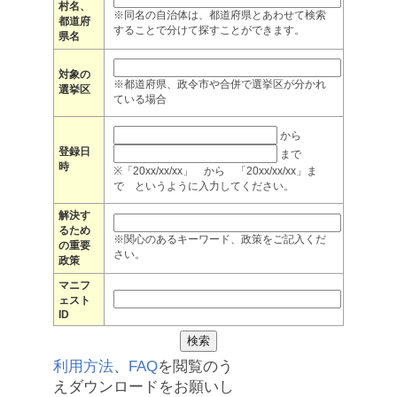
村名、
※同名の自治体は、都道府県とあわせて検索
都道府
することで分けて探すことができます。
県名
対象の
※都道府県、政令市や合併で選挙区が分かれ
選挙区
ている場合
から
登録日
まで
時
※「20xx/xx/xx」 から 「20xx/xx/xx」ま
で というように入力してください。
解決す
るため
※関心のあるキーワード、政策をご記入くだ
の重要
さい。
政策
マニフ
ェスト
ID
利用方法
、
FAQ
を閲覧のう
えダウンロードをお願いし