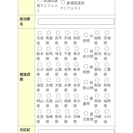
衆議院議
参議院議員
員マニフェス
マニフェスト
ト
政治家
名
山
北海
青森
岩手
宮城
秋田
福島
茨城
形県
道
県
県
県
県
県
県
神
栃木
群馬
埼玉
千葉
東京
新潟
富山
奈川県
県
県
県
県
都
県
県
静
石川
福井
山梨
長野
岐阜
愛知
三重
岡県
都道府
県
県
県
県
県
県
県
県
和
滋賀
京都
大阪
兵庫
奈良
鳥取
島根
歌山県
県
府
府
県
県
県
県
愛
岡山
広島
山口
徳島
香川
高知
福岡
媛県
県
県
県
県
県
県
県
鹿
佐賀
長崎
熊本
大分
宮崎
沖縄
その
児島県
県
県
県
県
県
県
他
市区町