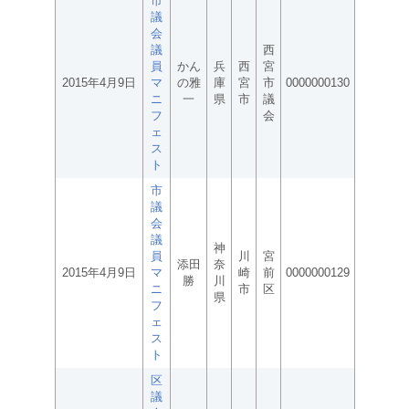
市
議
会
議
西
員
かん
兵
西
宮
2015年4月9日
マ
の雅
庫
宮
市
0000000130
ニ
一
県
市
議
フ
会
ェ
ス
ト
市
議
会
議
神
員
川
宮
添田
奈
2015年4月9日
マ
崎
前
0000000129
勝
川
ニ
市
区
県
フ
ェ
ス
ト
区
議