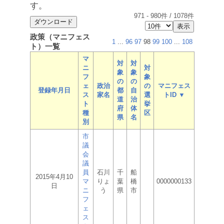
す。
971
-
980
件 /
1078
件
政策（マニフェス
1
...
96
97
98
99
100
...
108
ト）一覧
マ
対
対
ニ
対
象
象
フ
象
の
の
ェ
政治
の
マニフェス
登録年月日
都
自
ス
家名
選
トID ▼
道
治
ト
挙
府
体
種
区
県
名
別
市
議
会
議
員
石川
千
船
2015年4月10
マ
りょ
葉
橋
0000000133
日
ニ
う
県
市
フ
ェ
ス