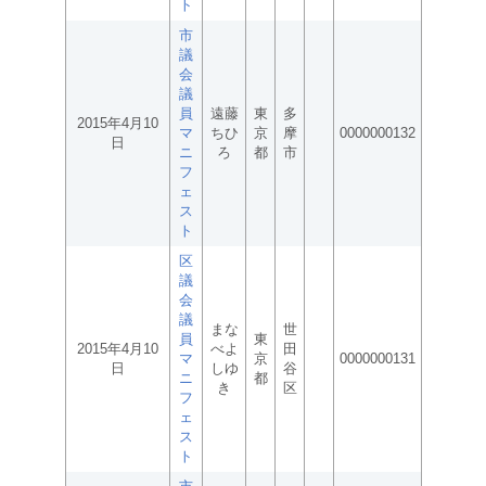
ト
市
議
会
議
員
遠藤
東
多
2015年4月10
マ
ちひ
京
摩
0000000132
日
ニ
ろ
都
市
フ
ェ
ス
ト
区
議
会
議
まな
世
員
東
2015年4月10
べよ
田
マ
京
0000000131
日
しゆ
谷
ニ
都
き
区
フ
ェ
ス
ト