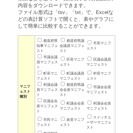
内容をダウンロードできます。
ファイル形式は「tsv」「txt」で、Excelな
どの表計算ソフトで開くと、表やグラフに
して簡単に比較することができます。
都道府県
都道府県議
市長マニフ
知事マニフェ
会議員マニフェ
ェスト
スト
スト
市議会議
区長マニフ
区議会議員
員マニフェス
ェスト
マニフェスト
ト
町長マニ
町議会議員
村長マニフ
フェスト
マニフェスト
ェスト
村議会議
都道府県議
マニフ
市議会会派
員マニフェス
会会派マニフェ
ェスト
マニフェスト
ト
スト
種別
区議会会
町議会会派
村議会会派
派マニフェス
マニフェスト
マニフェスト
ト
スイッチユ
市民マニ
政党マニフ
ーザーマニフェ
フェスト
ェスト
スト