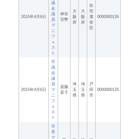
議
吹
会
大
大
田
議
神谷
2015年4月6日
阪
阪
選
0000000126
員
宗幣
府
府
挙
マ
区
ニ
フ
ェ
ス
ト
市
議
会
議
員
埼
埼
戸
斎藤
2015年4月6日
マ
玉
玉
田
0000000125
直子
ニ
県
県
市
フ
ェ
ス
ト
市
長
マ