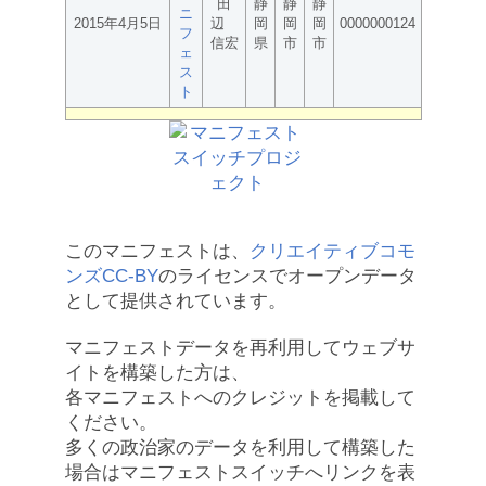
田
静
静
静
ニ
2015年4月5日
辺
岡
岡
岡
0000000124
フ
信宏
県
市
市
ェ
ス
ト
このマニフェストは、
クリエイティブコモ
ンズCC-BY
のライセンスでオープンデータ
として提供されています。
マニフェストデータを再利用してウェブサ
イトを構築した方は、
各マニフェストへのクレジットを掲載して
ください。
多くの政治家のデータを利用して構築した
場合はマニフェストスイッチへリンクを表