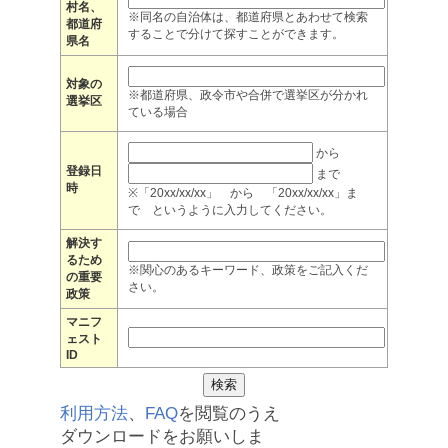
村名、
※同名の自治体は、都道府県とあわせて検索
都道府
することで分けて探すことができます。
県名
対象の
※都道府県、政令市や合併で選挙区が分かれ
選挙区
ている場合
から
登録日
まで
時
※「20xx/xx/xx」 から 「20xx/xx/xx」ま
で というように入力してください。
解決す
るため
※関心のあるキーワード、政策をご記入くだ
の重要
さい。
政策
マニフ
ェスト
ID
利用方法
、
FAQ
を閲覧のうえ
ダウンロードをお願いしま