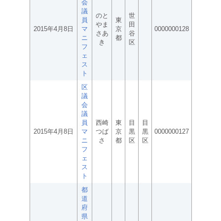
会
議
のと
世
員
東
やま
田
2015年4月8日
マ
京
0000000128
さあ
谷
ニ
都
き
区
フ
ェ
ス
ト
区
議
会
議
員
西崎
東
目
目
2015年4月8日
マ
つば
京
黒
黒
0000000127
ニ
さ
都
区
区
フ
ェ
ス
ト
都
道
府
県