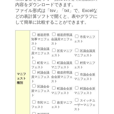
内容をダウンロードできます。
ファイル形式は「tsv」「txt」で、Excelな
どの表計算ソフトで開くと、表やグラフに
して簡単に比較することができます。
都道府県
都道府県議
市長マニフ
知事マニフェ
会議員マニフェ
ェスト
スト
スト
市議会議
区長マニフ
区議会議員
員マニフェス
ェスト
マニフェスト
ト
町長マニ
町議会議員
村長マニフ
フェスト
マニフェスト
ェスト
村議会議
都道府県議
マニフ
市議会会派
員マニフェス
会会派マニフェ
ェスト
マニフェスト
ト
スト
種別
区議会会
町議会会派
村議会会派
派マニフェス
マニフェスト
マニフェスト
ト
スイッチユ
市民マニ
政党マニフ
ーザーマニフェ
フェスト
ェスト
スト