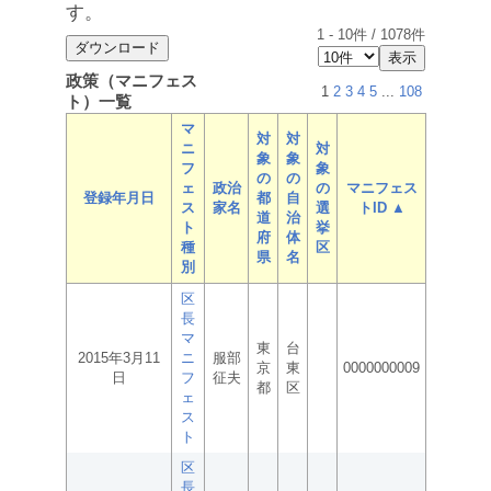
す。
1
-
10
件 /
1078
件
政策（マニフェス
1
2
3
4
5
...
108
ト）一覧
マ
対
対
ニ
対
象
象
フ
象
の
の
ェ
政治
の
マニフェス
登録年月日
都
自
ス
家名
選
トID ▲
道
治
ト
挙
府
体
種
区
県
名
別
区
長
マ
東
台
2015年3月11
ニ
服部
京
東
0000000009
日
フ
征夫
都
区
ェ
ス
ト
区
長