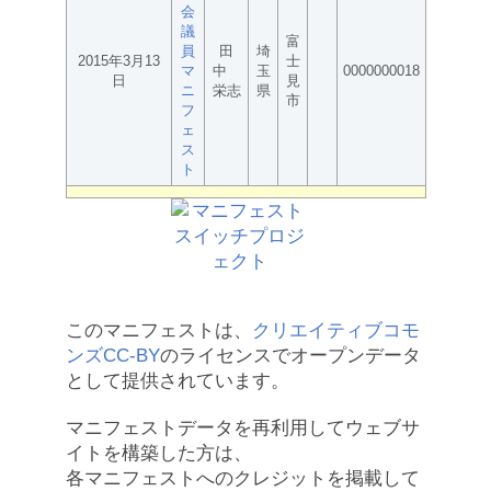
会
議
富
員
田
埼
2015年3月13
士
マ
中
玉
0000000018
日
見
ニ
栄志
県
市
フ
ェ
ス
ト
このマニフェストは、
クリエイティブコモ
ンズCC-BY
のライセンスでオープンデータ
として提供されています。
マニフェストデータを再利用してウェブサ
イトを構築した方は、
各マニフェストへのクレジットを掲載して