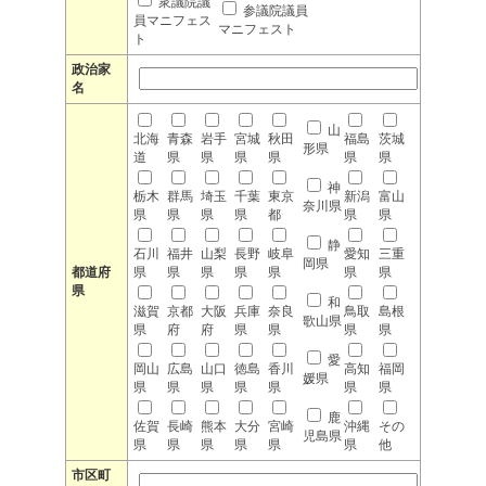
衆議院議
参議院議員
員マニフェス
マニフェスト
ト
政治家
名
山
北海
青森
岩手
宮城
秋田
福島
茨城
形県
道
県
県
県
県
県
県
神
栃木
群馬
埼玉
千葉
東京
新潟
富山
奈川県
県
県
県
県
都
県
県
静
石川
福井
山梨
長野
岐阜
愛知
三重
岡県
都道府
県
県
県
県
県
県
県
県
和
滋賀
京都
大阪
兵庫
奈良
鳥取
島根
歌山県
県
府
府
県
県
県
県
愛
岡山
広島
山口
徳島
香川
高知
福岡
媛県
県
県
県
県
県
県
県
鹿
佐賀
長崎
熊本
大分
宮崎
沖縄
その
児島県
県
県
県
県
県
県
他
市区町