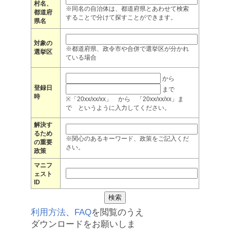
村名、
※同名の自治体は、都道府県とあわせて検索
都道府
することで分けて探すことができます。
県名
対象の
※都道府県、政令市や合併で選挙区が分かれ
選挙区
ている場合
から
登録日
まで
時
※「20xx/xx/xx」 から 「20xx/xx/xx」ま
で というように入力してください。
解決す
るため
※関心のあるキーワード、政策をご記入くだ
の重要
さい。
政策
マニフ
ェスト
ID
利用方法
、
FAQ
を閲覧のうえ
ダウンロードをお願いしま