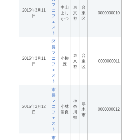
マ
中山
東
台
2015年3月11
ニ
よし
京
東
0000000010
日
フ
かつ
都
区
ェ
ス
ト
区
長
マ
東
台
2015年3月11
ニ
小柳
京
東
0000000011
日
フ
茂
都
区
ェ
ス
ト
市
長
マ
神
厚
2015年3月12
ニ
小林
奈
木
0000000012
日
フ
常良
川
市
ェ
県
ス
ト
市