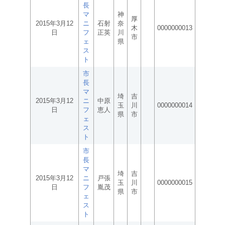
長
マ
神
厚
2015年3月12
ニ
石射
奈
木
0000000013
日
フ
正英
川
市
ェ
県
ス
ト
市
長
マ
埼
吉
2015年3月12
ニ
中原
玉
川
0000000014
日
フ
恵人
県
市
ェ
ス
ト
市
長
マ
埼
吉
2015年3月12
ニ
戸張
玉
川
0000000015
日
フ
胤茂
県
市
ェ
ス
ト