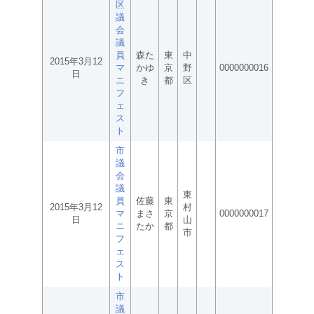
区
議
会
議
員
森た
東
中
2015年3月12
マ
かゆ
京
野
0000000016
日
ニ
き
都
区
フ
ェ
ス
ト
市
議
会
議
東
員
佐藤
東
2015年3月12
村
マ
まさ
京
0000000017
日
山
ニ
たか
都
市
フ
ェ
ス
ト
市
議