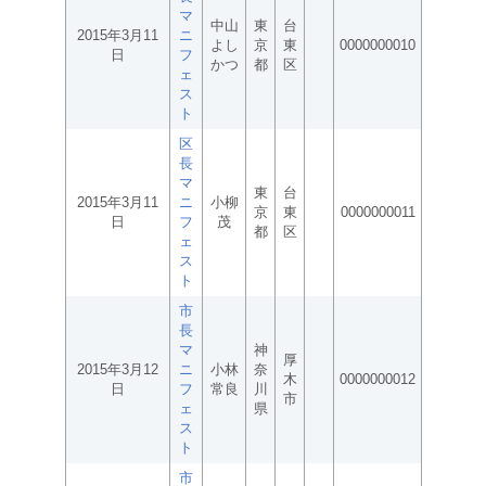
マ
中山
東
台
2015年3月11
ニ
よし
京
東
0000000010
日
フ
かつ
都
区
ェ
ス
ト
区
長
マ
東
台
2015年3月11
ニ
小柳
京
東
0000000011
日
フ
茂
都
区
ェ
ス
ト
市
長
マ
神
厚
2015年3月12
ニ
小林
奈
木
0000000012
日
フ
常良
川
市
ェ
県
ス
ト
市