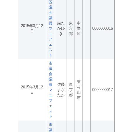
区
議
会
議
員
森た
東
中
2015年3月12
マ
かゆ
京
野
0000000016
日
ニ
き
都
区
フ
ェ
ス
ト
市
議
会
議
東
員
佐藤
東
2015年3月12
村
マ
まさ
京
0000000017
日
山
ニ
たか
都
市
フ
ェ
ス
ト
市
議