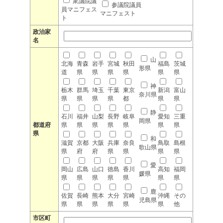
衆議院議
参議院議員
員マニフェス
マニフェスト
ト
政治家
名
山
北海
青森
岩手
宮城
秋田
福島
茨城
形県
道
県
県
県
県
県
県
神
栃木
群馬
埼玉
千葉
東京
新潟
富山
奈川県
県
県
県
県
都
県
県
静
石川
福井
山梨
長野
岐阜
愛知
三重
岡県
都道府
県
県
県
県
県
県
県
県
和
滋賀
京都
大阪
兵庫
奈良
鳥取
島根
歌山県
県
府
府
県
県
県
県
愛
岡山
広島
山口
徳島
香川
高知
福岡
媛県
県
県
県
県
県
県
県
鹿
佐賀
長崎
熊本
大分
宮崎
沖縄
その
児島県
県
県
県
県
県
県
他
市区町