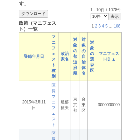
す。
1
-
10
件 /
1078
件
政策（マニフェス
1
2
3
4
5
...
108
ト）一覧
マ
対
対
ニ
対
象
象
フ
象
の
の
ェ
政治
の
マニフェス
登録年月日
都
自
ス
家名
選
トID ▲
道
治
ト
挙
府
体
種
区
県
名
別
区
長
マ
東
台
2015年3月11
ニ
服部
京
東
0000000009
日
フ
征夫
都
区
ェ
ス
ト
区
長