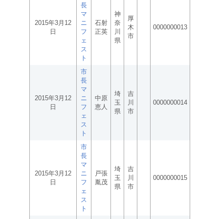
長
マ
神
厚
2015年3月12
ニ
石射
奈
木
0000000013
日
フ
正英
川
市
ェ
県
ス
ト
市
長
マ
埼
吉
2015年3月12
ニ
中原
玉
川
0000000014
日
フ
恵人
県
市
ェ
ス
ト
市
長
マ
埼
吉
2015年3月12
ニ
戸張
玉
川
0000000015
日
フ
胤茂
県
市
ェ
ス
ト