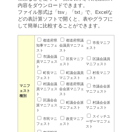
内容をダウンロードできます。
ファイル形式は「tsv」「txt」で、Excelな
どの表計算ソフトで開くと、表やグラフに
して簡単に比較することができます。
都道府県
都道府県議
市長マニフ
知事マニフェ
会議員マニフェ
ェスト
スト
スト
市議会議
区長マニフ
区議会議員
員マニフェス
ェスト
マニフェスト
ト
町長マニ
町議会議員
村長マニフ
フェスト
マニフェスト
ェスト
村議会議
都道府県議
マニフ
市議会会派
員マニフェス
会会派マニフェ
ェスト
マニフェスト
ト
スト
種別
区議会会
町議会会派
村議会会派
派マニフェス
マニフェスト
マニフェスト
ト
スイッチユ
市民マニ
政党マニフ
ーザーマニフェ
フェスト
ェスト
スト