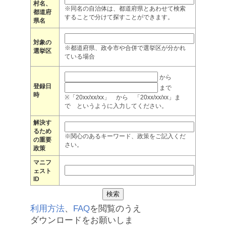
村名、
※同名の自治体は、都道府県とあわせて検索
都道府
することで分けて探すことができます。
県名
対象の
※都道府県、政令市や合併で選挙区が分かれ
選挙区
ている場合
から
登録日
まで
時
※「20xx/xx/xx」 から 「20xx/xx/xx」ま
で というように入力してください。
解決す
るため
※関心のあるキーワード、政策をご記入くだ
の重要
さい。
政策
マニフ
ェスト
ID
利用方法
、
FAQ
を閲覧のうえ
ダウンロードをお願いしま