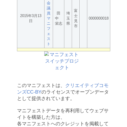
会
議
富
員
田
埼
2015年3月13
士
マ
中
玉
0000000018
日
見
ニ
栄志
県
市
フ
ェ
ス
ト
このマニフェストは、
クリエイティブコモ
ンズCC-BY
のライセンスでオープンデータ
として提供されています。
マニフェストデータを再利用してウェブサ
イトを構築した方は、
各マニフェストへのクレジットを掲載して