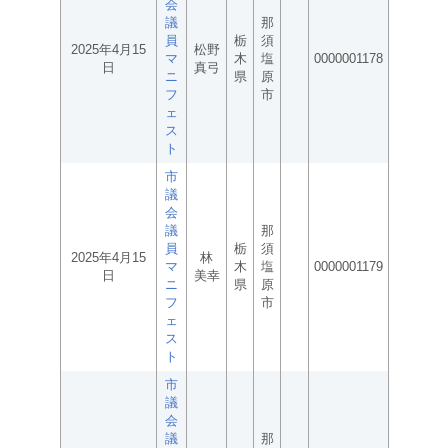
会
議
那
員
栃
須
2025年4月15
松野
マ
木
塩
0000001178
日
真弓
ニ
県
原
フ
市
ェ
ス
ト
市
議
会
議
那
員
栃
須
2025年4月15
林
マ
木
塩
0000001179
日
美幸
ニ
県
原
フ
市
ェ
ス
ト
市
議
会
議
那