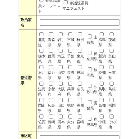
衆議院議
参議院議員
員マニフェス
マニフェスト
ト
政治家
名
山
北海
青森
岩手
宮城
秋田
福島
茨城
形県
道
県
県
県
県
県
県
神
栃木
群馬
埼玉
千葉
東京
新潟
富山
奈川県
県
県
県
県
都
県
県
静
石川
福井
山梨
長野
岐阜
愛知
三重
岡県
都道府
県
県
県
県
県
県
県
県
和
滋賀
京都
大阪
兵庫
奈良
鳥取
島根
歌山県
県
府
府
県
県
県
県
愛
岡山
広島
山口
徳島
香川
高知
福岡
媛県
県
県
県
県
県
県
県
鹿
佐賀
長崎
熊本
大分
宮崎
沖縄
その
児島県
県
県
県
県
県
県
他
市区町