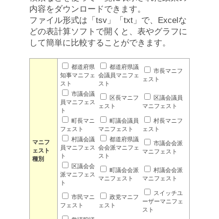
内容をダウンロードできます。
ファイル形式は「tsv」「txt」で、Excelな
どの表計算ソフトで開くと、表やグラフに
して簡単に比較することができます。
都道府県
都道府県議
市長マニフ
知事マニフェ
会議員マニフェ
ェスト
スト
スト
市議会議
区長マニフ
区議会議員
員マニフェス
ェスト
マニフェスト
ト
町長マニ
町議会議員
村長マニフ
フェスト
マニフェスト
ェスト
村議会議
都道府県議
マニフ
市議会会派
員マニフェス
会会派マニフェ
ェスト
マニフェスト
ト
スト
種別
区議会会
町議会会派
村議会会派
派マニフェス
マニフェスト
マニフェスト
ト
スイッチユ
市民マニ
政党マニフ
ーザーマニフェ
フェスト
ェスト
スト