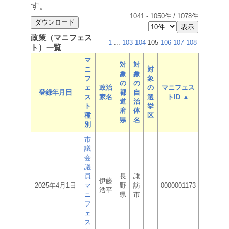
す。
1041
-
1050
件 /
1078
件
政策（マニフェス
1
...
103
104
105
106
107
108
ト）一覧
マ
対
対
ニ
対
象
象
フ
象
の
の
ェ
政治
の
マニフェス
登録年月日
都
自
ス
家名
選
トID ▲
道
治
ト
挙
府
体
種
区
県
名
別
市
議
会
議
員
長
諏
伊藤
2025年4月1日
マ
野
訪
0000001173
浩平
ニ
県
市
フ
ェ
ス