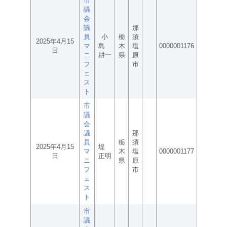
市
議
会
議
那
員
小
栃
須
2025年4月15
マ
島
木
塩
0000001176
日
ニ
耕一
県
原
フ
市
ェ
ス
ト
市
議
会
議
那
員
栃
須
2025年4月15
堤
マ
木
塩
0000001177
日
正明
ニ
県
原
フ
市
ェ
ス
ト
市
議