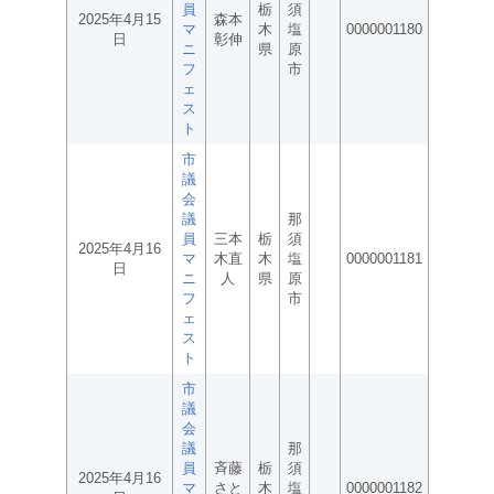
員
栃
須
2025年4月15
森本
マ
木
塩
0000001180
日
彰伸
ニ
県
原
フ
市
ェ
ス
ト
市
議
会
議
那
員
三本
栃
須
2025年4月16
マ
木直
木
塩
0000001181
日
ニ
人
県
原
フ
市
ェ
ス
ト
市
議
会
議
那
員
斉藤
栃
須
2025年4月16
マ
さと
木
塩
0000001182