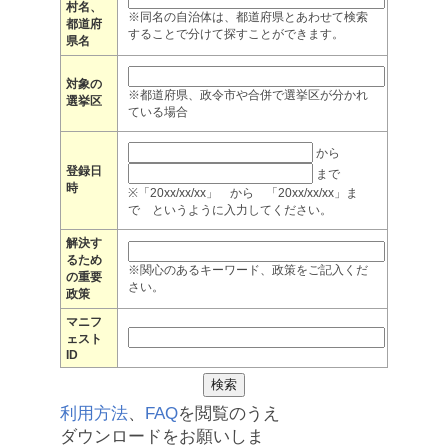
村名、
※同名の自治体は、都道府県とあわせて検索
都道府
することで分けて探すことができます。
県名
対象の
※都道府県、政令市や合併で選挙区が分かれ
選挙区
ている場合
から
登録日
まで
時
※「20xx/xx/xx」 から 「20xx/xx/xx」ま
で というように入力してください。
解決す
るため
※関心のあるキーワード、政策をご記入くだ
の重要
さい。
政策
マニフ
ェスト
ID
利用方法
、
FAQ
を閲覧のうえ
ダウンロードをお願いしま