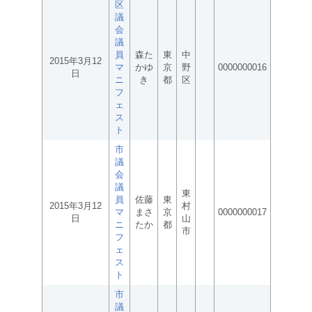
区
議
会
議
員
森た
東
中
2015年3月12
マ
かゆ
京
野
0000000016
日
ニ
き
都
区
フ
ェ
ス
ト
市
議
会
議
東
員
佐藤
東
2015年3月12
村
マ
まさ
京
0000000017
日
山
ニ
たか
都
市
フ
ェ
ス
ト
市
議