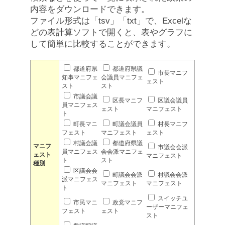
内容をダウンロードできます。
ファイル形式は「tsv」「txt」で、Excelな
どの表計算ソフトで開くと、表やグラフに
して簡単に比較することができます。
都道府県
都道府県議
市長マニフ
知事マニフェ
会議員マニフェ
ェスト
スト
スト
市議会議
区長マニフ
区議会議員
員マニフェス
ェスト
マニフェスト
ト
町長マニ
町議会議員
村長マニフ
フェスト
マニフェスト
ェスト
村議会議
都道府県議
マニフ
市議会会派
員マニフェス
会会派マニフェ
ェスト
マニフェスト
ト
スト
種別
区議会会
町議会会派
村議会会派
派マニフェス
マニフェスト
マニフェスト
ト
スイッチユ
市民マニ
政党マニフ
ーザーマニフェ
フェスト
ェスト
スト