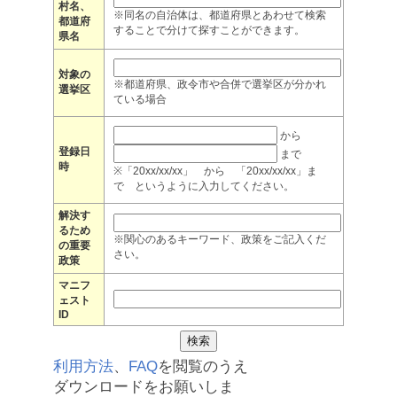
村名、
※同名の自治体は、都道府県とあわせて検索
都道府
することで分けて探すことができます。
県名
対象の
※都道府県、政令市や合併で選挙区が分かれ
選挙区
ている場合
から
登録日
まで
時
※「20xx/xx/xx」 から 「20xx/xx/xx」ま
で というように入力してください。
解決す
るため
※関心のあるキーワード、政策をご記入くだ
の重要
さい。
政策
マニフ
ェスト
ID
利用方法
、
FAQ
を閲覧のうえ
ダウンロードをお願いしま