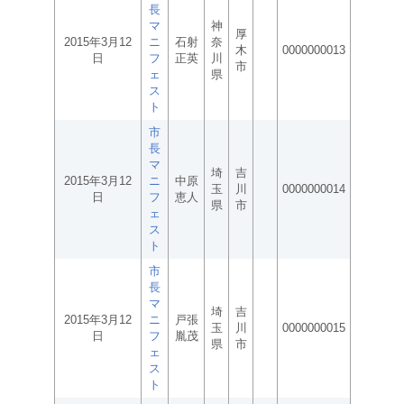
長
マ
神
厚
2015年3月12
ニ
石射
奈
木
0000000013
日
フ
正英
川
市
ェ
県
ス
ト
市
長
マ
埼
吉
2015年3月12
ニ
中原
玉
川
0000000014
日
フ
恵人
県
市
ェ
ス
ト
市
長
マ
埼
吉
2015年3月12
ニ
戸張
玉
川
0000000015
日
フ
胤茂
県
市
ェ
ス
ト