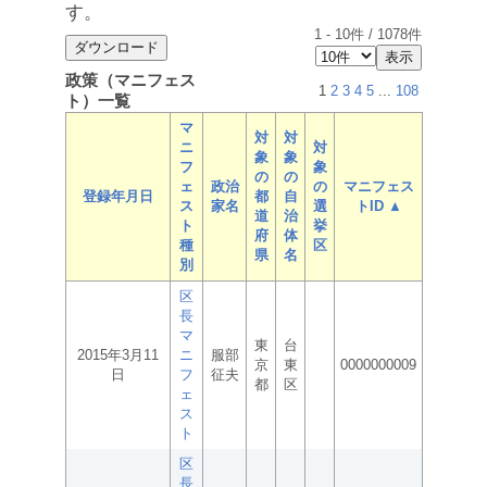
す。
1
-
10
件 /
1078
件
政策（マニフェス
1
2
3
4
5
...
108
ト）一覧
マ
対
対
ニ
対
象
象
フ
象
の
の
ェ
政治
の
マニフェス
登録年月日
都
自
ス
家名
選
トID ▲
道
治
ト
挙
府
体
種
区
県
名
別
区
長
マ
東
台
2015年3月11
ニ
服部
京
東
0000000009
日
フ
征夫
都
区
ェ
ス
ト
区
長