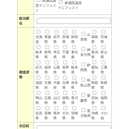
衆議院議
参議院議員
員マニフェス
マニフェスト
ト
政治家
名
山
北海
青森
岩手
宮城
秋田
福島
茨城
形県
道
県
県
県
県
県
県
神
栃木
群馬
埼玉
千葉
東京
新潟
富山
奈川県
県
県
県
県
都
県
県
静
石川
福井
山梨
長野
岐阜
愛知
三重
岡県
都道府
県
県
県
県
県
県
県
県
和
滋賀
京都
大阪
兵庫
奈良
鳥取
島根
歌山県
県
府
府
県
県
県
県
愛
岡山
広島
山口
徳島
香川
高知
福岡
媛県
県
県
県
県
県
県
県
鹿
佐賀
長崎
熊本
大分
宮崎
沖縄
その
児島県
県
県
県
県
県
県
他
市区町