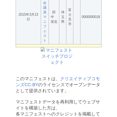
会
議
富
員
田
埼
2015年3月13
士
マ
中
玉
0000000018
日
見
ニ
栄志
県
市
フ
ェ
ス
ト
このマニフェストは、
クリエイティブコモ
ンズCC-BY
のライセンスでオープンデータ
として提供されています。
マニフェストデータを再利用してウェブサ
イトを構築した方は、
各マニフェストへのクレジットを掲載して