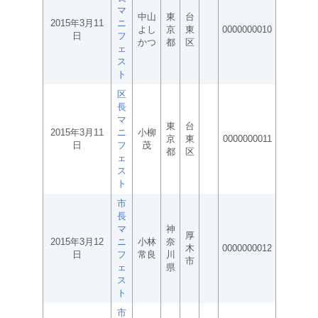
マ
中山
東
台
2015年3月11
ニ
よし
京
東
0000000010
日
フ
かつ
都
区
ェ
ス
ト
区
長
マ
東
台
2015年3月11
ニ
小柳
京
東
0000000011
日
フ
茂
都
区
ェ
ス
ト
市
長
マ
神
厚
2015年3月12
ニ
小林
奈
木
0000000012
日
フ
常良
川
市
ェ
県
ス
ト
市