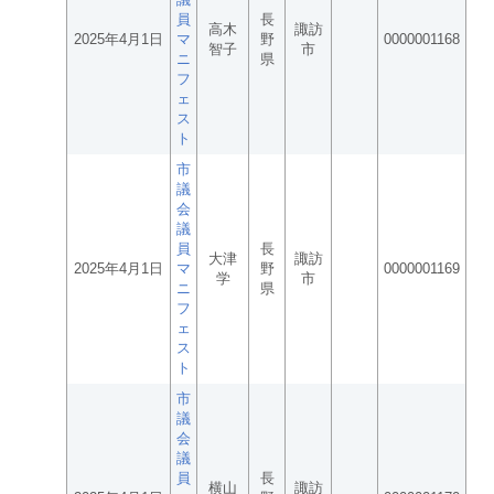
員
長
高木
諏訪
2025年4月1日
マ
野
0000001168
智子
市
ニ
県
フ
ェ
ス
ト
市
議
会
議
員
長
大津
諏訪
2025年4月1日
マ
野
0000001169
学
市
ニ
県
フ
ェ
ス
ト
市
議
会
議
員
長
横山
諏訪