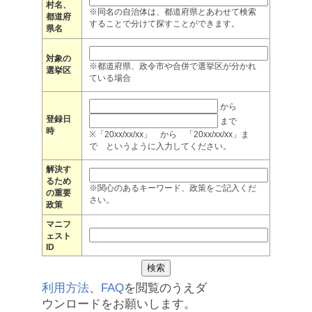
村名、
※同名の自治体は、都道府県とあわせて検索
都道府
することで分けて探すことができます。
県名
対象の
※都道府県、政令市や合併で選挙区が分かれ
選挙区
ている場合
から
登録日
まで
時
※「20xx/xx/xx」 から 「20xx/xx/xx」ま
で というように入力してください。
解決す
るため
※関心のあるキーワード、政策をご記入くだ
の重要
さい。
政策
マニフ
ェスト
ID
利用方法
、
FAQ
を閲覧のうえダ
ウンロードをお願いします。