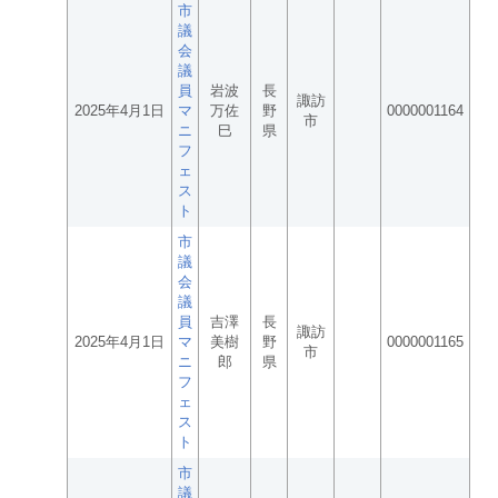
市
議
会
議
員
岩波
長
諏訪
2025年4月1日
マ
万佐
野
0000001164
市
ニ
巳
県
フ
ェ
ス
ト
市
議
会
議
員
吉澤
長
諏訪
2025年4月1日
マ
美樹
野
0000001165
市
ニ
郎
県
フ
ェ
ス
ト
市
議