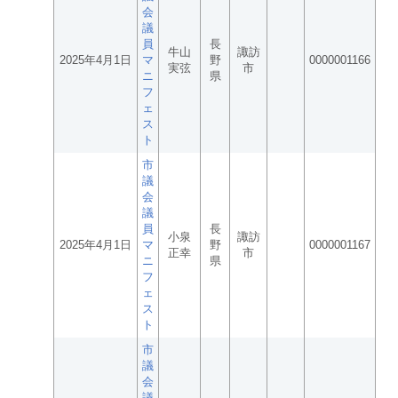
会
議
員
長
牛山
諏訪
2025年4月1日
マ
野
0000001166
実弦
市
ニ
県
フ
ェ
ス
ト
市
議
会
議
員
長
小泉
諏訪
2025年4月1日
マ
野
0000001167
正幸
市
ニ
県
フ
ェ
ス
ト
市
議
会
議