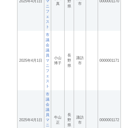
2025年4月1日
マ
野
0000001170
真
市
ニ
県
フ
ェ
ス
ト
市
議
会
議
員
長
小山
諏訪
2025年4月1日
マ
野
0000001171
博子
市
ニ
県
フ
ェ
ス
ト
市
議
会
議
員
長
牛山
諏訪
2025年4月1日
マ
野
0000001172
正
市
ニ
県