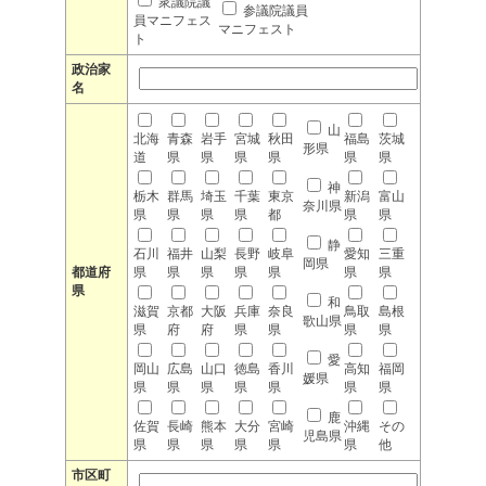
衆議院議
参議院議員
員マニフェス
マニフェスト
ト
政治家
名
山
北海
青森
岩手
宮城
秋田
福島
茨城
形県
道
県
県
県
県
県
県
神
栃木
群馬
埼玉
千葉
東京
新潟
富山
奈川県
県
県
県
県
都
県
県
静
石川
福井
山梨
長野
岐阜
愛知
三重
岡県
都道府
県
県
県
県
県
県
県
県
和
滋賀
京都
大阪
兵庫
奈良
鳥取
島根
歌山県
県
府
府
県
県
県
県
愛
岡山
広島
山口
徳島
香川
高知
福岡
媛県
県
県
県
県
県
県
県
鹿
佐賀
長崎
熊本
大分
宮崎
沖縄
その
児島県
県
県
県
県
県
県
他
市区町