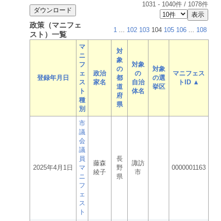
1031
-
1040
件 /
1078
件
政策（マニフェ
1
...
102
103
104
105
106
...
108
スト）一覧
マ
対
ニ
象
フ
対象
の
対象
ェ
政治
の
マニフェス
登録年月日
都
の選
ス
家名
自治
トID ▲
道
挙区
ト
体名
府
種
県
別
市
議
会
議
員
長
藤森
諏訪
2025年4月1日
マ
野
0000001163
綾子
市
ニ
県
フ
ェ
ス
ト