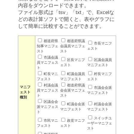
内容をダウンロードできます。
ファイル形式は「tsv」「txt」で、Excelな
どの表計算ソフトで開くと、表やグラフに
して簡単に比較することができます。
都道府県
都道府県議
市長マニフ
知事マニフェ
会議員マニフェ
ェスト
スト
スト
市議会議
区長マニフ
区議会議員
員マニフェス
ェスト
マニフェスト
ト
町長マニ
町議会議員
村長マニフ
フェスト
マニフェスト
ェスト
村議会議
都道府県議
マニフ
市議会会派
員マニフェス
会会派マニフェ
ェスト
マニフェスト
ト
スト
種別
区議会会
町議会会派
村議会会派
派マニフェス
マニフェスト
マニフェスト
ト
スイッチユ
市民マニ
政党マニフ
ーザーマニフェ
フェスト
ェスト
スト