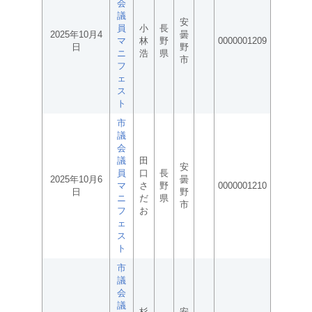
会
議
安
員
小
長
2025年10月4
曇
マ
林
野
0000001209
日
野
ニ
浩
県
市
フ
ェ
ス
ト
市
議
会
議
田
安
員
口
長
2025年10月6
曇
マ
さ
野
0000001210
日
野
ニ
だ
県
市
フ
お
ェ
ス
ト
市
議
会
議
杉
安