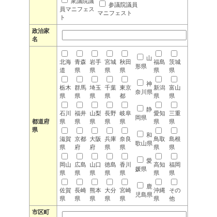
衆議院議
参議院議員
員マニフェス
マニフェスト
ト
政治家
名
山
北海
青森
岩手
宮城
秋田
福島
茨城
形県
道
県
県
県
県
県
県
神
栃木
群馬
埼玉
千葉
東京
新潟
富山
奈川県
県
県
県
県
都
県
県
静
石川
福井
山梨
長野
岐阜
愛知
三重
岡県
都道府
県
県
県
県
県
県
県
県
和
滋賀
京都
大阪
兵庫
奈良
鳥取
島根
歌山県
県
府
府
県
県
県
県
愛
岡山
広島
山口
徳島
香川
高知
福岡
媛県
県
県
県
県
県
県
県
鹿
佐賀
長崎
熊本
大分
宮崎
沖縄
その
児島県
県
県
県
県
県
県
他
市区町