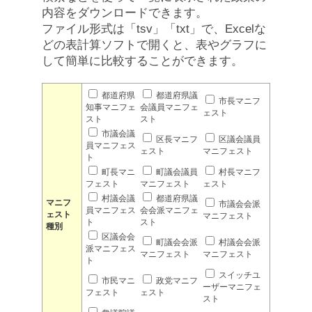
内容をダウンロードできます。
ファイル形式は「tsv」「txt」で、Excelな
どの表計算ソフトで開くと、表やグラフに
して簡単に比較することができます。
都道府県
都道府県議
市長マニフ
知事マニフェ
会議員マニフェ
ェスト
スト
スト
市議会議
区長マニフ
区議会議員
員マニフェス
ェスト
マニフェスト
ト
町長マニ
町議会議員
村長マニフ
フェスト
マニフェスト
ェスト
村議会議
都道府県議
マニフ
市議会会派
員マニフェス
会会派マニフェ
ェスト
マニフェスト
ト
スト
種別
区議会会
町議会会派
村議会会派
派マニフェス
マニフェスト
マニフェスト
ト
スイッチユ
市民マニ
政党マニフ
ーザーマニフェ
フェスト
ェスト
スト