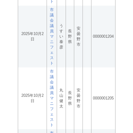
ト
市
議
会
議
う
安
員
す
長
2025年10月2
曇
マ
い
野
0000001204
日
野
ニ
泰
県
市
フ
彦
ェ
ス
ト
市
議
会
議
丸
安
員
長
2025年10月2
山
曇
マ
野
0000001205
日
健
野
ニ
県
太
市
フ
ェ
ス
ト