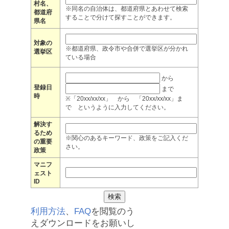
村名、
※同名の自治体は、都道府県とあわせて検索
都道府
することで分けて探すことができます。
県名
対象の
※都道府県、政令市や合併で選挙区が分かれ
選挙区
ている場合
から
登録日
まで
時
※「20xx/xx/xx」 から 「20xx/xx/xx」ま
で というように入力してください。
解決す
るため
※関心のあるキーワード、政策をご記入くだ
の重要
さい。
政策
マニフ
ェスト
ID
利用方法
、
FAQ
を閲覧のう
えダウンロードをお願いし