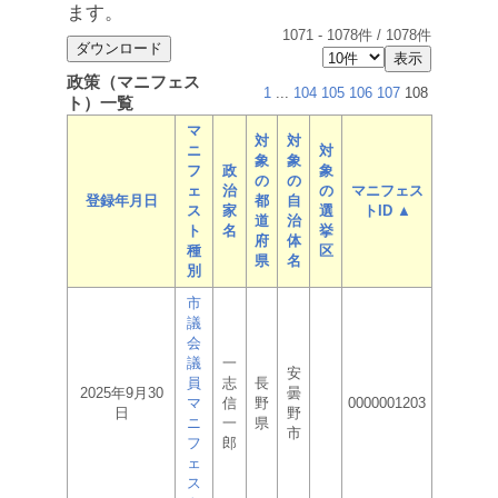
ます。
1071
-
1078
件 /
1078
件
政策（マニフェス
1
...
104
105
106
107
108
ト）一覧
マ
対
対
ニ
対
象
象
フ
政
象
の
の
ェ
治
の
マニフェス
登録年月日
都
自
ス
家
選
トID ▲
道
治
ト
名
挙
府
体
種
区
県
名
別
市
議
会
議
一
安
員
志
長
2025年9月30
曇
マ
信
野
0000001203
日
野
ニ
一
県
市
フ
郎
ェ
ス