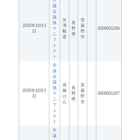
市
議
会
議
矢
安
員
長
2025年10月3
澤
曇
マ
野
0000001206
日
毅
野
ニ
県
彦
市
フ
ェ
ス
ト
市
議
会
議
高
安
員
長
2025年10月3
橋
曇
マ
野
0000001207
日
け
野
ニ
県
ん
市
フ
ェ
ス
ト
市
議