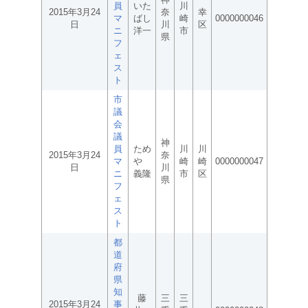
員
いた
川
2015年3月24
奈
幸
マ
ばし
崎
0000000046
日
川
区
ニ
洋一
市
県
フ
ェ
ス
ト
市
議
会
議
神
員
ため
川
川
2015年3月24
奈
マ
や
崎
崎
0000000047
日
川
ニ
義隆
市
区
県
フ
ェ
ス
ト
都
道
府
県
知
藤
三
三
2015年3月24
事