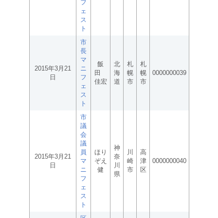
フ
ェ
ス
ト
市
長
マ
飯
北
札
札
2015年3月21
ニ
田
海
幌
幌
0000000039
日
フ
佳宏
道
市
市
ェ
ス
ト
市
議
会
議
神
員
ほり
川
高
2015年3月21
奈
マ
ぞえ
崎
津
0000000040
日
川
ニ
健
市
区
県
フ
ェ
ス
ト