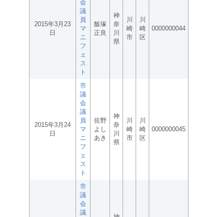
会
議
神
員
川
川
2015年3月23
飯塚
奈
マ
崎
崎
0000000044
日
正良
川
ニ
市
区
県
フ
ェ
ス
ト
市
議
会
議
神
員
佐野
川
川
2015年3月24
奈
マ
よし
崎
崎
0000000045
日
川
ニ
あき
市
区
県
フ
ェ
ス
ト
市
議
会
議
神