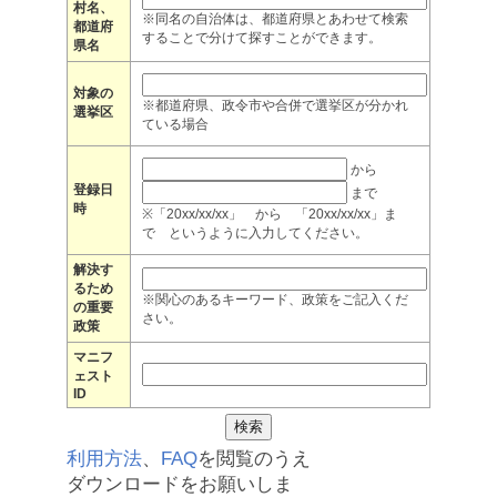
村名、
※同名の自治体は、都道府県とあわせて検索
都道府
することで分けて探すことができます。
県名
対象の
※都道府県、政令市や合併で選挙区が分かれ
選挙区
ている場合
から
登録日
まで
時
※「20xx/xx/xx」 から 「20xx/xx/xx」ま
で というように入力してください。
解決す
るため
※関心のあるキーワード、政策をご記入くだ
の重要
さい。
政策
マニフ
ェスト
ID
利用方法
、
FAQ
を閲覧のうえ
ダウンロードをお願いしま