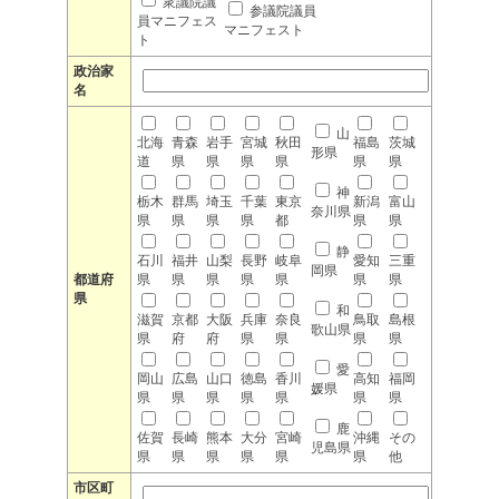
衆議院議
参議院議員
員マニフェス
マニフェスト
ト
政治家
名
山
北海
青森
岩手
宮城
秋田
福島
茨城
形県
道
県
県
県
県
県
県
神
栃木
群馬
埼玉
千葉
東京
新潟
富山
奈川県
県
県
県
県
都
県
県
静
石川
福井
山梨
長野
岐阜
愛知
三重
岡県
都道府
県
県
県
県
県
県
県
県
和
滋賀
京都
大阪
兵庫
奈良
鳥取
島根
歌山県
県
府
府
県
県
県
県
愛
岡山
広島
山口
徳島
香川
高知
福岡
媛県
県
県
県
県
県
県
県
鹿
佐賀
長崎
熊本
大分
宮崎
沖縄
その
児島県
県
県
県
県
県
県
他
市区町