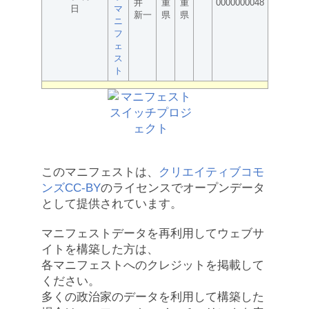
井
重
重
0000000048
日
マ
新一
県
県
ニ
フ
ェ
ス
ト
このマニフェストは、
クリエイティブコモ
ンズCC-BY
のライセンスでオープンデータ
として提供されています。
マニフェストデータを再利用してウェブサ
イトを構築した方は、
各マニフェストへのクレジットを掲載して
ください。
多くの政治家のデータを利用して構築した