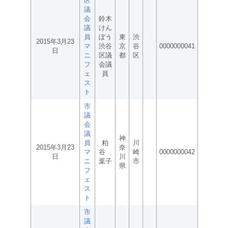
区
議
会
鈴木
議
けん
員
ぽう
東
渋
2015年3月23
マ
渋谷
京
谷
0000000041
日
ニ
区議
都
区
フ
会議
ェ
員
ス
ト
市
議
会
議
神
員
粕
川
2015年3月23
奈
マ
谷
崎
0000000042
日
川
ニ
葉子
市
県
フ
ェ
ス
ト
市
議