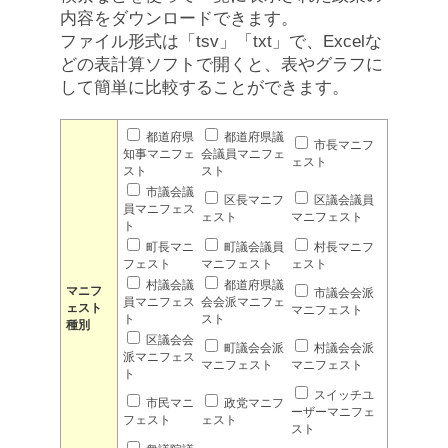
内容をダウンロードできます。
ファイル形式は「tsv」「txt」で、Excelな
どの表計算ソフトで開くと、表やグラフに
して簡単に比較することができます。
都道府県
都道府県議
市長マニフ
知事マニフェ
会議員マニフェ
ェスト
スト
スト
市議会議
区長マニフ
区議会議員
員マニフェス
ェスト
マニフェスト
ト
町長マニ
町議会議員
村長マニフ
フェスト
マニフェスト
ェスト
村議会議
都道府県議
マニフ
市議会会派
員マニフェス
会会派マニフェ
ェスト
マニフェスト
ト
スト
種別
区議会会
町議会会派
村議会会派
派マニフェス
マニフェスト
マニフェスト
ト
スイッチユ
市民マニ
政党マニフ
ーザーマニフェ
フェスト
ェスト
スト