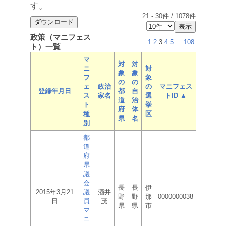
す。
21
-
30
件 /
1078
件
政策（マニフェス
1
2
3
4
5
...
108
ト）一覧
マ
対
対
ニ
対
象
象
フ
象
の
の
ェ
政治
の
マニフェス
登録年月日
都
自
ス
家名
選
トID ▲
道
治
ト
挙
府
体
種
区
県
名
別
都
道
府
県
議
会
長
長
伊
2015年3月21
議
酒井
野
野
那
0000000038
日
員
茂
県
県
市
マ
ニ