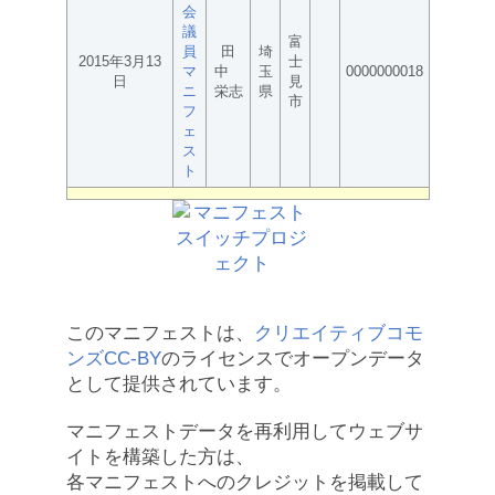
会
議
富
員
田
埼
2015年3月13
士
マ
中
玉
0000000018
日
見
ニ
栄志
県
市
フ
ェ
ス
ト
このマニフェストは、
クリエイティブコモ
ンズCC-BY
のライセンスでオープンデータ
として提供されています。
マニフェストデータを再利用してウェブサ
イトを構築した方は、
各マニフェストへのクレジットを掲載して