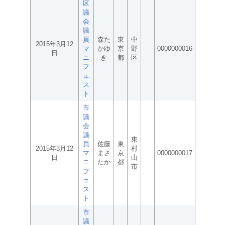
区
議
会
議
員
森た
東
中
2015年3月12
マ
かゆ
京
野
0000000016
日
ニ
き
都
区
フ
ェ
ス
ト
市
議
会
議
東
員
佐藤
東
2015年3月12
村
マ
まさ
京
0000000017
日
山
ニ
たか
都
市
フ
ェ
ス
ト
市
議