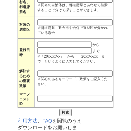
村名、
※同名の自治体は、都道府県とあわせて検索
都道府
することで分けて探すことができます。
県名
対象の
※都道府県、政令市や合併で選挙区が分かれ
選挙区
ている場合
から
登録日
まで
時
※「20xx/xx/xx」 から 「20xx/xx/xx」ま
で というように入力してください。
解決す
るため
※関心のあるキーワード、政策をご記入くだ
の重要
さい。
政策
マニフ
ェスト
ID
利用方法
、
FAQ
を閲覧のうえ
ダウンロードをお願いしま