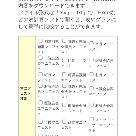
内容をダウンロードできます。
ファイル形式は「tsv」「txt」で、Excelな
どの表計算ソフトで開くと、表やグラフに
して簡単に比較することができます。
都道府県
都道府県議
市長マニフ
知事マニフェ
会議員マニフェ
ェスト
スト
スト
市議会議
区長マニフ
区議会議員
員マニフェス
ェスト
マニフェスト
ト
町長マニ
町議会議員
村長マニフ
フェスト
マニフェスト
ェスト
村議会議
都道府県議
マニフ
市議会会派
員マニフェス
会会派マニフェ
ェスト
マニフェスト
ト
スト
種別
区議会会
町議会会派
村議会会派
派マニフェス
マニフェスト
マニフェスト
ト
スイッチユ
市民マニ
政党マニフ
ーザーマニフェ
フェスト
ェスト
スト