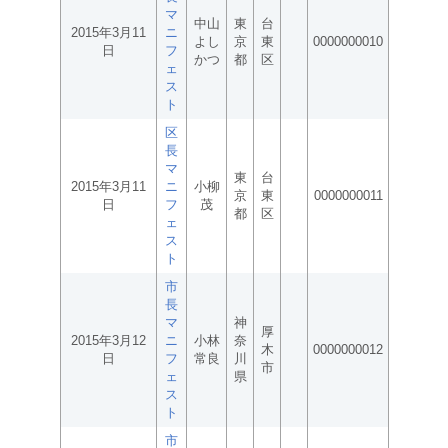
マ
中山
東
台
2015年3月11
ニ
よし
京
東
0000000010
日
フ
かつ
都
区
ェ
ス
ト
区
長
マ
東
台
2015年3月11
ニ
小柳
京
東
0000000011
日
フ
茂
都
区
ェ
ス
ト
市
長
マ
神
厚
2015年3月12
ニ
小林
奈
木
0000000012
日
フ
常良
川
市
ェ
県
ス
ト
市