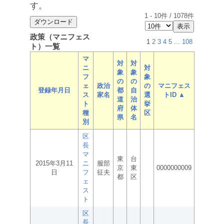
す。
1
-
10
件 /
1078
件
政策（マニフェス
1
2
3
4
5
...
108
ト）一覧
マ
対
対
ニ
対
象
象
フ
象
の
の
ェ
政治
の
マニフェス
登録年月日
都
自
ス
家名
選
トID ▲
道
治
ト
挙
府
体
種
区
県
名
別
区
長
マ
東
台
2015年3月11
ニ
服部
京
東
0000000009
日
フ
征夫
都
区
ェ
ス
ト
区
長