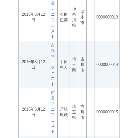
長
マ
神
厚
2015年3月12
ニ
石射
奈
木
0000000013
日
フ
正英
川
市
ェ
県
ス
ト
市
長
マ
埼
吉
2015年3月12
ニ
中原
玉
川
0000000014
日
フ
恵人
県
市
ェ
ス
ト
市
長
マ
埼
吉
2015年3月12
ニ
戸張
玉
川
0000000015
日
フ
胤茂
県
市
ェ
ス
ト