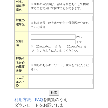
村名、
※同名の自治体は、都道府県とあわせて検索
都道府
することで分けて探すことができます。
県名
対象の
※都道府県、政令市や合併で選挙区が分かれ
選挙区
ている場合
から
登録日
まで
時
※「20xx/xx/xx」 から 「20xx/xx/xx」ま
で というように入力してください。
解決す
るため
※関心のあるキーワード、政策をご記入くだ
の重要
さい。
政策
マニフ
ェスト
ID
利用方法
、
FAQ
を閲覧のうえ
ダウンロードをお願いしま