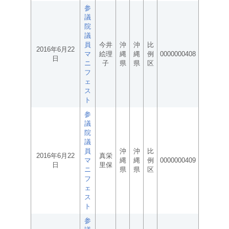
参
議
院
議
員
今井
沖
沖
比
2016年6月22
マ
絵理
縄
縄
例
0000000408
日
ニ
子
県
県
区
フ
ェ
ス
ト
参
議
院
議
員
沖
沖
比
2016年6月22
真栄
マ
縄
縄
例
0000000409
日
里保
ニ
県
県
区
フ
ェ
ス
ト
参