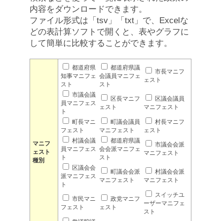
内容をダウンロードできます。
ファイル形式は「tsv」「txt」で、Excelな
どの表計算ソフトで開くと、表やグラフに
して簡単に比較することができます。
都道府県
都道府県議
市長マニフ
知事マニフェ
会議員マニフェ
ェスト
スト
スト
市議会議
区長マニフ
区議会議員
員マニフェス
ェスト
マニフェスト
ト
町長マニ
町議会議員
村長マニフ
フェスト
マニフェスト
ェスト
村議会議
都道府県議
マニフ
市議会会派
員マニフェス
会会派マニフェ
ェスト
マニフェスト
ト
スト
種別
区議会会
町議会会派
村議会会派
派マニフェス
マニフェスト
マニフェスト
ト
スイッチユ
市民マニ
政党マニフ
ーザーマニフェ
フェスト
ェスト
スト