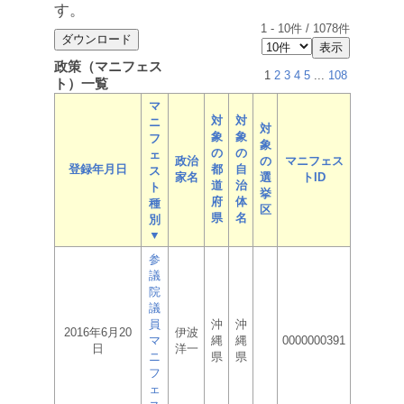
す。
1
-
10
件 /
1078
件
政策（マニフェス
1
2
3
4
5
...
108
ト）一覧
マ
対
対
ニ
対
象
象
フ
象
の
の
ェ
政治
の
マニフェス
登録年月日
都
自
ス
家名
選
トID
道
治
ト
挙
府
体
種
区
県
名
別
▼
参
議
院
議
員
沖
沖
2016年6月20
伊波
マ
縄
縄
0000000391
日
洋一
ニ
県
県
フ
ェ