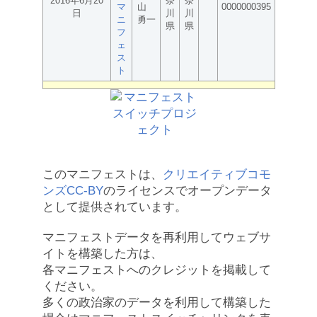
2016年6月20
奈
奈
マ
山
0000000395
日
川
川
ニ
勇一
県
県
フ
ェ
ス
ト
このマニフェストは、
クリエイティブコモ
ンズCC-BY
のライセンスでオープンデータ
として提供されています。
マニフェストデータを再利用してウェブサ
イトを構築した方は、
各マニフェストへのクレジットを掲載して
ください。
多くの政治家のデータを利用して構築した