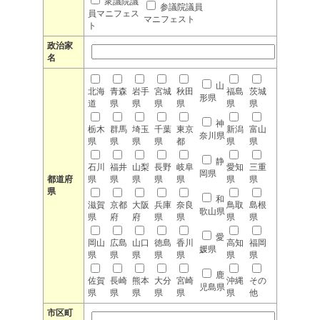
衆議院議
参議院議員
員マニフェス
マニフェスト
ト
政治家
名
山
北海
青森
岩手
宮城
秋田
福島
茨城
形県
道
県
県
県
県
県
県
神
栃木
群馬
埼玉
千葉
東京
新潟
富山
奈川県
県
県
県
県
都
県
県
静
石川
福井
山梨
長野
岐阜
愛知
三重
岡県
都道府
県
県
県
県
県
県
県
県
和
滋賀
京都
大阪
兵庫
奈良
鳥取
島根
歌山県
県
府
府
県
県
県
県
愛
岡山
広島
山口
徳島
香川
高知
福岡
媛県
県
県
県
県
県
県
県
鹿
佐賀
長崎
熊本
大分
宮崎
沖縄
その
児島県
県
県
県
県
県
県
他
市区町