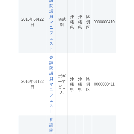
議
院
議
員
沖
沖
比
2016年6月22
儀武
マ
縄
縄
例
0000000410
日
剛
ニ
県
県
区
フ
ェ
ス
ト
参
議
院
議
ボギ
員
沖
沖
比
2016年6月22
ーて
マ
縄
縄
例
0000000411
日
どこ
ニ
県
県
区
ん
フ
ェ
ス
ト
参
議
院