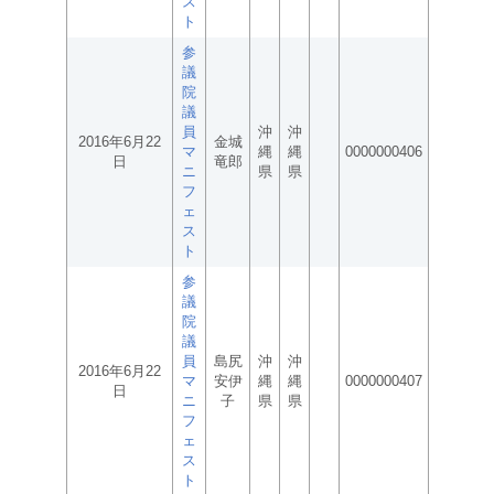
ス
ト
参
議
院
議
員
沖
沖
2016年6月22
金城
マ
縄
縄
0000000406
日
竜郎
ニ
県
県
フ
ェ
ス
ト
参
議
院
議
員
島尻
沖
沖
2016年6月22
マ
安伊
縄
縄
0000000407
日
ニ
子
県
県
フ
ェ
ス
ト