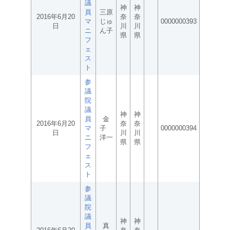
議
神
神
員
三原
2016年6月20
奈
奈
マ
じゅ
0000000393
日
川
川
ニ
ん子
県
県
フ
ェ
ス
ト
参
議
院
議
神
神
員
金
2016年6月20
奈
奈
マ
子
0000000394
日
川
川
ニ
洋一
県
県
フ
ェ
ス
ト
参
議
院
議
神
神
員
真