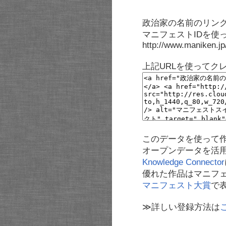
政治家の名前のリンク
マニフェストIDを使
http://www.maniken.j
上記URLを使ってク
このデータを使って
オープンデータを活
Knowledge Connector
優れた作品はマニフ
マニフェスト大賞
で
≫詳しい登録方法は