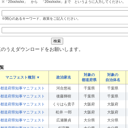
※「20xx/xx/xx」 から 「20xx/xx/xx」まで というように入力してください。
※関心のあるキーワード、政策をご記入ください。
覧のうえダウンロードをお願いします。
覧
対象の
対象の
マニフェスト種別 ▼
政治家名
都道府県
自治体名
都道府県知事マニフェスト
河合悠祐
千葉県
千葉県
都道府県知事マニフェスト
後藤輝樹
千葉県
千葉県
都道府県知事マニフェスト
くりはら貴子
大阪府
大阪府
都道府県知事マニフェスト
松井 一郎
大阪府
大阪府
都道府県知事マニフェスト
広瀬勝貞
大分県
大分県