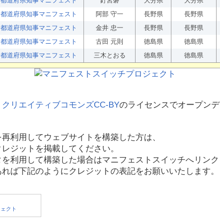
都道府県知事マニフェスト
釘宮磐
大分県
大分県
都道府県知事マニフェスト
阿部 守一
長野県
長野県
都道府県知事マニフェスト
金井 忠一
長野県
長野県
都道府県知事マニフェスト
古田 元則
徳島県
徳島県
都道府県知事マニフェスト
三木とおる
徳島県
徳島県
、
クリエイティブコモンズCC-BY
のライセンスでオープンデ
を再利用してウェブサイトを構築した方は、
クレジットを掲載してください。
タを利用して構築した場合はマニフェストスイッチへリンク
あれば下記のようにクレジットの表記をお願いいたします。