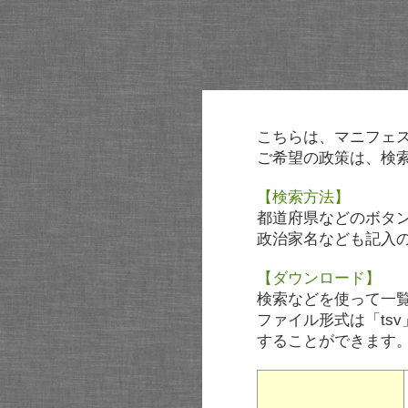
こちらは、マニフェ
ご希望の政策は、検
【検索方法】
都道府県などのボタ
政治家名なども記入
【ダウンロード】
検索などを使って一
ファイル形式は「tsv
することができます