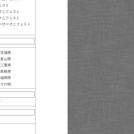
ェスト
マニフェスト
マニフェスト
ーザーマニフェスト
茨城県
富山県
三重県
島根県
福岡県
その他
す。