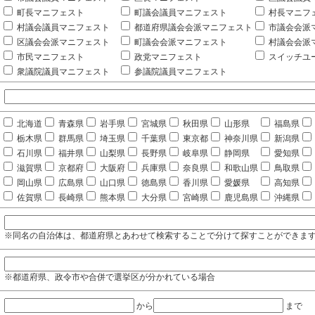
町長マニフェスト
町議会議員マニフェスト
村長マニフ
村議会議員マニフェスト
都道府県議会会派マニフェスト
市議会会派
区議会会派マニフェスト
町議会会派マニフェスト
村議会会派
市民マニフェスト
政党マニフェスト
スイッチユ
衆議院議員マニフェスト
参議院議員マニフェスト
北海道
青森県
岩手県
宮城県
秋田県
山形県
福島県
栃木県
群馬県
埼玉県
千葉県
東京都
神奈川県
新潟県
石川県
福井県
山梨県
長野県
岐阜県
静岡県
愛知県
滋賀県
京都府
大阪府
兵庫県
奈良県
和歌山県
鳥取県
岡山県
広島県
山口県
徳島県
香川県
愛媛県
高知県
佐賀県
長崎県
熊本県
大分県
宮崎県
鹿児島県
沖縄県
※同名の自治体は、都道府県とあわせて検索することで分けて探すことができま
※都道府県、政令市や合併で選挙区が分かれている場合
から
まで