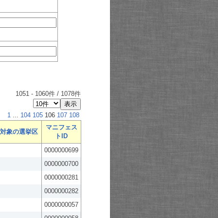
1051
-
1060
件 /
1078
件
1
...
104
105
106
107
108
マニフェス
対象の選挙区
トID
0000000699
0000000700
0000000281
0000000282
0000000057