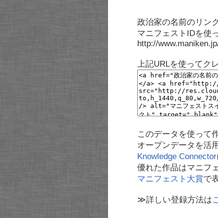
政治家の名前のリンク
マニフェストIDを使
http://www.maniken.j
上記URLを使ってク
このデータを使って
オープンデータを活
Knowledge Connector
優れた作品はマニフ
マニフェスト大賞
で
≫詳しい登録方法は