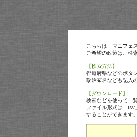
こちらは、マニフェ
ご希望の政策は、検
【検索方法】
都道府県などのボタ
政治家名なども記入
【ダウンロード】
検索などを使って一
ファイル形式は「tsv
することができます