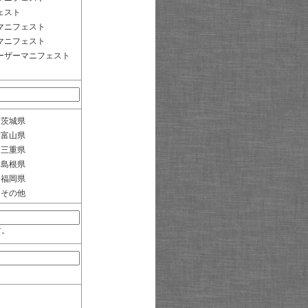
ェスト
マニフェスト
マニフェスト
ーザーマニフェスト
茨城県
富山県
三重県
島根県
福岡県
その他
す。