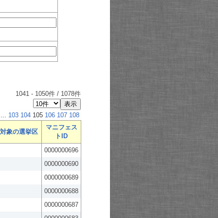
1041
-
1050
件 /
1078
件
...
103
104
105
106
107
108
マニフェス
対象の選挙区
トID
0000000696
0000000690
0000000689
0000000688
0000000687