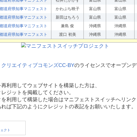
都道府県知事マニフェスト
石井たかかず
富山県
富山県
都道府県知事マニフェスト
かわぶち映子
富山県
富山県
都道府県知事マニフェスト
新田はちろう
富山県
富山県
都道府県知事マニフェスト
兼島 俊
沖縄県
沖縄県
都道府県知事マニフェスト
渡口 初美
沖縄県
沖縄県
、
クリエイティブコモンズCC-BY
のライセンスでオープンデ
を再利用してウェブサイトを構築した方は、
クレジットを掲載してください。
タを利用して構築した場合はマニフェストスイッチへリンク
あれば下記のようにクレジットの表記をお願いいたします。