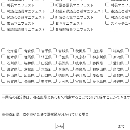
町長マニフェスト
町議会議員マニフェスト
村長マニフ
村議会議員マニフェスト
都道府県議会会派マニフェスト
市議会会派
区議会会派マニフェスト
町議会会派マニフェスト
村議会会派
市民マニフェスト
政党マニフェスト
スイッチユ
衆議院議員マニフェスト
参議院議員マニフェスト
北海道
青森県
岩手県
宮城県
秋田県
山形県
福島県
栃木県
群馬県
埼玉県
千葉県
東京都
神奈川県
新潟県
石川県
福井県
山梨県
長野県
岐阜県
静岡県
愛知県
滋賀県
京都府
大阪府
兵庫県
奈良県
和歌山県
鳥取県
岡山県
広島県
山口県
徳島県
香川県
愛媛県
高知県
佐賀県
長崎県
熊本県
大分県
宮崎県
鹿児島県
沖縄県
※同名の自治体は、都道府県とあわせて検索することで分けて探すことができま
※都道府県、政令市や合併で選挙区が分かれている場合
から
まで