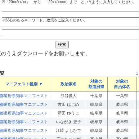
※「20xx/xx/xx」 から 「20xx/xx/xx」まで というように入力してください。
※関心のあるキーワード、政策をご記入ください。
覧のうえダウンロードをお願いします。
覧
1
対象の
対象の
マニフェスト種別 ▼
政治家名
都道府県
自治体名
都道府県知事マニフェスト
熊谷俊人
千葉県
千葉県
都道府県知事マニフェスト
古田 はじめ
岐阜県
岐阜県
都道府県知事マニフェスト
新田 ゆうじ
岐阜県
岐阜県
都道府県知事マニフェスト
いながき 豊子
岐阜県
岐阜県
都道府県知事マニフェスト
江崎 よしひで
岐阜県
岐阜県