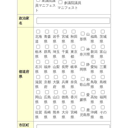
衆議院議
参議院議員
員マニフェス
マニフェスト
ト
政治家
名
山
北海
青森
岩手
宮城
秋田
福島
茨城
形県
道
県
県
県
県
県
県
神
栃木
群馬
埼玉
千葉
東京
新潟
富山
奈川県
県
県
県
県
都
県
県
静
石川
福井
山梨
長野
岐阜
愛知
三重
岡県
都道府
県
県
県
県
県
県
県
県
和
滋賀
京都
大阪
兵庫
奈良
鳥取
島根
歌山県
県
府
府
県
県
県
県
愛
岡山
広島
山口
徳島
香川
高知
福岡
媛県
県
県
県
県
県
県
県
鹿
佐賀
長崎
熊本
大分
宮崎
沖縄
その
児島県
県
県
県
県
県
県
他
市区町