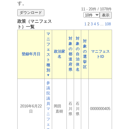
す。
11
-
20
件 /
1078
件
政策（マニフェス
1
2
3
4
5
...
108
ト）一覧
マ
対
対
ニ
対
象
象
フ
象
の
の
ェ
政治家
の
マニフェス
登録年月日
都
自
ス
名
選
トID
道
治
ト
挙
府
体
種
区
県
名
別
▼
参
議
院
議
員
石
石
2016年6月22
岡田
マ
川
川
0000000405
日
直樹
ニ
県
県
フ
ェ