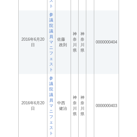
ス
ト
参
議
院
議
神
神
員
2016年6月20
佐藤
奈
奈
マ
0000000404
日
政則
川
川
ニ
県
県
フ
ェ
ス
ト
参
議
院
議
神
神
員
2016年6月20
中西
奈
奈
マ
0000000403
日
健治
川
川
ニ
県
県
フ
ェ
ス
ト