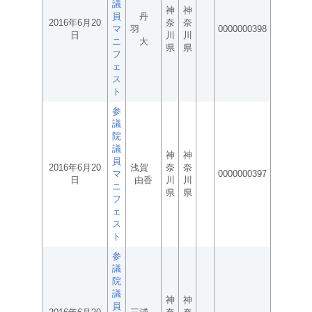
議
神
神
員
丹
2016年6月20
奈
奈
マ
羽
0000000398
日
川
川
ニ
大
県
県
フ
ェ
ス
ト
参
議
院
議
神
神
員
2016年6月20
浅賀
奈
奈
マ
0000000397
日
由香
川
川
ニ
県
県
フ
ェ
ス
ト
参
議
院
議
神
神
員