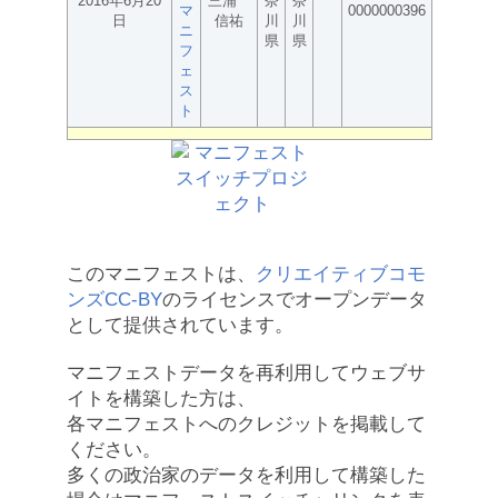
2016年6月20
三浦
奈
奈
マ
0000000396
日
信祐
川
川
ニ
県
県
フ
ェ
ス
ト
このマニフェストは、
クリエイティブコモ
ンズCC-BY
のライセンスでオープンデータ
として提供されています。
マニフェストデータを再利用してウェブサ
イトを構築した方は、
各マニフェストへのクレジットを掲載して
ください。
多くの政治家のデータを利用して構築した