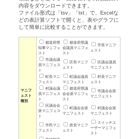
内容をダウンロードできます。
ファイル形式は「tsv」「txt」で、Excelな
どの表計算ソフトで開くと、表やグラフに
して簡単に比較することができます。
都道府県
都道府県議
市長マニフ
知事マニフェ
会議員マニフェ
ェスト
スト
スト
市議会議
区長マニフ
区議会議員
員マニフェス
ェスト
マニフェスト
ト
町長マニ
町議会議員
村長マニフ
フェスト
マニフェスト
ェスト
村議会議
都道府県議
マニフ
市議会会派
員マニフェス
会会派マニフェ
ェスト
マニフェスト
ト
スト
種別
区議会会
町議会会派
村議会会派
派マニフェス
マニフェスト
マニフェスト
ト
スイッチユ
市民マニ
政党マニフ
ーザーマニフェ
フェスト
ェスト
スト