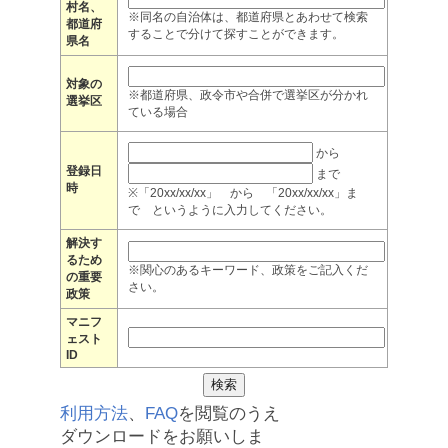
村名、
※同名の自治体は、都道府県とあわせて検索
都道府
することで分けて探すことができます。
県名
対象の
※都道府県、政令市や合併で選挙区が分かれ
選挙区
ている場合
から
登録日
まで
時
※「20xx/xx/xx」 から 「20xx/xx/xx」ま
で というように入力してください。
解決す
るため
※関心のあるキーワード、政策をご記入くだ
の重要
さい。
政策
マニフ
ェスト
ID
利用方法
、
FAQ
を閲覧のうえ
ダウンロードをお願いしま