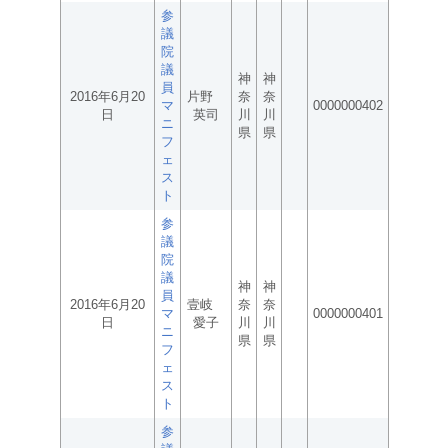
参
議
院
議
神
神
員
2016年6月20
片野
奈
奈
マ
0000000402
日
英司
川
川
ニ
県
県
フ
ェ
ス
ト
参
議
院
議
神
神
員
2016年6月20
壹岐
奈
奈
マ
0000000401
日
愛子
川
川
ニ
県
県
フ
ェ
ス
ト
参