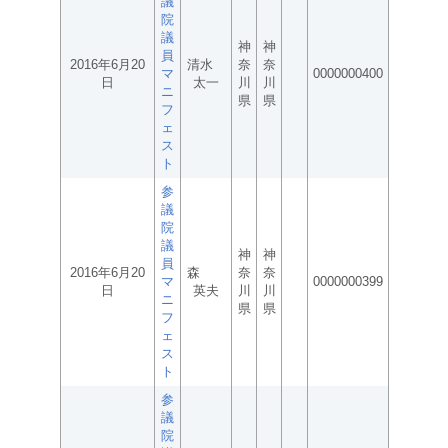
議
院
議
神
神
員
2016年6月20
清水
奈
奈
マ
0000000400
日
太一
川
川
ニ
県
県
フ
ェ
ス
ト
参
議
院
議
神
神
員
2016年6月20
森
奈
奈
マ
0000000399
日
英夫
川
川
ニ
県
県
フ
ェ
ス
ト
参
議
院