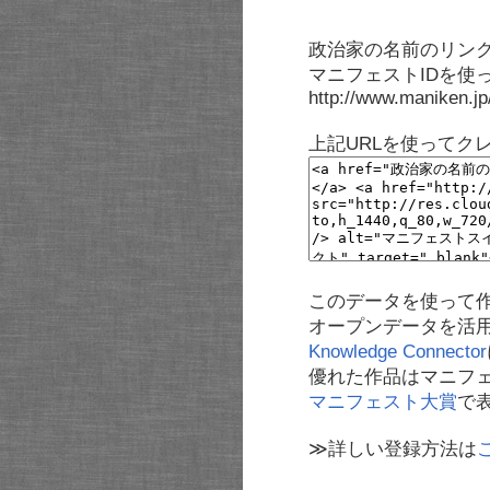
政治家の名前のリンク
マニフェストIDを使
http://www.maniken.j
上記URLを使ってク
このデータを使って
オープンデータを活
Knowledge Connector
優れた作品はマニフ
マニフェスト大賞
で
≫詳しい登録方法は