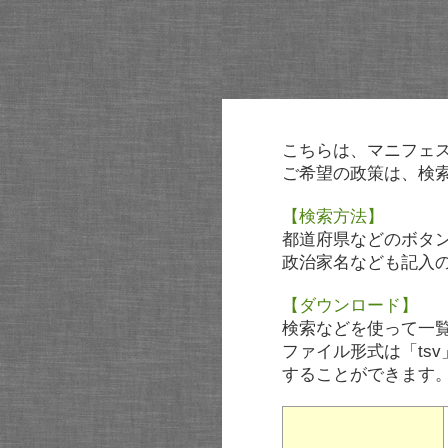
こちらは、マニフェ
ご希望の政策は、検
【検索方法】
都道府県などのボタ
政治家名なども記入
【ダウンロード】
検索などを使って一
ファイル形式は「tsv
することができます