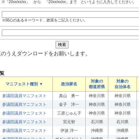
※「20xx/xx/xx」 から 「20xx/xx/xx」まで というように入力してください。
※関心のあるキーワード、政策をご記入ください。
覧のうえダウンロードをお願いします。
覧
対象の
対象の
マニフェスト種別 ▼
政治家名
都道府県
自治体名
参議院議員マニフェスト
真山 勇一
神奈川県
神奈川県
参議院議員マニフェスト
金子 洋一
神奈川県
神奈川県
参議院議員マニフェスト
三原じゅん子
神奈川県
神奈川県
参議院議員マニフェスト
宮元智
石川県
石川県
参議院議員マニフェスト
伊波 洋一
沖縄県
沖縄県