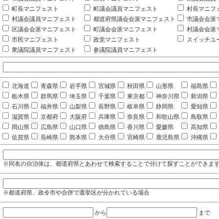
町長マニフェスト
町議会議員マニフェスト
村長マニフ
村議会議員マニフェスト
都道府県議会会派マニフェスト
市議会会派
区議会会派マニフェスト
町議会会派マニフェスト
村議会会派
市民マニフェスト
政党マニフェスト
スイッチユ
衆議院議員マニフェスト
参議院議員マニフェスト
北海道
青森県
岩手県
宮城県
秋田県
山形県
福島県
栃木県
群馬県
埼玉県
千葉県
東京都
神奈川県
新潟県
石川県
福井県
山梨県
長野県
岐阜県
静岡県
愛知県
滋賀県
京都府
大阪府
兵庫県
奈良県
和歌山県
鳥取県
岡山県
広島県
山口県
徳島県
香川県
愛媛県
高知県
佐賀県
長崎県
熊本県
大分県
宮崎県
鹿児島県
沖縄県
※同名の自治体は、都道府県とあわせて検索することで分けて探すことができま
※都道府県、政令市や合併で選挙区が分かれている場合
から
まで