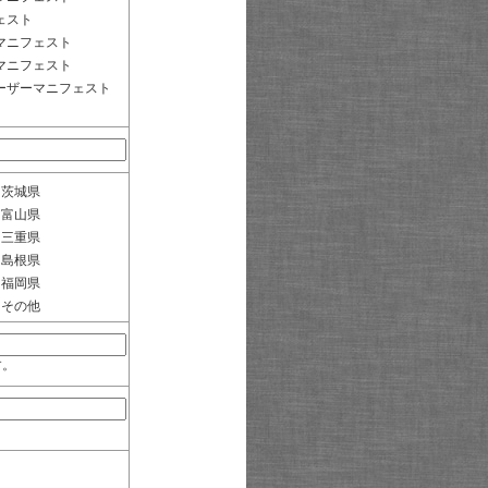
ェスト
マニフェスト
マニフェスト
ーザーマニフェスト
茨城県
富山県
三重県
島根県
福岡県
その他
す。