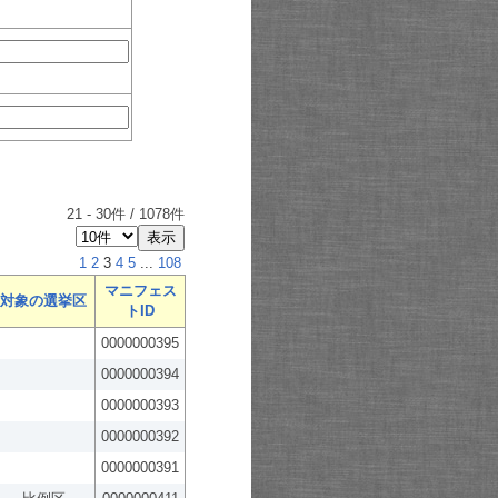
21
-
30
件 /
1078
件
1
2
3
4
5
...
108
マニフェス
対象の選挙区
トID
0000000395
0000000394
0000000393
0000000392
0000000391