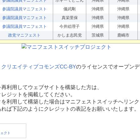
参議院議員マニフェスト
ボギーてどこん
沖縄県
沖縄県
参議院議員マニフェスト
儀武剛
沖縄県
沖縄県
参議院議員マニフェスト
真栄里保
沖縄県
沖縄県
参議院議員マニフェスト
今井絵理子
沖縄県
沖縄県
政党マニフェスト
かしま志民党
茨城県
鹿嶋市
、
クリエイティブコモンズCC-BY
のライセンスでオープンデ
を再利用してウェブサイトを構築した方は、
クレジットを掲載してください。
タを利用して構築した場合はマニフェストスイッチへリンク
あれば下記のようにクレジットの表記をお願いいたします。