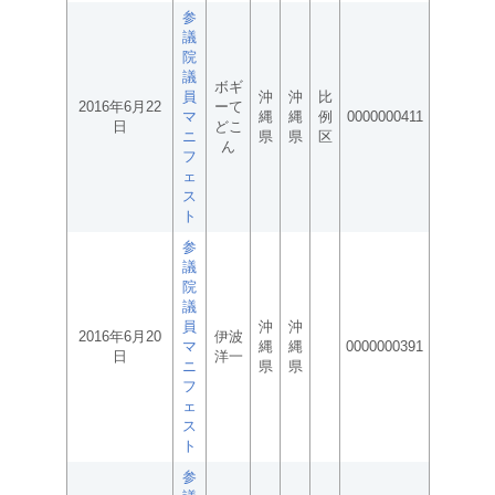
参
議
院
議
ボギ
員
沖
沖
比
2016年6月22
ーて
マ
縄
縄
例
0000000411
日
どこ
ニ
県
県
区
ん
フ
ェ
ス
ト
参
議
院
議
員
沖
沖
2016年6月20
伊波
マ
縄
縄
0000000391
日
洋一
ニ
県
県
フ
ェ
ス
ト
参