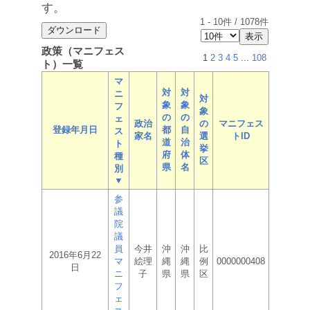
す。
1
-
10
件 /
1078
件
政策（マニフェス
1
2
3
4
5
...
108
ト）一覧
マ
対
対
ニ
対
象
象
フ
象
の
の
ェ
政治
の
マニフェス
登録年月日
都
自
ス
家名
選
トID
道
治
ト
挙
府
体
種
区
県
名
別
▼
参
議
院
議
員
今井
沖
沖
比
2016年6月22
マ
絵理
縄
縄
例
0000000408
日
ニ
子
県
県
区
フ
ェ