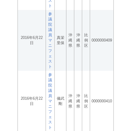
ス
ト
参
議
院
議
員
沖
沖
比
2016年6月22
真栄
マ
縄
縄
例
0000000409
日
里保
ニ
県
県
区
フ
ェ
ス
ト
参
議
院
議
員
沖
沖
比
2016年6月22
儀武
マ
縄
縄
例
0000000410
日
剛
ニ
県
県
区
フ
ェ
ス
ト