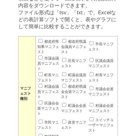
内容をダウンロードできます。
ファイル形式は「tsv」「txt」で、Excelな
どの表計算ソフトで開くと、表やグラフに
して簡単に比較することができます。
都道府県
都道府県議
市長マニフ
知事マニフェ
会議員マニフェ
ェスト
スト
スト
市議会議
区長マニフ
区議会議員
員マニフェス
ェスト
マニフェスト
ト
町長マニ
町議会議員
村長マニフ
フェスト
マニフェスト
ェスト
村議会議
都道府県議
マニフ
市議会会派
員マニフェス
会会派マニフェ
ェスト
マニフェスト
ト
スト
種別
区議会会
町議会会派
村議会会派
派マニフェス
マニフェスト
マニフェスト
ト
スイッチユ
市民マニ
政党マニフ
ーザーマニフェ
フェスト
ェスト
スト