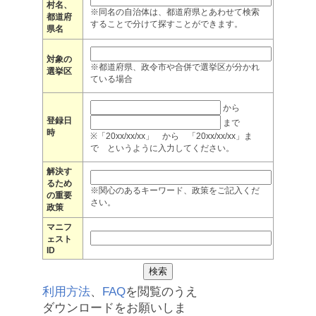
村名、
※同名の自治体は、都道府県とあわせて検索
都道府
することで分けて探すことができます。
県名
対象の
※都道府県、政令市や合併で選挙区が分かれ
選挙区
ている場合
から
登録日
まで
時
※「20xx/xx/xx」 から 「20xx/xx/xx」ま
で というように入力してください。
解決す
るため
※関心のあるキーワード、政策をご記入くだ
の重要
さい。
政策
マニフ
ェスト
ID
利用方法
、
FAQ
を閲覧のうえ
ダウンロードをお願いしま