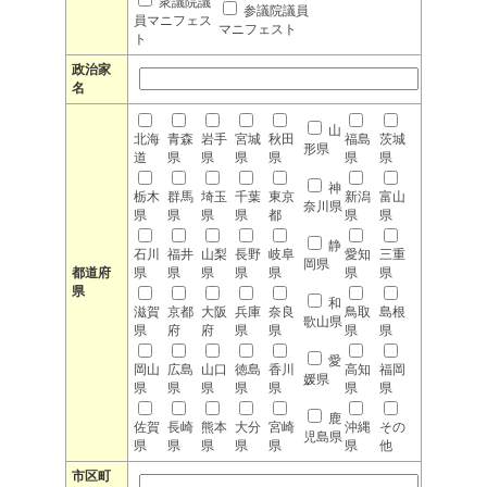
衆議院議
参議院議員
員マニフェス
マニフェスト
ト
政治家
名
山
北海
青森
岩手
宮城
秋田
福島
茨城
形県
道
県
県
県
県
県
県
神
栃木
群馬
埼玉
千葉
東京
新潟
富山
奈川県
県
県
県
県
都
県
県
静
石川
福井
山梨
長野
岐阜
愛知
三重
岡県
都道府
県
県
県
県
県
県
県
県
和
滋賀
京都
大阪
兵庫
奈良
鳥取
島根
歌山県
県
府
府
県
県
県
県
愛
岡山
広島
山口
徳島
香川
高知
福岡
媛県
県
県
県
県
県
県
県
鹿
佐賀
長崎
熊本
大分
宮崎
沖縄
その
児島県
県
県
県
県
県
県
他
市区町