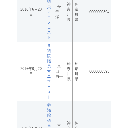
議
神
神
員
金
2016年6月20
奈
奈
マ
子
0000000394
日
川
川
ニ
洋一
県
県
フ
ェ
ス
ト
参
議
院
議
神
神
員
真
2016年6月20
奈
奈
マ
山
0000000395
日
川
川
ニ
勇一
県
県
フ
ェ
ス
ト
参
議
院
議
神
神
員
三