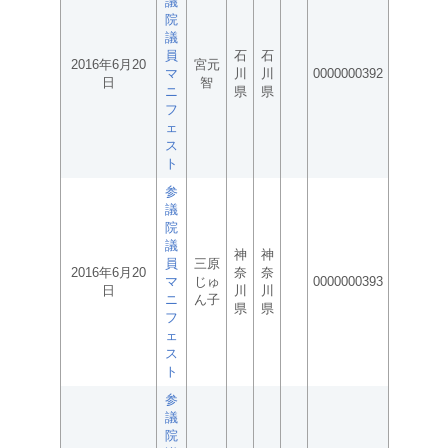
議
院
議
員
石
石
2016年6月20
宮元
マ
川
川
0000000392
日
智
ニ
県
県
フ
ェ
ス
ト
参
議
院
議
神
神
員
三原
2016年6月20
奈
奈
マ
じゅ
0000000393
日
川
川
ニ
ん子
県
県
フ
ェ
ス
ト
参
議
院