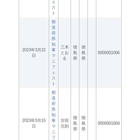
ェ
ス
ト
都
道
府
県
知
三木
徳
徳
2023年3月22
事
とお
島
島
0000001006
日
マ
る
県
県
ニ
フ
ェ
ス
ト
都
道
府
県
知
徳
徳
2023年3月15
事
古田
島
島
0000001004
日
マ
元則
県
県
ニ
フ