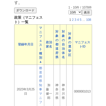
す。
1
-
10
件 /
1078
件
政策（マニフェス
1
2
3
4
5
...
108
ト）一覧
マ
対
対
ニ
対
象
象
フ
象
の
の
ェ
政治
の
マニフェス
登録年月日
都
自
ス
家名
選
トID
道
治
ト
挙
府
体
種
区
県
名
別
▲
都
道
府
県
知
加
神
神
2023年3月25
事
藤
奈
奈
0000001013
日
マ
健一
川
川
ニ
郎
県
県
フ