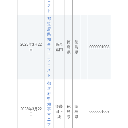
ェ
ス
ト
都
道
府
県
知
徳
徳
2023年3月22
事
飯泉
島
島
0000001008
日
マ
嘉門
県
県
ニ
フ
ェ
ス
ト
都
道
府
県
知
後藤
徳
徳
2023年3月22
事
田正
島
島
0000001007
日
マ
純
県
県
ニ
フ