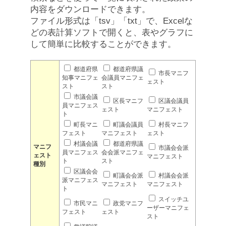
内容をダウンロードできます。
ファイル形式は「tsv」「txt」で、Excelな
どの表計算ソフトで開くと、表やグラフに
して簡単に比較することができます。
都道府県
都道府県議
市長マニフ
知事マニフェ
会議員マニフェ
ェスト
スト
スト
市議会議
区長マニフ
区議会議員
員マニフェス
ェスト
マニフェスト
ト
町長マニ
町議会議員
村長マニフ
フェスト
マニフェスト
ェスト
村議会議
都道府県議
マニフ
市議会会派
員マニフェス
会会派マニフェ
ェスト
マニフェスト
ト
スト
種別
区議会会
町議会会派
村議会会派
派マニフェス
マニフェスト
マニフェスト
ト
スイッチユ
市民マニ
政党マニフ
ーザーマニフェ
フェスト
ェスト
スト