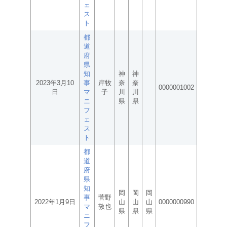
ェ
ス
ト
都
道
府
県
知
神
神
2023年3月10
事
岸牧
奈
奈
0000001002
日
マ
子
川
川
ニ
県
県
フ
ェ
ス
ト
都
道
府
県
知
岡
岡
岡
事
菅野
2022年1月9日
山
山
山
0000000990
マ
敦也
県
県
県
ニ
フ