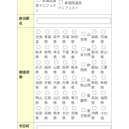
衆議院議
参議院議員
員マニフェス
マニフェスト
ト
政治家
名
山
北海
青森
岩手
宮城
秋田
福島
茨城
形県
道
県
県
県
県
県
県
神
栃木
群馬
埼玉
千葉
東京
新潟
富山
奈川県
県
県
県
県
都
県
県
静
石川
福井
山梨
長野
岐阜
愛知
三重
岡県
都道府
県
県
県
県
県
県
県
県
和
滋賀
京都
大阪
兵庫
奈良
鳥取
島根
歌山県
県
府
府
県
県
県
県
愛
岡山
広島
山口
徳島
香川
高知
福岡
媛県
県
県
県
県
県
県
県
鹿
佐賀
長崎
熊本
大分
宮崎
沖縄
その
児島県
県
県
県
県
県
県
他
市区町