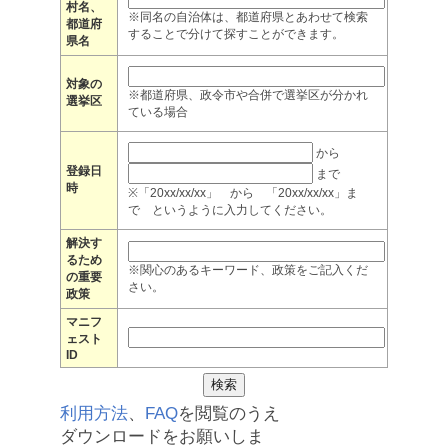
村名、
※同名の自治体は、都道府県とあわせて検索
都道府
することで分けて探すことができます。
県名
対象の
※都道府県、政令市や合併で選挙区が分かれ
選挙区
ている場合
から
登録日
まで
時
※「20xx/xx/xx」 から 「20xx/xx/xx」ま
で というように入力してください。
解決す
るため
※関心のあるキーワード、政策をご記入くだ
の重要
さい。
政策
マニフ
ェスト
ID
利用方法
、
FAQ
を閲覧のうえ
ダウンロードをお願いしま