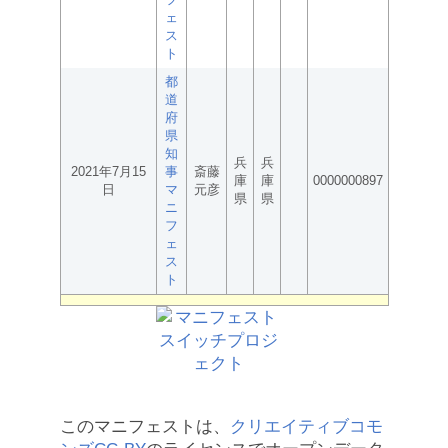
ェ
ス
ト
都
道
府
県
知
兵
兵
2021年7月15
事
斎藤
庫
庫
0000000897
日
マ
元彦
県
県
ニ
フ
ェ
ス
ト
このマニフェストは、
クリエイティブコモ