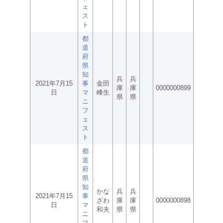
ェ
ス
ト
都
道
府
県
知
兵
兵
2021年7月15
事
金田
庫
庫
0000000899
日
マ
峰生
県
県
ニ
フ
ェ
ス
ト
都
道
府
県
知
かな
兵
兵
2021年7月15
事
ざわ
庫
庫
0000000898
日
マ
和夫
県
県
ニ
フ