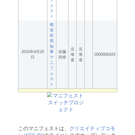
ェ
ス
ト
都
道
府
県
知
北
北
2015年4月20
事
佐藤
海
海
0000000424
日
マ
則幸
道
道
ニ
フ
ェ
ス
ト
このマニフェストは、
クリエイティブコモ