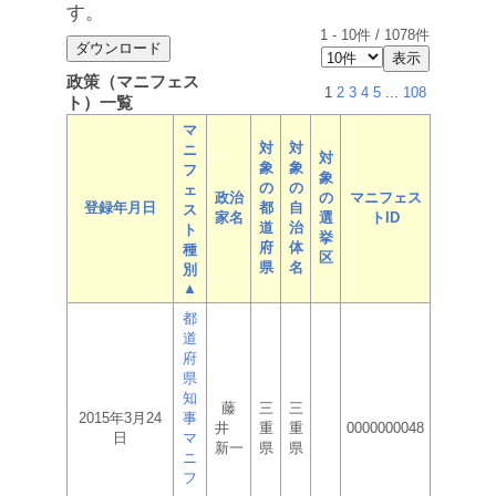
す。
1
-
10
件 /
1078
件
政策（マニフェス
1
2
3
4
5
...
108
ト）一覧
マ
対
対
ニ
対
象
象
フ
象
の
の
ェ
政治
の
マニフェス
登録年月日
都
自
ス
家名
選
トID
道
治
ト
挙
府
体
種
区
県
名
別
▲
都
道
府
県
知
藤
三
三
2015年3月24
事
井
重
重
0000000048
日
マ
新一
県
県
ニ
フ