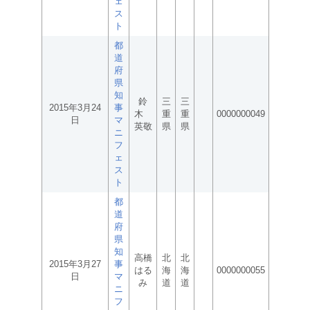
ェ
ス
ト
都
道
府
県
知
鈴
三
三
2015年3月24
事
木
重
重
0000000049
日
マ
英敬
県
県
ニ
フ
ェ
ス
ト
都
道
府
県
知
高橋
北
北
2015年3月27
事
はる
海
海
0000000055
日
マ
み
道
道
ニ
フ