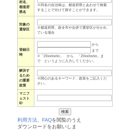
村名、
※同名の自治体は、都道府県とあわせて検索
都道府
することで分けて探すことができます。
県名
対象の
※都道府県、政令市や合併で選挙区が分かれ
選挙区
ている場合
から
登録日
まで
時
※「20xx/xx/xx」 から 「20xx/xx/xx」ま
で というように入力してください。
解決す
るため
※関心のあるキーワード、政策をご記入くだ
の重要
さい。
政策
マニフ
ェスト
ID
利用方法
、
FAQ
を閲覧のうえ
ダウンロードをお願いしま