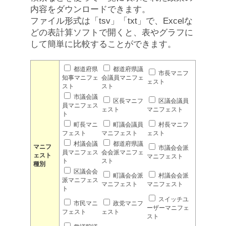
内容をダウンロードできます。
ファイル形式は「tsv」「txt」で、Excelな
どの表計算ソフトで開くと、表やグラフに
して簡単に比較することができます。
都道府県
都道府県議
市長マニフ
知事マニフェ
会議員マニフェ
ェスト
スト
スト
市議会議
区長マニフ
区議会議員
員マニフェス
ェスト
マニフェスト
ト
町長マニ
町議会議員
村長マニフ
フェスト
マニフェスト
ェスト
村議会議
都道府県議
マニフ
市議会会派
員マニフェス
会会派マニフェ
ェスト
マニフェスト
ト
スト
種別
区議会会
町議会会派
村議会会派
派マニフェス
マニフェスト
マニフェスト
ト
スイッチユ
市民マニ
政党マニフ
ーザーマニフェ
フェスト
ェスト
スト