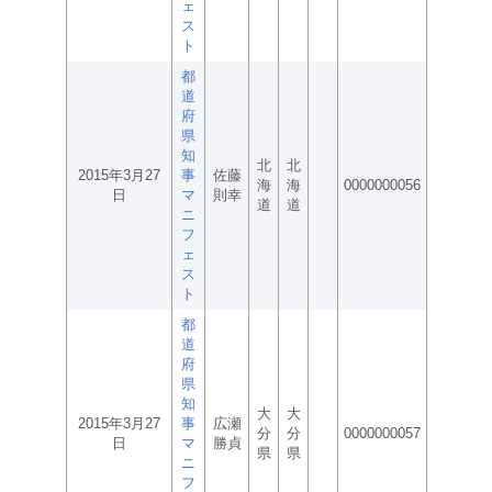
ェ
ス
ト
都
道
府
県
知
北
北
2015年3月27
事
佐藤
海
海
0000000056
日
マ
則幸
道
道
ニ
フ
ェ
ス
ト
都
道
府
県
知
大
大
2015年3月27
事
広瀬
分
分
0000000057
日
マ
勝貞
県
県
ニ
フ