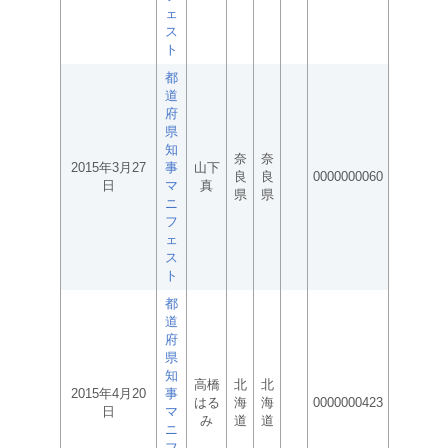
ェ
ス
ト
都
道
府
県
知
奈
奈
2015年3月27
事
山下
良
良
0000000060
日
マ
真
県
県
ニ
フ
ェ
ス
ト
都
道
府
県
知
高橋
北
北
2015年4月20
事
はる
海
海
0000000423
日
マ
み
道
道
ニ
フ