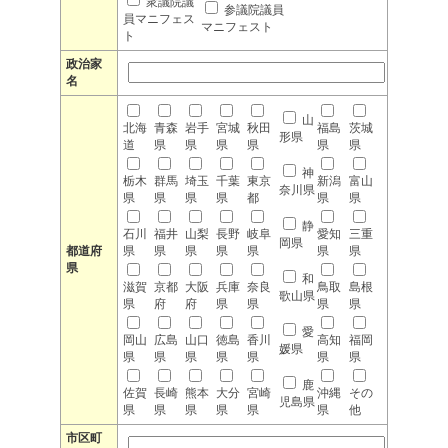
衆議院議
参議院議員
員マニフェス
マニフェスト
ト
政治家
名
山
北海
青森
岩手
宮城
秋田
福島
茨城
形県
道
県
県
県
県
県
県
神
栃木
群馬
埼玉
千葉
東京
新潟
富山
奈川県
県
県
県
県
都
県
県
静
石川
福井
山梨
長野
岐阜
愛知
三重
岡県
都道府
県
県
県
県
県
県
県
県
和
滋賀
京都
大阪
兵庫
奈良
鳥取
島根
歌山県
県
府
府
県
県
県
県
愛
岡山
広島
山口
徳島
香川
高知
福岡
媛県
県
県
県
県
県
県
県
鹿
佐賀
長崎
熊本
大分
宮崎
沖縄
その
児島県
県
県
県
県
県
県
他
市区町