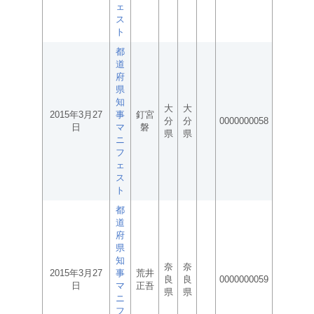
ェ
ス
ト
都
道
府
県
知
大
大
2015年3月27
事
釘宮
分
分
0000000058
日
マ
磐
県
県
ニ
フ
ェ
ス
ト
都
道
府
県
知
奈
奈
2015年3月27
事
荒井
良
良
0000000059
日
マ
正吾
県
県
ニ
フ