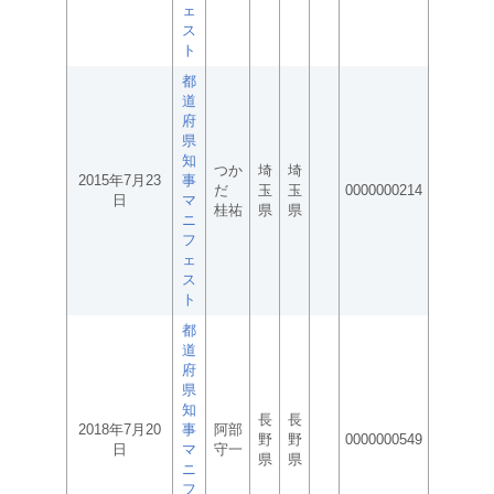
ェ
ス
ト
都
道
府
県
知
つか
埼
埼
2015年7月23
事
だ
玉
玉
0000000214
日
マ
桂祐
県
県
ニ
フ
ェ
ス
ト
都
道
府
県
知
長
長
2018年7月20
事
阿部
野
野
0000000549
日
マ
守一
県
県
ニ
フ