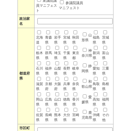
衆議院議
参議院議員
員マニフェス
マニフェスト
ト
政治家
名
山
北海
青森
岩手
宮城
秋田
福島
茨城
形県
道
県
県
県
県
県
県
神
栃木
群馬
埼玉
千葉
東京
新潟
富山
奈川県
県
県
県
県
都
県
県
静
石川
福井
山梨
長野
岐阜
愛知
三重
岡県
都道府
県
県
県
県
県
県
県
県
和
滋賀
京都
大阪
兵庫
奈良
鳥取
島根
歌山県
県
府
府
県
県
県
県
愛
岡山
広島
山口
徳島
香川
高知
福岡
媛県
県
県
県
県
県
県
県
鹿
佐賀
長崎
熊本
大分
宮崎
沖縄
その
児島県
県
県
県
県
県
県
他
市区町