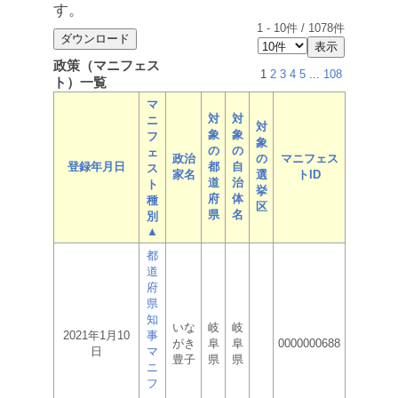
す。
1
-
10
件 /
1078
件
政策（マニフェス
1
2
3
4
5
...
108
ト）一覧
マ
対
対
ニ
対
象
象
フ
象
の
の
ェ
政治
の
マニフェス
登録年月日
都
自
ス
家名
選
トID
道
治
ト
挙
府
体
種
区
県
名
別
▲
都
道
府
県
知
いな
岐
岐
2021年1月10
事
がき
阜
阜
0000000688
日
マ
豊子
県
県
ニ
フ