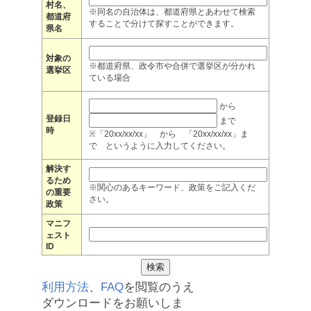
村名、
※同名の自治体は、都道府県とあわせて検索
都道府
することで分けて探すことができます。
県名
対象の
※都道府県、政令市や合併で選挙区が分かれ
選挙区
ている場合
から
登録日
まで
時
※「20xx/xx/xx」 から 「20xx/xx/xx」ま
で というように入力してください。
解決す
るため
※関心のあるキーワード、政策をご記入くだ
の重要
さい。
政策
マニフ
ェスト
ID
利用方法
、
FAQ
を閲覧のうえ
ダウンロードをお願いしま