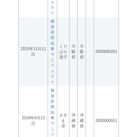
ェ
ス
ト
都
道
府
県
知
くり
大
大
2015年11月11
事
はら
阪
阪
0000000281
日
マ
貴子
府
府
ニ
フ
ェ
ス
ト
都
道
府
県
知
さき
沖
沖
2018年9月13
事
ま
縄
縄
0000000551
日
マ
淳
県
県
ニ
フ