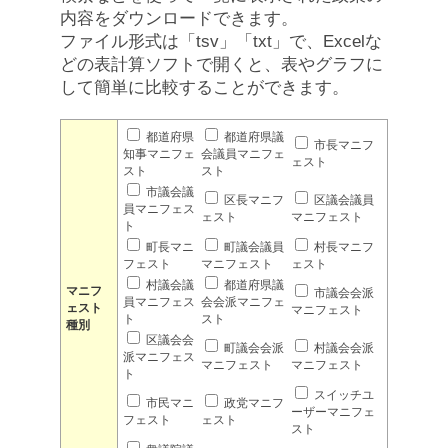
内容をダウンロードできます。
ファイル形式は「tsv」「txt」で、Excelな
どの表計算ソフトで開くと、表やグラフに
して簡単に比較することができます。
都道府県
都道府県議
市長マニフ
知事マニフェ
会議員マニフェ
ェスト
スト
スト
市議会議
区長マニフ
区議会議員
員マニフェス
ェスト
マニフェスト
ト
町長マニ
町議会議員
村長マニフ
フェスト
マニフェスト
ェスト
村議会議
都道府県議
マニフ
市議会会派
員マニフェス
会会派マニフェ
ェスト
マニフェスト
ト
スト
種別
区議会会
町議会会派
村議会会派
派マニフェス
マニフェスト
マニフェスト
ト
スイッチユ
市民マニ
政党マニフ
ーザーマニフェ
フェスト
ェスト
スト