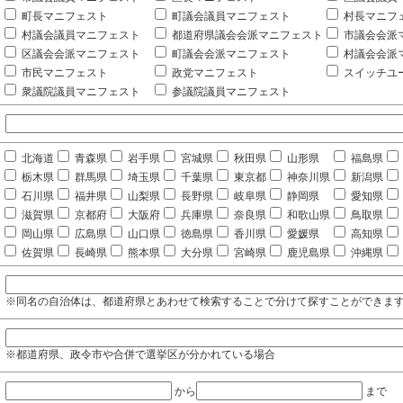
町長マニフェスト
町議会議員マニフェスト
村長マニフ
村議会議員マニフェスト
都道府県議会会派マニフェスト
市議会会派
区議会会派マニフェスト
町議会会派マニフェスト
村議会会派
市民マニフェスト
政党マニフェスト
スイッチユ
衆議院議員マニフェスト
参議院議員マニフェスト
北海道
青森県
岩手県
宮城県
秋田県
山形県
福島県
栃木県
群馬県
埼玉県
千葉県
東京都
神奈川県
新潟県
石川県
福井県
山梨県
長野県
岐阜県
静岡県
愛知県
滋賀県
京都府
大阪府
兵庫県
奈良県
和歌山県
鳥取県
岡山県
広島県
山口県
徳島県
香川県
愛媛県
高知県
佐賀県
長崎県
熊本県
大分県
宮崎県
鹿児島県
沖縄県
※同名の自治体は、都道府県とあわせて検索することで分けて探すことができま
※都道府県、政令市や合併で選挙区が分かれている場合
から
まで