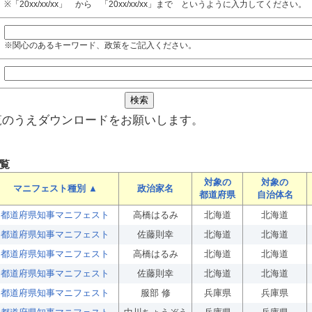
※「20xx/xx/xx」 から 「20xx/xx/xx」まで というように入力してください。
※関心のあるキーワード、政策をご記入ください。
覧のうえダウンロードをお願いします。
覧
対象の
対象の
マニフェスト種別 ▲
政治家名
都道府県
自治体名
都道府県知事マニフェスト
高橋はるみ
北海道
北海道
都道府県知事マニフェスト
佐藤則幸
北海道
北海道
都道府県知事マニフェスト
高橋はるみ
北海道
北海道
都道府県知事マニフェスト
佐藤則幸
北海道
北海道
都道府県知事マニフェスト
服部 修
兵庫県
兵庫県