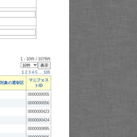
1
-
10
件 /
1078
件
1
2
3
4
5
...
108
マニフェス
対象の選挙区
トID
0000000055
0000000056
0000000423
0000000424
0000000895