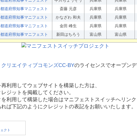
都道府県知事マニフェスト
中川ちょうぞう
兵庫県
兵庫県
都道府県知事マニフェスト
斎藤 元彦
兵庫県
兵庫県
都道府県知事マニフェスト
かなざわ 和夫
兵庫県
兵庫県
都道府県知事マニフェスト
金田 峰生
兵庫県
兵庫県
都道府県知事マニフェスト
新田はちろう
富山県
富山県
、
クリエイティブコモンズCC-BY
のライセンスでオープンデ
を再利用してウェブサイトを構築した方は、
クレジットを掲載してください。
タを利用して構築した場合はマニフェストスイッチへリンク
あれば下記のようにクレジットの表記をお願いいたします。