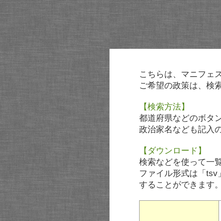
こちらは、マニフェ
ご希望の政策は、検
【検索方法】
都道府県などのボタ
政治家名なども記入
【ダウンロード】
検索などを使って一
ファイル形式は「tsv
することができます