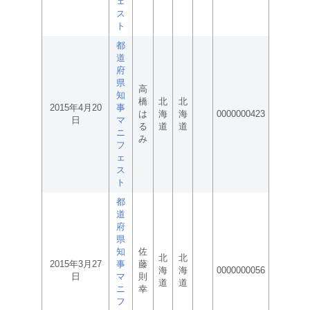
ェ
ス
ト
都
道
府
県
高
知
橋
北
北
2015年4月20
事
は
海
海
0000000423
日
マ
る
道
道
ニ
み
フ
ェ
ス
ト
都
道
府
県
知
佐
北
北
2015年3月27
事
藤
海
海
0000000056
日
マ
則
道
道
ニ
幸
フ