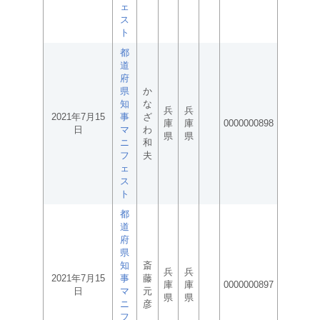
ェ
ス
ト
都
道
府
県
か
知
な
兵
兵
2021年7月15
事
ざ
庫
庫
0000000898
日
マ
わ
県
県
ニ
和
フ
夫
ェ
ス
ト
都
道
府
県
知
斎
兵
兵
2021年7月15
事
藤
庫
庫
0000000897
日
マ
元
県
県
ニ
彦
フ