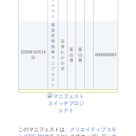
ェ
ス
ト
都
道
府
県
石
知
井
富
富
2020年10月14
事
た
山
山
0000000683
日
マ
か
県
県
ニ
か
フ
ず
ェ
ス
ト
このマニフェストは、
クリエイティブコモ