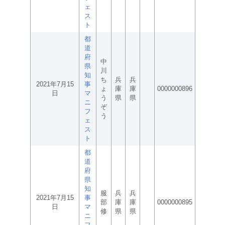
ェ
ス
ト
都
道
府
中
県
川
知
ち
兵
兵
2021年7月15
事
ょ
庫
庫
0000000896
日
マ
う
県
県
ニ
ぞ
フ
う
ェ
ス
ト
都
道
府
県
知
服
兵
兵
2021年7月15
事
部
庫
庫
0000000895
日
マ
修
県
県
ニ
フ