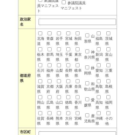
衆議院議
参議院議員
員マニフェス
マニフェスト
ト
政治家
名
山
北海
青森
岩手
宮城
秋田
福島
茨城
形県
道
県
県
県
県
県
県
神
栃木
群馬
埼玉
千葉
東京
新潟
富山
奈川県
県
県
県
県
都
県
県
静
石川
福井
山梨
長野
岐阜
愛知
三重
岡県
都道府
県
県
県
県
県
県
県
県
和
滋賀
京都
大阪
兵庫
奈良
鳥取
島根
歌山県
県
府
府
県
県
県
県
愛
岡山
広島
山口
徳島
香川
高知
福岡
媛県
県
県
県
県
県
県
県
鹿
佐賀
長崎
熊本
大分
宮崎
沖縄
その
児島県
県
県
県
県
県
県
他
市区町