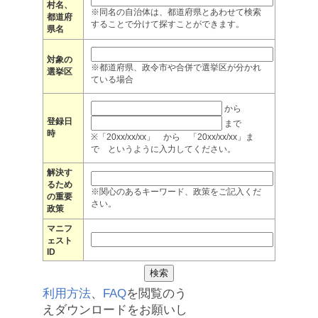
村名、
※同名の自治体は、都道府県とあわせて検索
都道府
することで分けて探すことができます。
県名
対象の
※都道府県、政令市や合併で選挙区が分かれ
選挙区
ている場合
から
登録日
まで
時
※「20xx/xx/xx」 から 「20xx/xx/xx」ま
で というように入力してください。
解決す
るため
※関心のあるキーワード、政策をご記入くだ
の重要
さい。
政策
マニフ
ェスト
ID
利用方法
、
FAQ
を閲覧のう
えダウンロードをお願いし