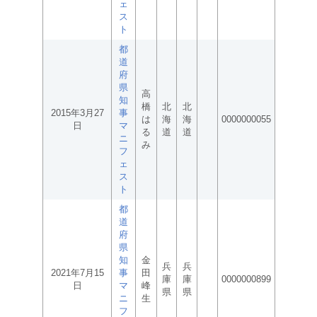
ェ
ス
ト
都
道
府
県
高
知
橋
北
北
2015年3月27
事
は
海
海
0000000055
日
マ
る
道
道
ニ
み
フ
ェ
ス
ト
都
道
府
県
知
金
兵
兵
2021年7月15
事
田
庫
庫
0000000899
日
マ
峰
県
県
ニ
生
フ