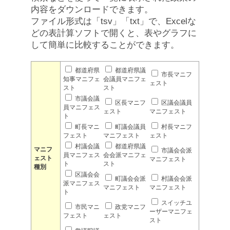
内容をダウンロードできます。
ファイル形式は「tsv」「txt」で、Excelな
どの表計算ソフトで開くと、表やグラフに
して簡単に比較することができます。
都道府県
都道府県議
市長マニフ
知事マニフェ
会議員マニフェ
ェスト
スト
スト
市議会議
区長マニフ
区議会議員
員マニフェス
ェスト
マニフェスト
ト
町長マニ
町議会議員
村長マニフ
フェスト
マニフェスト
ェスト
村議会議
都道府県議
マニフ
市議会会派
員マニフェス
会会派マニフェ
ェスト
マニフェスト
ト
スト
種別
区議会会
町議会会派
村議会会派
派マニフェス
マニフェスト
マニフェスト
ト
スイッチユ
市民マニ
政党マニフ
ーザーマニフェ
フェスト
ェスト
スト