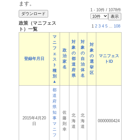
ます。
1
-
10
件 /
1078
件
政策（マニフェス
1
2
3
4
5
...
108
ト）一覧
マ
対
対
ニ
対
象
象
フ
政
象
の
の
ェ
治
の
マニフェス
登録年月日
都
自
ス
家
選
トID
道
治
ト
名
挙
府
体
種
区
県
名
別
▲
都
道
府
県
知
佐
北
北
2015年4月20
事
藤
海
海
0000000424
日
マ
則
道
道
ニ
幸
フ