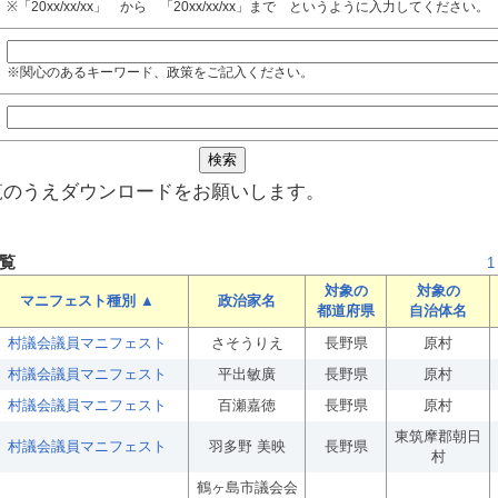
※「20xx/xx/xx」 から 「20xx/xx/xx」まで というように入力してください。
※関心のあるキーワード、政策をご記入ください。
覧のうえダウンロードをお願いします。
覧
1
対象の
対象の
マニフェスト種別 ▲
政治家名
都道府県
自治体名
村議会議員マニフェスト
さそうりえ
長野県
原村
村議会議員マニフェスト
平出敏廣
長野県
原村
村議会議員マニフェスト
百瀬嘉徳
長野県
原村
東筑摩郡朝日
村議会議員マニフェスト
羽多野 美映
長野県
村
鶴ヶ島市議会会