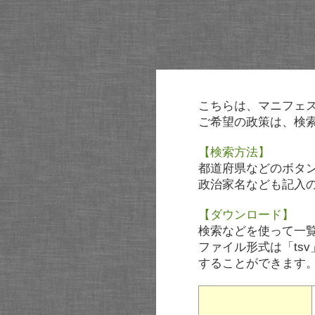
こちらは、マニフェ
ご希望の政策は、検
【検索方法】
都道府県などのボタ
政治家名なども記入
【ダウンロード】
検索などを使って一
ファイル形式は「tsv
することができます