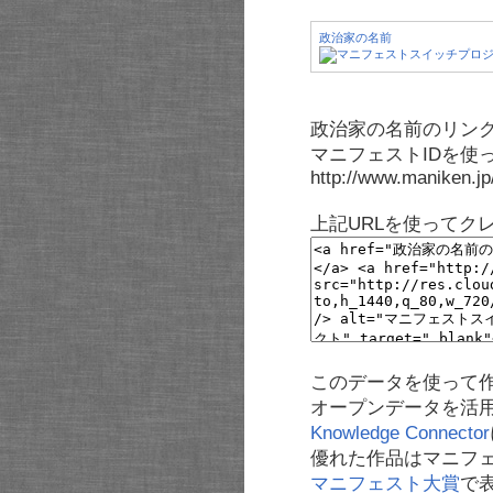
政治家の名前
政治家の名前のリンク
マニフェストIDを使
http://www.maniken.j
上記URLを使ってク
このデータを使って
オープンデータを活
Knowledge Connector
優れた作品はマニフ
マニフェスト大賞
で