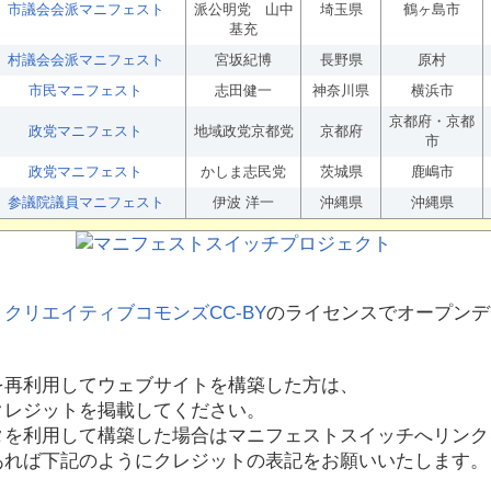
市議会会派マニフェスト
派公明党 山中
埼玉県
鶴ヶ島市
基充
村議会会派マニフェスト
宮坂紀博
長野県
原村
市民マニフェスト
志田健一
神奈川県
横浜市
京都府・京都
政党マニフェスト
地域政党京都党
京都府
市
政党マニフェスト
かしま志民党
茨城県
鹿嶋市
参議院議員マニフェスト
伊波 洋一
沖縄県
沖縄県
、
クリエイティブコモンズCC-BY
のライセンスでオープンデ
を再利用してウェブサイトを構築した方は、
クレジットを掲載してください。
タを利用して構築した場合はマニフェストスイッチへリンク
あれば下記のようにクレジットの表記をお願いいたします。