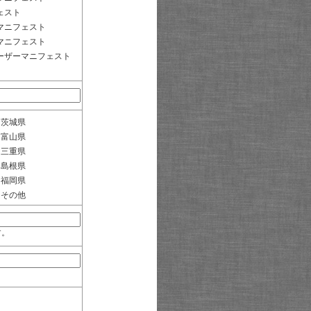
ェスト
マニフェスト
マニフェスト
ーザーマニフェスト
茨城県
富山県
三重県
島根県
福岡県
その他
す。