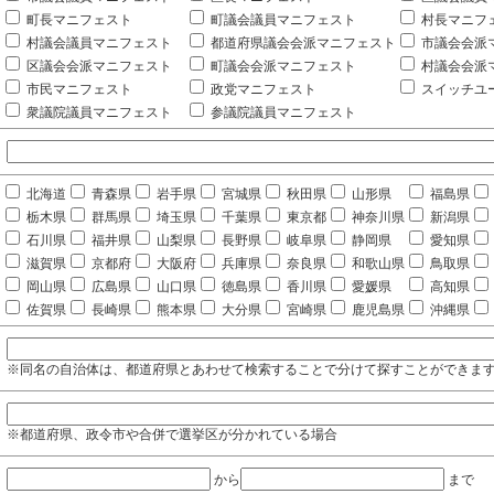
町長マニフェスト
町議会議員マニフェスト
村長マニフ
村議会議員マニフェスト
都道府県議会会派マニフェスト
市議会会派
区議会会派マニフェスト
町議会会派マニフェスト
村議会会派
市民マニフェスト
政党マニフェスト
スイッチユ
衆議院議員マニフェスト
参議院議員マニフェスト
北海道
青森県
岩手県
宮城県
秋田県
山形県
福島県
栃木県
群馬県
埼玉県
千葉県
東京都
神奈川県
新潟県
石川県
福井県
山梨県
長野県
岐阜県
静岡県
愛知県
滋賀県
京都府
大阪府
兵庫県
奈良県
和歌山県
鳥取県
岡山県
広島県
山口県
徳島県
香川県
愛媛県
高知県
佐賀県
長崎県
熊本県
大分県
宮崎県
鹿児島県
沖縄県
※同名の自治体は、都道府県とあわせて検索することで分けて探すことができま
※都道府県、政令市や合併で選挙区が分かれている場合
から
まで