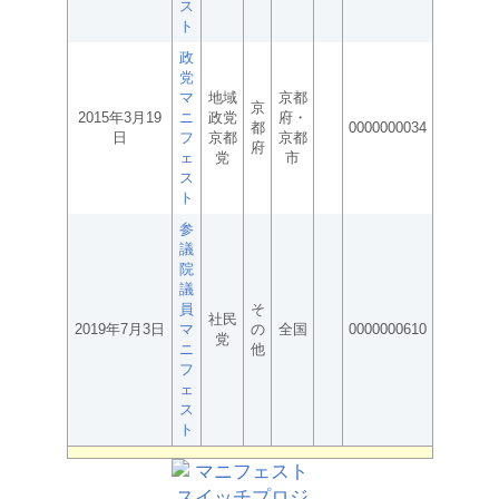
ス
ト
政
党
マ
地域
京都
京
2015年3月19
ニ
政党
府・
都
0000000034
日
フ
京都
京都
府
ェ
党
市
ス
ト
参
議
院
議
員
そ
社民
2019年7月3日
マ
の
全国
0000000610
党
ニ
他
フ
ェ
ス
ト