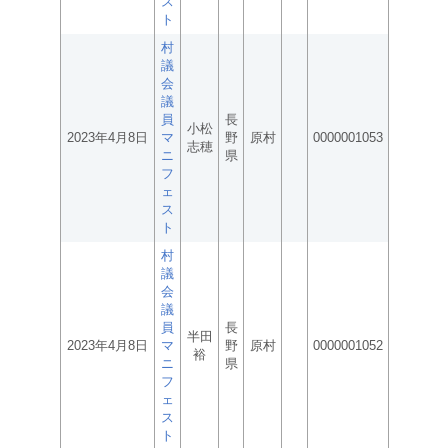
ス
ト
村
議
会
議
員
長
小松
2023年4月8日
マ
野
原村
0000001053
志穂
ニ
県
フ
ェ
ス
ト
村
議
会
議
員
長
半田
2023年4月8日
マ
野
原村
0000001052
裕
ニ
県
フ
ェ
ス
ト