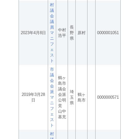
村
議
会
議
員
長
中村
2023年4月8日
マ
野
原村
0000001051
浩平
ニ
県
フ
ェ
ス
ト
市
議
鶴ヶ
会
島市
会
議会
派
埼
2019年3月28
会派
鶴ヶ
マ
玉
0000000571
日
公明
島市
ニ
県
党
フ
山中
ェ
基充
ス
ト
村