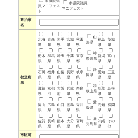
衆議院議
参議院議員
員マニフェス
マニフェスト
ト
政治家
名
山
北海
青森
岩手
宮城
秋田
福島
茨城
形県
道
県
県
県
県
県
県
神
栃木
群馬
埼玉
千葉
東京
新潟
富山
奈川県
県
県
県
県
都
県
県
静
石川
福井
山梨
長野
岐阜
愛知
三重
岡県
都道府
県
県
県
県
県
県
県
県
和
滋賀
京都
大阪
兵庫
奈良
鳥取
島根
歌山県
県
府
府
県
県
県
県
愛
岡山
広島
山口
徳島
香川
高知
福岡
媛県
県
県
県
県
県
県
県
鹿
佐賀
長崎
熊本
大分
宮崎
沖縄
その
児島県
県
県
県
県
県
県
他
市区町