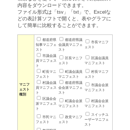
内容をダウンロードできます。
ファイル形式は「tsv」「txt」で、Excelな
どの表計算ソフトで開くと、表やグラフに
して簡単に比較することができます。
都道府県
都道府県議
市長マニフ
知事マニフェ
会議員マニフェ
ェスト
スト
スト
市議会議
区長マニフ
区議会議員
員マニフェス
ェスト
マニフェスト
ト
町長マニ
町議会議員
村長マニフ
フェスト
マニフェスト
ェスト
村議会議
都道府県議
マニフ
市議会会派
員マニフェス
会会派マニフェ
ェスト
マニフェスト
ト
スト
種別
区議会会
町議会会派
村議会会派
派マニフェス
マニフェスト
マニフェスト
ト
スイッチユ
市民マニ
政党マニフ
ーザーマニフェ
フェスト
ェスト
スト