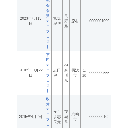
議
会
会
派
長
2023年4月13
宮坂
マ
野
原村
0000001099
日
紀博
ニ
県
フ
ェ
ス
ト
市
民
マ
神
2018年10月22
ニ
志田
奈
横浜
全
0000000555
日
フ
健一
川
市
域
ェ
県
ス
ト
政
党
マ
かし
茨
ニ
鹿嶋
2015年4月2日
ま志
城
0000000102
フ
市
民党
県
ェ