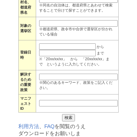
村名、
※同名の自治体は、都道府県とあわせて検索
都道府
することで分けて探すことができます。
県名
対象の
※都道府県、政令市や合併で選挙区が分かれ
選挙区
ている場合
から
登録日
まで
時
※「20xx/xx/xx」 から 「20xx/xx/xx」ま
で というように入力してください。
解決す
るため
※関心のあるキーワード、政策をご記入くだ
の重要
さい。
政策
マニフ
ェスト
ID
利用方法
、
FAQ
を閲覧のうえ
ダウンロードをお願いしま