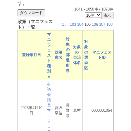
す。
1041
-
1050
件 /
1078
件
政策（マニフェス
1
...
103
104
105
106
107
108
ト）一覧
マ
対
ニ
対
象
フ
対象
象
の
ェ
政治
の
の
マニフェス
登録年月日
都
ス
家名
自治
選
トID
道
ト
体名
挙
府
種
区
県
別
▲
村
議
会
議
員
長
2023年4月10
宮坂
マ
野
原村
0000001054
日
早苗
ニ
県
フ
ェ